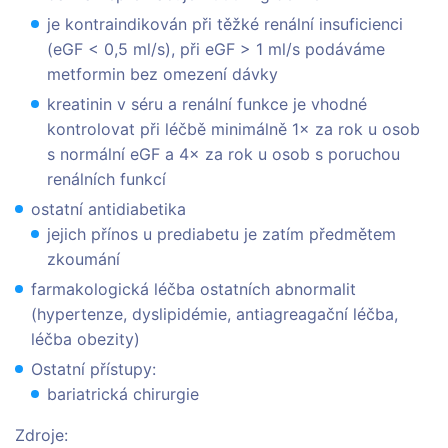
je kontraindikován při těžké renální insuficienci
(eGF < 0,5 ml/s), při eGF > 1 ml/s podáváme
metformin bez omezení dávky
kreatinin v séru a renální funkce je vhodné
kontrolovat při léčbě minimálně 1× za rok u osob
s normální eGF a 4× za rok u osob s poruchou
renálních funkcí
ostatní antidiabetika
jejich přínos u prediabetu je zatím předmětem
zkoumání
farmakologická léčba ostatních abnormalit
(hypertenze, dyslipidémie, antiagreagační léčba,
léčba obezity)
Ostatní přístupy:
bariatrická chirurgie
Zdroje: