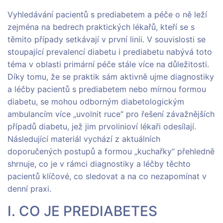
Vyhledávání pacientů s prediabetem a péče o ně leží
zejména na bedrech praktických lékařů, kteří se s
těmito případy setkávají v první linii. V souvislosti se
stoupající prevalencí diabetu i prediabetu nabývá toto
téma v oblasti primární péče stále více na důležitosti.
Díky tomu, že se praktik sám aktivně ujme diagnostiky
a léčby pacientů s prediabetem nebo mírnou formou
diabetu, se mohou odborným diabetologickým
ambulancím více „uvolnit ruce“ pro řešení závažnějších
případů diabetu, jež jim prvolinioví lékaři odesílají.
Následující materiál vychází z aktuálních
doporučených postupů a formou „kuchařky“ přehledně
shrnuje, co je v rámci diagnostiky a léčby těchto
pacientů klíčové, co sledovat a na co nezapomínat v
denní praxi.
I. CO JE PREDIABETES