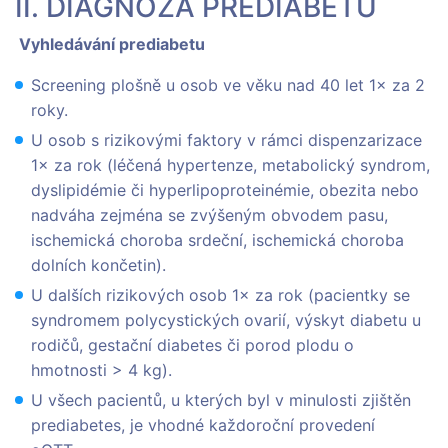
II. DIAGNÓZA PREDIABETU
Vyhledávání prediabetu
Screening plošně u osob ve věku nad 40 let 1× za 2
roky.
U osob s rizikovými faktory v rámci dispenzarizace
1× za rok (léčená hypertenze, metabolický syndrom,
dyslipidémie či hyperlipoproteinémie, obezita nebo
nadváha zejména se zvýšeným obvodem pasu,
ischemická choroba srdeční, ischemická choroba
dolních končetin).
U dalších rizikových osob 1× za rok (pacientky se
syndromem polycystických ovarií, výskyt diabetu u
rodičů, gestační diabetes či porod plodu o
hmotnosti > 4 kg).
U všech pacientů, u kterých byl v minulosti zjištěn
prediabetes, je vhodné každoroční provedení