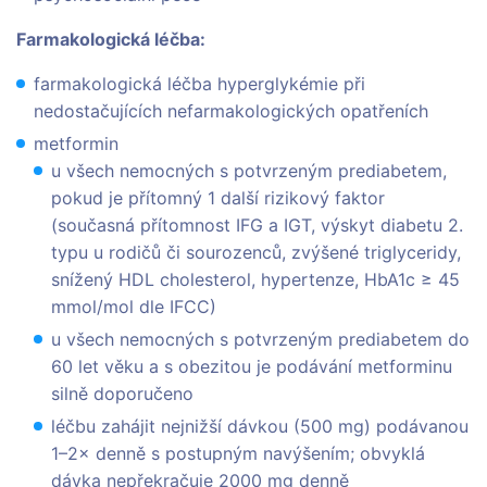
Farmakologická léčba:
farmakologická léčba hyperglykémie při
nedostačujících nefarmakologických opatřeních
metformin
u všech nemocných s potvrzeným prediabetem,
pokud je přítomný 1 další rizikový faktor
(současná přítomnost IFG a IGT, výskyt diabetu 2.
typu u rodičů či sourozenců, zvýšené triglyceridy,
snížený HDL cholesterol, hypertenze, HbA1c ≥ 45
mmol/mol dle IFCC)
u všech nemocných s potvrzeným prediabetem do
60 let věku a s obezitou je podávání metforminu
silně doporučeno
léčbu zahájit nejnižší dávkou (500 mg) podávanou
1–2× denně s postupným navýšením; obvyklá
dávka nepřekračuje 2000 mg denně