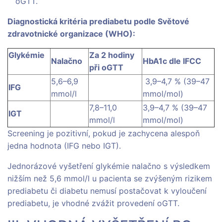
oGTT.
Diagnostická kritéria prediabetu podle Světové
zdravotnické organizace (WHO):
Glykémie
Za 2 hodiny
Nalačno
HbA1c dle IFCC
při oGTT
5,6–6,9
3,9–4,7 % (39–47
IFG
mmol/l
mmol/mol)
7,8–11,0
3,9–4,7 % (39–47
IGT
mmol/l
mmol/mol)
Screening je pozitivní, pokud je zachycena alespoň
jedna hodnota (IFG nebo IGT).
Jednorázové vyšetření glykémie nalačno s výsledkem
nižším než 5,6 mmol/l u pacienta se zvýšeným rizikem
prediabetu či diabetu nemusí postačovat k vyloučení
prediabetu, je vhodné zvážit provedení oGTT.