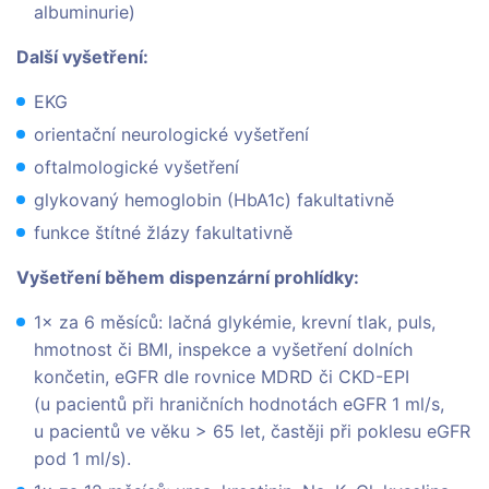
albuminurie)
Další vyšetření:
EKG
orientační neurologické vyšetření
oftalmologické vyšetření
glykovaný hemoglobin (HbA1c) fakultativně
funkce štítné žlázy fakultativně
Vyšetření během dispenzární prohlídky:
1× za 6 měsíců: lačná glykémie, krevní tlak, puls,
hmotnost či BMI, inspekce a vyšetření dolních
končetin, eGFR dle rovnice MDRD či CKD-EPI
(u pacientů při hraničních hodnotách eGFR 1 ml/s,
u pacientů ve věku > 65 let, častěji při poklesu eGFR
pod 1 ml/s).