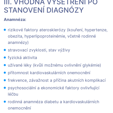
III. VHODNÁ VYŠETŘENÍ PO
STANOVENÍ DIAGNÓZY
Anamnéza:
rizikové faktory aterosklerózy (kouření, hypertenze,
obezita, hyperlipoproteinémie, včetně rodinné
anamnézy)
stravovací zvyklosti, stav výživy
fyzická aktivita
užívané léky (kvůli možnému ovlivnění glykémie)
přítomnost kardiovaskulárních onemocnění
frekvence, závažnost a příčina akutních komplikací
psychosociální a ekonomické faktory ovlivňující
léčbu
rodinná anamnéza diabetu a kardiovaskulárních
onemocnění