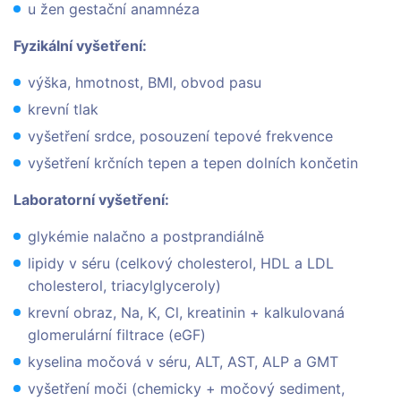
u žen gestační anamnéza
Fyzikální vyšetření:
výška, hmotnost, BMI, obvod pasu
krevní tlak
vyšetření srdce, posouzení tepové frekvence
vyšetření krčních tepen a tepen dolních končetin
Laboratorní vyšetření:
glykémie nalačno a postprandiálně
lipidy v séru (celkový cholesterol, HDL a LDL
cholesterol, triacylglyceroly)
krevní obraz, Na, K, Cl, kreatinin + kalkulovaná
glomerulární filtrace (eGF)
kyselina močová v séru, ALT, AST, ALP a GMT
vyšetření moči (chemicky + močový sediment,