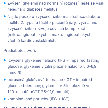
Zvýšení glykémií nad normální rozmezí, ještě se však
nejedná o diabetes mellitus.
Nejde pouze o zvýšené riziko manifestace diabetu
mellitu 2. typu, u těchto pacientů již je významně
zvýšené riziko rozvoje cévních komplikací
(mikroangiopatických a makroangiopatických)
včetně kardiovaskulárních.
Prediabetes tvoří:
zvýšená glykémie nalačno (IFG – impaired fasting
glucose; glykémie v žilní plazmě nalačno 5,6–6,9
mmol/l),
porušená glukózová tolerance (IGT – impaired
glucose tolerance; glykémie v žilní plazmě ve
120. minutě oGTT 7,8–11,0 mmol/l),
kombinované poruchy (IFG + IGT).