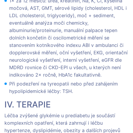
1× za 12 měsíců: urea, kreatinin, Na, K, Cl, kyselina
močová, AST, GMT, sérové lipidy (cholesterol, HDL i
LDL cholesterol, triglyceridy), moč + sediment,
eventuálně analýza moči chemicky,
albuminurie/proteinurie, manuální palpace tepen
dolních končetin či oscilometrické měření se
stanovením kotníkového indexu ABI v ambulanci či
dopplerovské měření, oční vyšetření, EKG, orientační
neurologické vyšetření, interní vyšetření, eGFR dle
MDRD rovnice či CKD-EPI u všech, u kterých není
indikováno 2× ročně, HbA1c fakultativně.
Při podezření na tyreopatii nebo před zahájením
hypolipidemické léčby: TSH.
IV. TERAPIE
Léčba zvýšené glykémie u prediabetu je součástí
komplexních opatření, která zahrnují i léčbu
hypertenze, dyslipidémie, obezity a dalších projevů