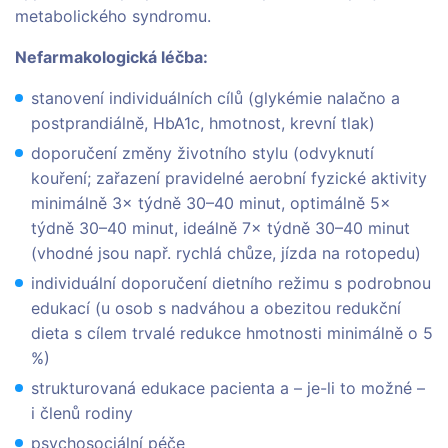
metabolického syndromu.
Nefarmakologická léčba:
stanovení individuálních cílů (glykémie nalačno a
postprandiálně, HbA1c, hmotnost, krevní tlak)
doporučení změny životního stylu (odvyknutí
kouření; zařazení pravidelné aerobní fyzické aktivity
minimálně 3× týdně 30–40 minut, optimálně 5×
týdně 30–40 minut, ideálně 7× týdně 30–40 minut
(vhodné jsou např. rychlá chůze, jízda na rotopedu)
individuální doporučení dietního režimu s podrobnou
edukací (u osob s nadváhou a obezitou redukční
dieta s cílem trvalé redukce hmotnosti minimálně o 5
%)
strukturovaná edukace pacienta a – je-li to možné –
i členů rodiny
psychosociální péče