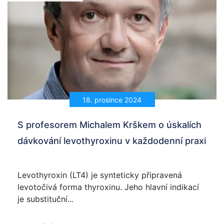
18. prosince 2024
S profesorem Michalem Krškem o úskalích
dávkování levothyroxinu v každodenní praxi
Levothyroxin (LT4) je synteticky připravená
levotočivá forma thyroxinu. Jeho hlavní indikací
je substituční...