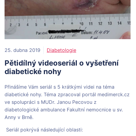
25. dubna 2019
Diabetologie
Pětidílný videoseriál o vyšetření
diabetické nohy
Přinášíme Vám seriál s 5 krátkými videi na téma
diabetické nohy. Téma zpracoval portál medimerck.cz
ve spolupráci s MUDr. Janou Pecovou z
diabetologické ambulance Fakultní nemocnice u sv.
Anny v Brně.
Seriál pokrývá následující oblasti: