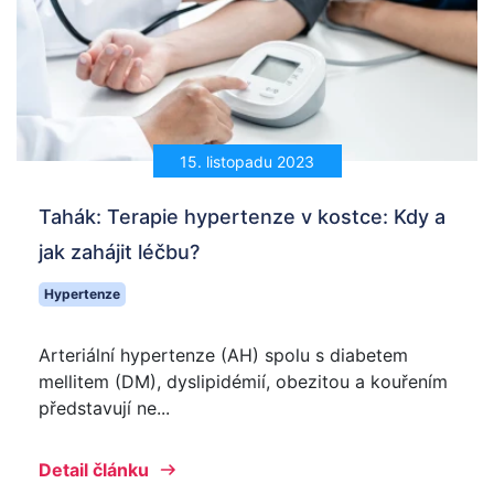
15. listopadu 2023
Tahák: Terapie hypertenze v kostce: Kdy a
jak zahájit léčbu?
Hypertenze
Arteriální hypertenze (AH) spolu s diabetem
mellitem (DM), dyslipidémií, obezitou a kouřením
představují ne...
Detail článku