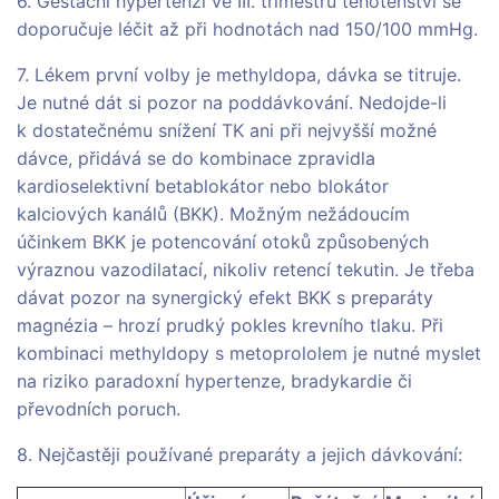
6. Gestační hypertenzi ve III. trimestru těhotenství se
doporučuje léčit až při hodnotách nad 150/100 mmHg.
7. Lékem první volby je methyldopa, dávka se titruje.
Je nutné dát si pozor na poddávkování. Nedojde-li
k dostatečnému snížení TK ani při nejvyšší možné
dávce, přidává se do kombinace zpravidla
kardioselektivní betablokátor nebo blokátor
kalciových kanálů (BKK). Možným nežádoucím
účinkem BKK je potencování otoků způsobených
výraznou vazodilatací, nikoliv retencí tekutin. Je třeba
dávat pozor na synergický efekt BKK s preparáty
magnézia – hrozí prudký pokles krevního tlaku. Při
kombinaci methyldopy s metoprololem je nutné myslet
na riziko paradoxní hypertenze, bradykardie či
převodních poruch.
8. Nejčastěji používané preparáty a jejich dávkování: