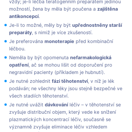
vždy; je-li léčba teratogenním preparátem jedinou
možností, žena by měla být poučena a
zajištěna
antikoncepcí
.
Je-li to možné, měly by být
upřednostněny starší
preparáty
, s nimiž je více zkušeností.
Je preferována
monoterapie
před kombinační
léčbou.
Neměla by být opomenuta
nefarmakologická
opatření
, ač se mohou lišit od doporučení pro
negravidní pacienty (příkladem je hubnutí).
Je nutné zohlednit
fázi těhotenství
, v níž je lék
podáván; ne všechny léky jsou stejně bezpečné ve
všech stadiích těhotenství.
Je nutné uvážit
dávkování
léčiv – v těhotenství se
zvyšuje distribuční objem, který vede ke snížení
plazmatických koncentrací léčiv, současně se
významně zvyšuje eliminace léčiv vzhledem