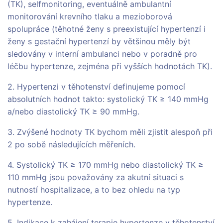
(TK), selfmonitoring, eventuálně ambulantní
monitorování krevního tlaku a mezioborová
spolupráce (těhotné ženy s preexistující hypertenzí i
ženy s gestační hypertenzí by většinou měly být
sledovány v interní ambulanci nebo v poradně pro
léčbu hypertenze, zejména při vyšších hodnotách TK).
2. Hypertenzi v těhotenství definujeme pomocí
absolutních hodnot takto: systolický TK ≥ 140 mmHg
a/nebo diastolický TK ≥ 90 mmHg.
3. Zvýšené hodnoty TK bychom měli zjistit alespoň při
2 po sobě následujících měřeních.
4. Systolický TK ≥ 170 mmHg nebo diastolický TK ≥
110 mmHg jsou považovány za akutní situaci s
nutností hospitalizace, a to bez ohledu na typ
hypertenze.
5. Indikace k zahájení terapie hypertenze v těhotenství