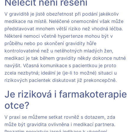
Neléčit není řešení
V graviditě je jistě obezřetnost při podání jakékoliv
medikace na místě. Neléčené onemocnění však může
představovat mnohem větší riziko než vhodná léčba.
Některé nemoci včetně hypertenze mohou být v
průběhu nebo po skončení gravidity hůře
kontrolovatelné než u netěhotných mladých žen,
medikaci je tak během gravidity někdy dokonce nutné
navýšit. Včasná komunikace s pacientkou je proto
zcela nezbytná; ideální je (je-li to možné) situaci u
rizikových pacientek diskutovat již prekoncepčně.
Je riziková i farmakoterapie
otce?
V praxi se můžeme setkat rovněž s dotazem, zda
může být gravidita ovlivněna i medikací partnera.
Prozatím neexistuje jasná indikace k ukončení