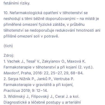
fetálními riziky.
10. Nefarmakologická opatření v těhotenství se
neshodují s těmi běžně doporučovanými – na místě je
přiměřené omezení fyzické zátěže, v průběhu
těhotenství se nedoporučuje redukování hmotnosti ani
přílišné omezení soli v potravě.
(tich)
Zdroj:
1. Vachek J., Tesař V., Zakyianov O., Maxová K.
Farmakoterapie v těhotenství a při kojení (2. vyd.).
Maxdorf
, Praha, 2016: 22, 25−27, 29, 68−84.
2. Serpa Nižník P., Janků P., Ventruba P.
Farmakoterapie v graviditě a při kojení,
Practicus
2019; 9: 12−14.
3. Widimský J., Filipovský J., Ceral J. a kol.
Diagnostické a léčebné postupy u arteriální