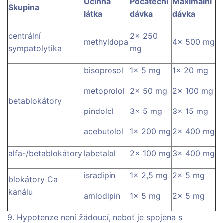
Účinná
Počáteční
Maximální
Skupina
látka
dávka
dávka
centrální
2× 250
methyldopa
4× 500 mg
sympatolytika
mg
bisoprosol
1× 5 mg
1× 20 mg
metoprolol
2× 50 mg
2× 100 mg
betablokátory
pindolol
3× 5 mg
3× 15 mg
acebutolol
1× 200 mg
2× 400 mg
alfa-/betablokátory
labetalol
2× 100 mg
3× 400 mg
isradipin
1× 2,5 mg
2× 5 mg
blokátory Ca
kanálu
amlodipin
1× 5 mg
2× 5 mg
9. Hypotenze není žádoucí, neboť je spojena s