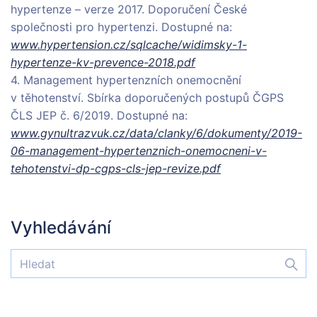
hypertenze – verze 2017. Doporučení České
společnosti pro hypertenzi. Dostupné na:
www.hypertension.cz/sqlcache/widimsky-1-
hypertenze-kv-prevence-2018.pdf
4. Management hypertenzních onemocnění
v těhotenství. Sbírka doporučených postupů ČGPS
ČLS JEP č. 6/2019. Dostupné na:
www.gynultrazvuk.cz/data/clanky/6/dokumenty/2019-
06-management-hypertenznich-onemocneni-v-
tehotenstvi-dp-cgps-cls-jep-revize.pdf
Vyhledávání