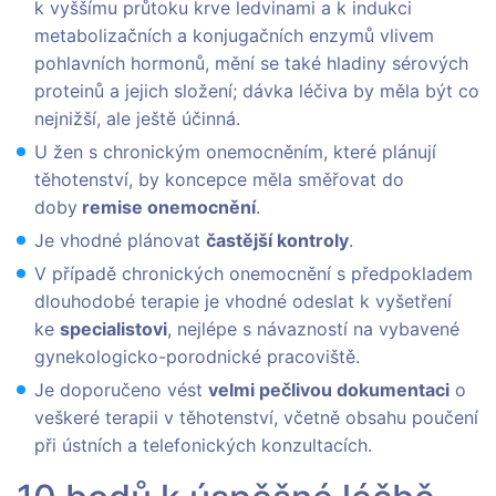
k vyššímu průtoku krve ledvinami a k indukci
metabolizačních a konjugačních enzymů vlivem
pohlavních hormonů, mění se také hladiny sérových
proteinů a jejich složení; dávka léčiva by měla být co
nejnižší, ale ještě účinná.
U žen s chronickým onemocněním, které plánují
těhotenství, by koncepce měla směřovat do
doby
remise onemocnění
.
Je vhodné plánovat
častější kontroly
.
V případě chronických onemocnění s předpokladem
dlouhodobé terapie je vhodné odeslat k vyšetření
ke
specialistovi
, nejlépe s návazností na vybavené
gynekologicko-porodnické pracoviště.
Je doporučeno vést
velmi pečlivou dokumentaci
o
veškeré terapii v těhotenství, včetně obsahu poučení
při ústních a telefonických konzultacích.