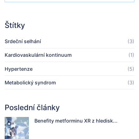
Štítky
Srdeční selhání
(3)
Kardiovaskulární kontinuum
(1)
Hypertenze
(5)
Metabolický syndrom
(3)
Poslední články
Benefity metforminu XR z hledisk...