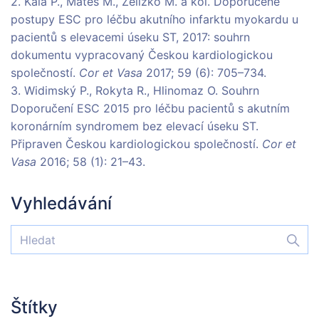
2. Kala P., Mates M., Želízko M. a kol. Doporučené
postupy ESC pro léčbu akutního infarktu myokardu u
pacientů s elevacemi úseku ST, 2017: souhrn
dokumentu vypracovaný Českou kardiologickou
společností.
Cor et Vasa
2017; 59 (6): 705–734.
3. Widimský P., Rokyta R., Hlinomaz O. Souhrn
Doporučení ESC 2015 pro léčbu pacientů s akutním
koronárním syndromem bez elevací úseku ST.
Připraven Českou kardiologickou společností.
Cor et
Vasa
2016; 58 (1): 21–43.
Vyhledávání
Štítky