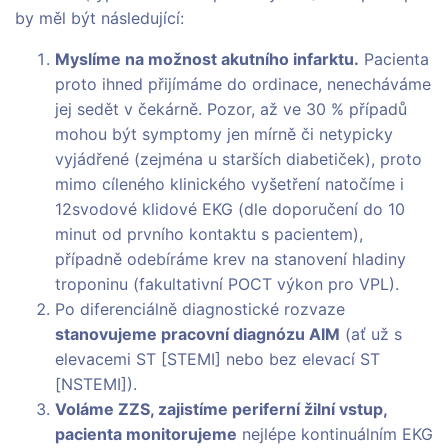
by měl být následující:
Myslíme na možnost akutního infarktu.
Pacienta
proto ihned přijímáme do ordinace, nenecháváme
jej sedět v čekárně. Pozor, až ve 30 % případů
mohou být symptomy jen mírně či netypicky
vyjádřené (zejména u starších diabetiček), proto
mimo cíleného klinického vyšetření natočíme i
12svodové klidové EKG (dle doporučení do 10
minut od prvního kontaktu s pacientem),
případně odebíráme krev na stanovení hladiny
troponinu (fakultativní POCT výkon pro VPL).
Po diferenciálně diagnostické rozvaze
stanovujeme pracovní diagnózu AIM
(ať už s
elevacemi ST [STEMI] nebo bez elevací ST
[NSTEMI]).
Voláme ZZS, zajistíme periferní žilní vstup,
pacienta monitorujeme
nejlépe kontinuálním EKG