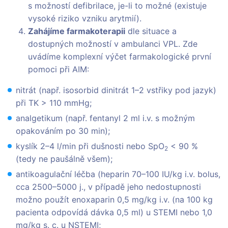
s možností defibrilace, je-li to možné (existuje
vysoké riziko vzniku arytmií).
Zahájíme farmakoterapii
dle situace a
dostupných možností v ambulanci VPL. Zde
uvádíme komplexní výčet farmakologické první
pomoci při AIM:
nitrát (např. isosorbid dinitrát 1–2 vstřiky pod jazyk)
při TK > 110 mmHg;
analgetikum (např. fentanyl 2 ml i.v. s možným
opakováním po 30 min);
kyslík 2–4 l/min při dušnosti nebo SpO
< 90 %
2
(tedy ne paušálně všem);
antikoagulační léčba (heparin 70–100 IU/kg i.v. bolus,
cca 2500–5000 j., v případě jeho nedostupnosti
možno použít enoxaparin 0,5 mg/kg i.v. (na 100 kg
pacienta odpovídá dávka 0,5 ml) u STEMI nebo 1,0
mg/kg s. c. u NSTEMI;