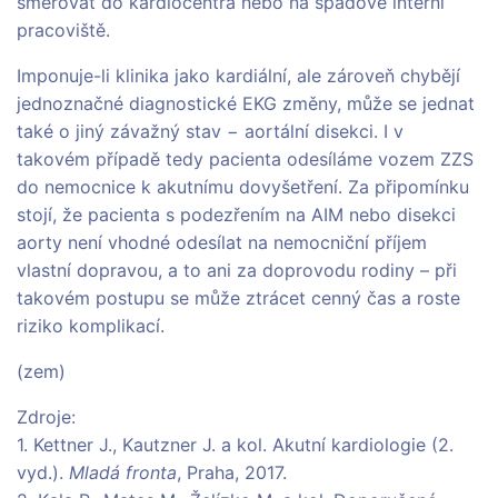
směřovat do kardiocentra nebo na spádové interní
pracoviště.
Imponuje-li klinika jako kardiální, ale zároveň chybějí
jednoznačné diagnostické EKG změny, může se jednat
také o jiný závažný stav − aortální disekci. I v
takovém případě tedy pacienta odesíláme vozem ZZS
do nemocnice k akutnímu dovyšetření. Za připomínku
stojí, že pacienta s podezřením na AIM nebo disekci
aorty není vhodné odesílat na nemocniční příjem
vlastní dopravou, a to ani za doprovodu rodiny – při
takovém postupu se může ztrácet cenný čas a roste
riziko komplikací.
(zem)
Zdroje:
1. Kettner J., Kautzner J. a kol. Akutní kardiologie (2.
vyd.).
Mladá fronta
, Praha, 2017.