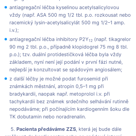
antiagregační léčba kyselinou acetylsalicylovou
vždy (např. ASA 500 mg 1/2 tbl. p.o. rozkousat nebo
racemický lysin-acetylsalicylát 500 mg 1/2–1 amp.
i.v.);
antiagregační léčba inhibitory P2Y
(např. tikagrelor
12
90 mg 2 tbl. p.o., případně klopidogrel 75 mg 8 tbl.
p.o.); tzv. duální protidestičková léčba byla vždy
základem, nyní není její podání v první fázi nutné,
nejlepší je konzultovat se spádovým angiosálem;
z další léčby je možné podat furosemid při
známkách městnání, atropin 0,5–1 mg při
bradykardii, naopak např. metoprolol i.v. při
tachykardii bez známek srdečního selhávání rutinně
nepodáváme; při počínajícím kardiogenním šoku dle
TK dobutamin nebo noradrenalin.
5.
Pacienta předáváme ZZS
, která jej bude dále