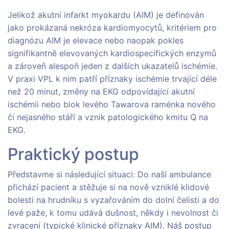
Jelikož akutní infarkt myokardu (AIM) je definován
jako prokázaná nekróza kardiomyocytů, kritériem pro
diagnózu AIM je elevace nebo naopak pokles
signifikantně elevovaných kardiospecifických enzymů
a zároveň alespoň jeden z dalších ukazatelů ischémie.
V praxi VPL k nim patří příznaky ischémie trvající déle
než 20 minut, změny na EKG odpovídající akutní
ischémii nebo blok levého Tawarova raménka nového
či nejasného stáří a vznik patologického kmitu Q na
EKG.
Praktický postup
Představme si následující situaci: Do naší ambulance
přichází pacient a stěžuje si na nově vzniklé klidové
bolesti na hrudníku s vyzařováním do dolní čelisti a do
levé paže, k tomu udává dušnost, někdy i nevolnost či
zvracení (typické klinické příznaky AIM). Náš postup