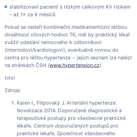
stabilizovaní pacienti s nízkým celkovým KV rizikem
– až 1× za 6 měsíců
Pokud se nedaří kombinační medikamentózní léčbou
dosáhnout cílových hodnot TK, měl by praktický lékař
zvážit odeslání nemocného k odborníkovi
(internistovi/kardiologovi), eventuálně rovnou do
centra pro léčbu hypertenze − jejich seznam lze nalézt
na stránkách ČSH
(
www.hypertension.cz
)
.
(viv)
Zdroje:
Karen I., Filipovský J. Arteriální hypertenze.
Novelizace 2014. Doporučené diagnostické a
terapeutické postupy pro všeobecné praktické
lékaře.
Centrum doporučených postupů pro
praktické lékaře, Společnost všeobecného