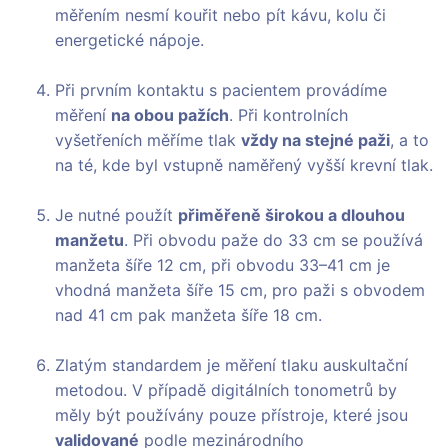
měřením nesmí kouřit nebo pít kávu, kolu či
energetické nápoje.
Při prvním kontaktu s pacientem provádíme
měření
na obou pažích
. Při kontrolních
vyšetřeních měříme tlak
vždy na stejné paži
, a to
na té, kde byl vstupně naměřený vyšší krevní tlak.
Je nutné použít
přiměřeně širokou a dlouhou
manžetu
. Při obvodu paže do 33 cm se používá
manžeta šíře 12 cm, při obvodu 33–41 cm je
vhodná manžeta šíře 15 cm, pro paži s obvodem
nad 41 cm pak manžeta šíře 18 cm.
Zlatým standardem je měření tlaku auskultační
metodou. V případě digitálních tonometrů by
měly být používány pouze přístroje, které jsou
validované
podle mezinárodního