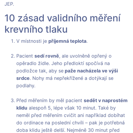
JEP.
10 zásad validního měření
krevního tlaku
V místnosti je
příjemná teplota
.
Pacient
sedí rovně
, ale uvolněně opřený o
opěradlo židle. Jeho předloktí spočívá na
podložce tak, aby se
paže nacházela ve výši
srdce
. Nohy má nepřekřížené a dotýkají se
podlahy.
Před měřením by měl pacient
sedět v naprostém
klidu
alespoň 5, lépe však 10 minut. Také by
neměl před měřením cvičit ani například dobíhat
do ordinace na poslední chvíli – pak je potřebná
doba klidu ještě delší. Nejméně 30 minut před