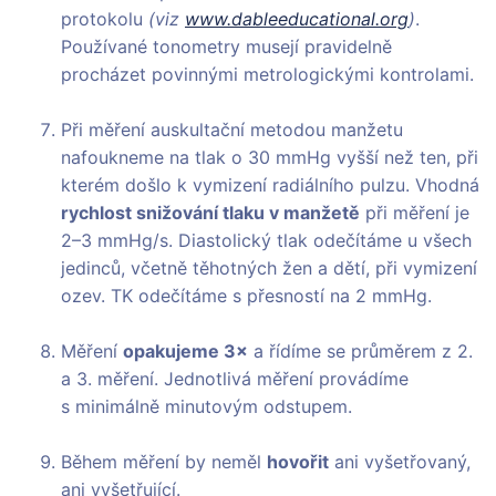
protokolu
(viz
www.dableeducational.org
)
.
Používané tonometry musejí pravidelně
procházet povinnými metrologickými kontrolami.
Při měření auskultační metodou manžetu
nafoukneme na tlak o 30 mmHg vyšší než ten, při
kterém došlo k vymizení radiálního pulzu. Vhodná
rychlost snižování tlaku v manžetě
při měření je
2–3 mmHg/s. Diastolický tlak odečítáme u všech
jedinců, včetně těhotných žen a dětí, při vymizení
ozev. TK odečítáme s přesností na 2 mmHg.
Měření
opakujeme 3×
a řídíme se průměrem z 2.
a 3. měření. Jednotlivá měření provádíme
s minimálně minutovým odstupem.
Během měření by neměl
hovořit
ani vyšetřovaný,
ani vyšetřující.