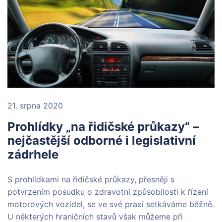
21. srpna 2020
Prohlídky „na řidičské průkazy“ –
nejčastější odborné i legislativní
zádrhele
S prohlídkami na řidičské průkazy, přesněji s
potvrzením posudku o zdravotní způsobilosti k řízení
motorových vozidel, se ve své praxi setkáváme běžně.
U některých hraničních stavů však můžeme při