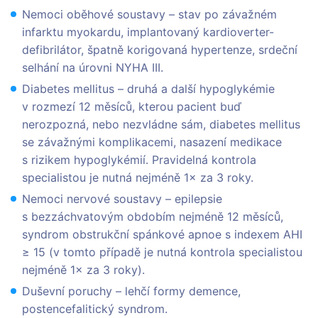
Nemoci oběhové soustavy – stav po závažném
infarktu myokardu, implantovaný kardioverter-
defibrilátor, špatně korigovaná hypertenze, srdeční
selhání na úrovni NYHA III.
Diabetes mellitus – druhá a další hypoglykémie
v rozmezí 12 měsíců, kterou pacient buď
nerozpozná, nebo nezvládne sám, diabetes mellitus
se závažnými komplikacemi, nasazení medikace
s rizikem hypoglykémií. Pravidelná kontrola
specialistou je nutná nejméně 1× za 3 roky.
Nemoci nervové soustavy – epilepsie
s bezzáchvatovým obdobím nejméně 12 měsíců,
syndrom obstrukční spánkové apnoe s indexem AHI
≥ 15 (v tomto případě je nutná kontrola specialistou
nejméně 1× za 3 roky).
Duševní poruchy – lehčí formy demence,
postencefalitický syndrom.