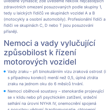
uvedené vyhlášce; zde uvedeme několik nejčastějších
zdravotních omezení posuzovaných podle skupiny 1,
tedy u laických řidičů ve skupinách vozidel A a B
(motocykly a osobní automobily). Profesionální řidiči a
řidiči ve skupinách C, D nebo T jsou posuzováni
přísněji.
Nemoci a vady vylučující
způsobilost k řízení
motorových vozidel
Vady zraku – při binokulárním vizu zraková ostrost (i
s případnou korekcí) menší než 0,5, úplná ztráta
zraku na jednom oku do 6 měsíců trvání.
Nemoci oběhové soustavy – stenokardie projevující
se v klidu nebo při psychickém zatížení, srdeční
selhání na úrovni NYHA IV, onemocnění spojená
s poruchou vědomí (kardiomyopatie, chlopenní