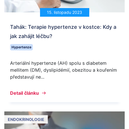
15. listopadu 2023
Tahák: Terapie hypertenze v kostce: Kdy a
jak zahájit léčbu?
Hypertenze
Arteriální hypertenze (AH) spolu s diabetem
mellitem (DM), dyslipidémií, obezitou a kouřením
představují ne...
Detail článku
ENDOKRINOLOGIE