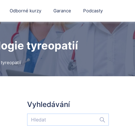
Odborné kurzy
Garance
Podcasty
logie tyreopatií
 tyreopatií
Vyhledávání