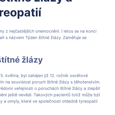
reopatií
ny z nejčastějších onemocnění. I letos se na konci
ň s názvem Týden štítné žlázy. Zaměřuje se
títné žlázy
. května, byl zahájen již 12. ročník osvětové
m na souvislost poruch štítné žlázy s těhotenstvím.
domí veřejnosti o poruchách štítné žlázy a zlepšit
ění ještě nevědí. Takových pacientů totiž může být
y a omyly, které ve společnosti ohledně tyreopatií