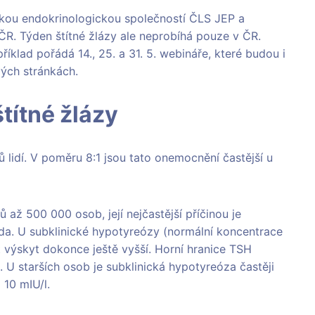
eskou endokrinologickou společností ČLS JEP a
ČR. Týden štítné žlázy ale neprobíhá pouze v ČR.
říklad pořádá 14., 25. a 31. 5. webináře, které budou i
vých stránkách.
títné žlázy
 lidí. V poměru 8:1 jsou tato onemocnění častější u
až 500 000 osob, její nejčastější příčinou je
tida. U subklinické hypotyreózy (normální koncentrace
 výskyt dokonce ještě vyšší. Horní hranice TSH
. U starších osob je subklinická hypotyreóza častěji
10 mIU/l.