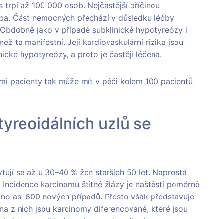
s trpí až 100 000 osob. Nejčastější příčinou
a. Část nemocných přechází v důsledku léčby
 Obdobně jako v případě subklinické hypotyreózy i
ež ta manifestní. Její kardiovaskulární rizika jsou
ické hypotyreózy, a proto je častěji léčena.
mi pacienty tak může mít v péči kolem 100 pacientů
.
 tyreoidálních uzlů se
tují se až u 30–40 % žen starších 50 let. Naprostá
. Incidence karcinomu štítné žlázy je naštěstí poměrně
áno asi 600 nových případů. Přesto však představuje
šina z nich jsou karcinomy diferencované, které jsou