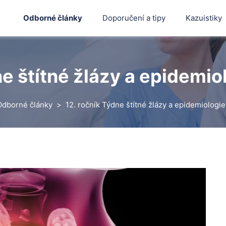
Odborné články
Doporučení a tipy
Kazuistiky
e štítné žlázy a epidemio
Odborné články
12. ročník Týdne štítné žlázy a epidemiologie
Hledat