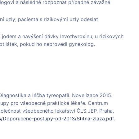
ologovi a následně rozpoznat případné závažné
ní uzly; pacienta s rizikovými uzly odeslat
 jodem a navýšení dávky levothyroxinu; u rizikových
rotilátek, pokud ho neprovedl gynekolog.
 Diagnostika a léčba tyreopatií. Novelizace 2015.
tupy pro všeobecné praktické lékaře. Centrum
olečnost všeobecného lékařství ČLS JEP. Praha,
les/Doporucene-postupy-od-2013/Stitna-zlaza.pdf
.