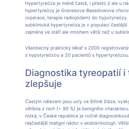
Hypertyreóza je méně častá, i přesto jí ale u ná
hypertyreózy je Gravesova-Basedowova chorob
(operace, terapie radiojódem) do hypotyreózy.
subklinická hypertyreóza je v populaci častější n
zejména ve stáří ale mnohem větší než u subklin
Všeobecný praktický lékař s 2000 registrovaný
s hypotyreózou a 20 pacientů s hypertyreózou
Diagnostika tyreopatií i
zlepšuje
Častým nálezem jsou uzly ve štítné žláze, vysky
většina z nich (> 90 %) je benigního charakteru
nízká, v České republice je ročně diagnostikov
nejčastější maligní nádor v endokrinologii. Vět