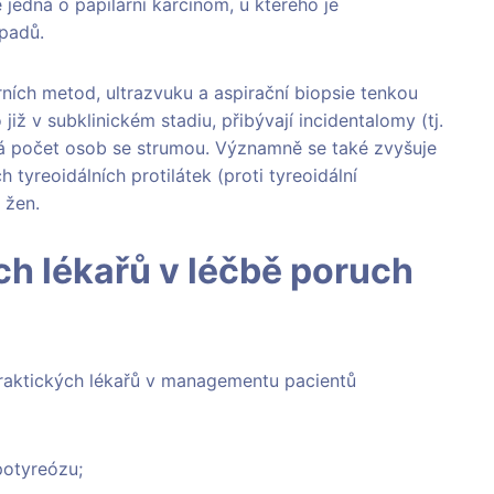
e jedná o papilární karcinom, u kterého je
ípadů.
rních metod, ultrazvuku a aspirační biopsie tenkou
iž v subklinickém stadiu, přibývají incidentalomy (tj.
sá počet osob se strumou. Významně se také zvyšuje
 tyreoidálních protilátek (proti tyreoidální
 žen.
h lékařů v léčbě poruch
raktických lékařů v managementu pacientů
potyreózu;