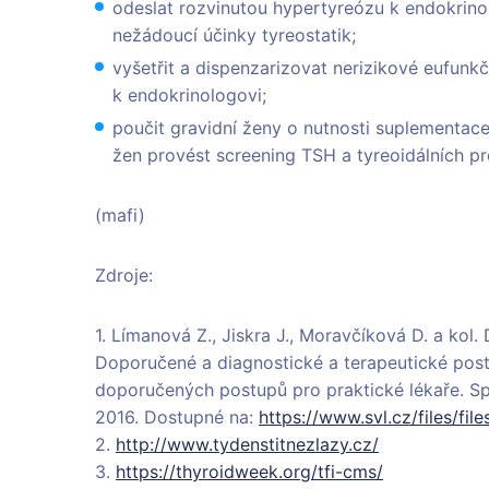
odeslat rozvinutou hypertyreózu k endokrin
nežádoucí účinky tyreostatik;
vyšetřit a dispenzarizovat nerizikové eufunkč
k endokrinologovi;
poučit gravidní ženy o nutnosti suplementace
žen provést screening TSH a tyreoidálních p
(mafi)
Zdroje:
1. Límanová Z., Jiskra J., Moravčíková D. a kol.
Doporučené a diagnostické a terapeutické pos
doporučených postupů pro praktické lékaře. Sp
2016. Dostupné na:
https://www.svl.cz/files/fi
2.
http://www.tydenstitnezlazy.cz/
3.
https://thyroidweek.org/tfi-cms/