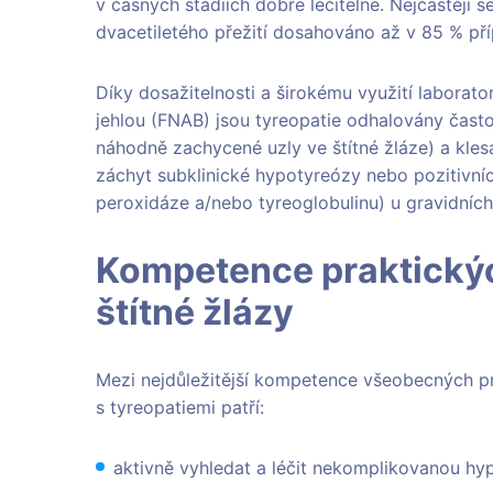
v časných stádiích dobře léčitelné. Nejčastěji s
dvacetiletého přežití dosahováno až v 85 % př
Díky dosažitelnosti a širokému využití laborato
jehlou (FNAB) jsou tyreopatie odhalovány často j
náhodně zachycené uzly ve štítné žláze) a kle
záchyt subklinické hypotyreózy nebo pozitivních
peroxidáze a/nebo tyreoglobulinu) u gravidních
Kompetence praktickýc
štítné žlázy
Mezi nejdůležitější kompetence všeobecných p
s tyreopatiemi patří:
aktivně vyhledat a léčit nekomplikovanou hy