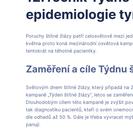
epidemiologie ty
Poruchy štítné žlázy patří celosvětově mezi jed
května proto koná mezinárodní osvětová kampa
tentokrát na těhotné pacientky.
Zaměření a cíle Týdnu š
Světovým dnem štítné žlázy, který připadá na 25
kampaně „Týden štítné žlázy“, letos se zaměření
Dlouhodobým cílem této kampaně je zvýšit pově
tak diagnostiku pacientů, kteří o svém onemocn
dle odhadů až 50 %. Dále je třeba vyvracet mýt
panují.