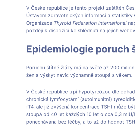
V České republice je tento projekt zaštítěn Č
Ústavem zdravotnických informací a statistiky 
Organizace
Thyroid Federation International
nap
později k dispozici ke shlédnutí na jejich webo
Epidemiologie poruch š
Poruchu štítné žlázy má na světě až 200 milionů
žen a výskyt navíc významně stoupá s věkem.
V České republice trpí hypotyreózou dle odhadů 
chronická lymfocytární (autoimunitní) tyreoidi
fT4, ale již zvýšená koncentrace TSH) může být
stoupá od 40 let každých 10 let o cca 0,3 mIU/l
ponechávána bez léčby, a to až do hodnot TSH 