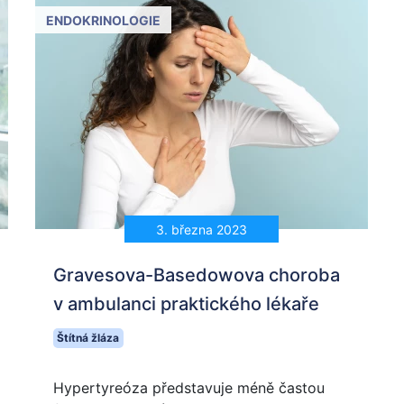
ENDOKRINOLOGIE
Hledat
3. března 2023
Gravesova-Basedowova choroba
v ambulanci praktického lékaře
Štítná žláza
Hypertyreóza představuje méně častou