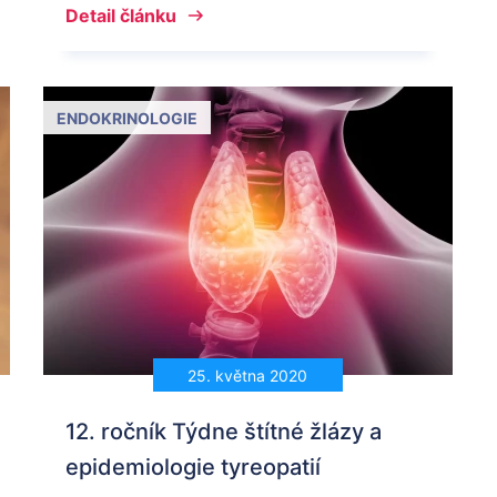
Detail článku
ENDOKRINOLOGIE
25. května 2020
12. ročník Týdne štítné žlázy a
epidemiologie tyreopatií