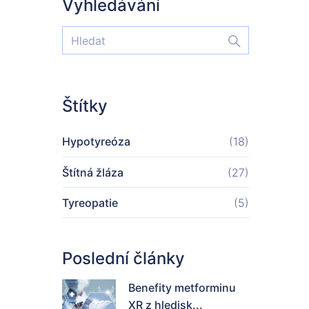
Vyhledávání
Štítky
Hypotyreóza
(18)
Štítná žláza
(27)
Tyreopatie
(5)
Poslední články
Benefity metforminu
XR z hledisk...