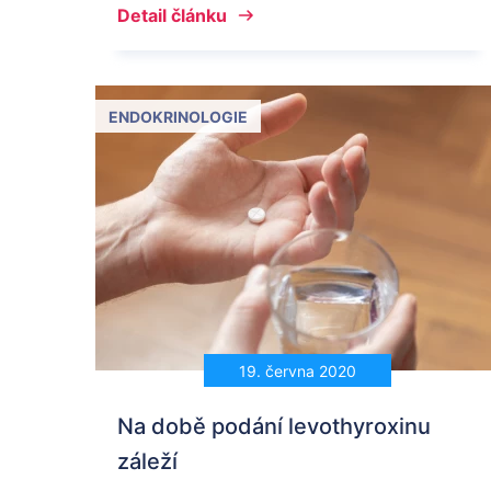
Detail článku
ENDOKRINOLOGIE
19. června 2020
Na době podání levothyroxinu
záleží