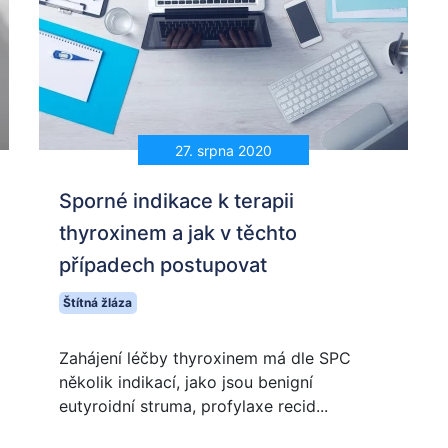
27. srpna 2020
Sporné indikace k terapii
thyroxinem a jak v těchto
případech postupovat
Štítná žláza
Zahájení léčby thyroxinem má dle SPC
několik indikací, jako jsou benigní
eutyroidní struma, profylaxe recid...