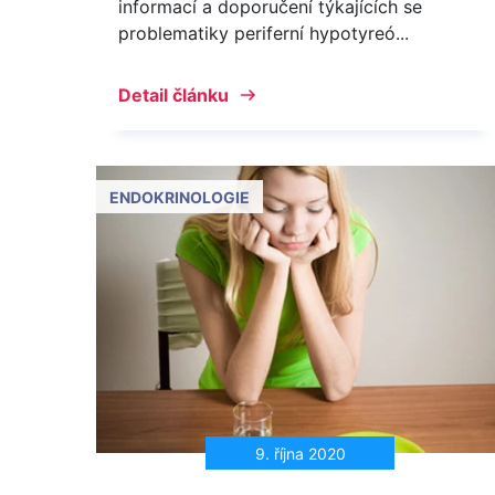
informací a doporučení týkajících se
problematiky periferní hypotyreó...
Detail článku
ENDOKRINOLOGIE
9. října 2020