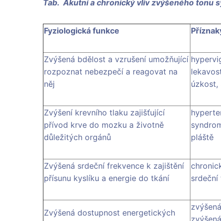
Tab. Akutní a chronický vliv zvýšeného tonu 
Fyziologická funkce
Příznak
Zvýšená bdělost a vzrušení umožňující
hypervig
rozpoznat nebezpečí a reagovat na
lekavost
něj
úzkost,
Zvýšení krevního tlaku zajišťující
hyperte
přívod krve do mozku a životně
syndrom
důležitých orgánů
pláště
Zvýšená srdeční frekvence k zajištění
chronic
přísunu kyslíku a energie do tkání
srdeční
zvýšená
Zvýšená dostupnost energetických
zvýšen