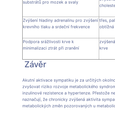
substrátů pro mozek a svaly
cholest
Zvýšení hladiny adrenalinu pro zvýšení
třes, pa
krevního tlaku a srdeční frekvence
obtížná
Podpora srážlivosti krve k
zvýšená
minimalizaci ztrát při zranění
krve
Závěr
Akutní aktivace sympatiku je za určitých okol
zvyšovat riziko rozvoje metabolického syndrom
inzulinové rezistence a hypertenze. Přestože
naznačují, že chronicky zvýšená aktivita sympati
metabolických změn pozorovaných u metaboli