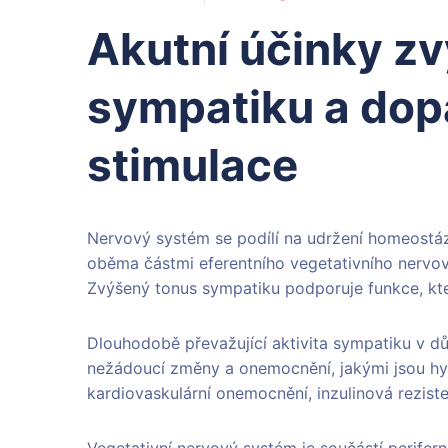
Akutní účinky z
sympatiku a dop
stimulace
Nervový systém se podílí na udržení homeostáz
oběma částmi eferentního vegetativního nerv
Zvýšený tonus sympatiku podporuje funkce, kter
Dlouhodobě převažující aktivita sympatiku v dů
nežádoucí změny a onemocnění, jakými jsou hyp
kardiovaskulární onemocnění, inzulinová rezis
Vegetativní nervový systém je součástí perifer