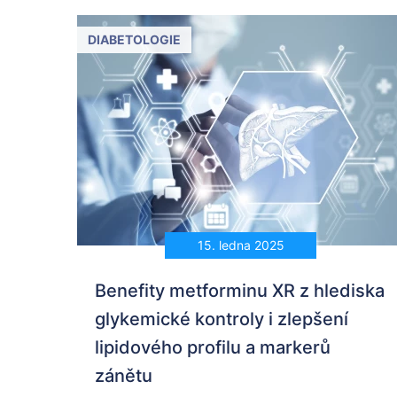
DIABETOLOGIE
15. ledna 2025
Benefity metforminu XR z hlediska
glykemické kontroly i zlepšení
lipidového profilu a markerů
zánětu