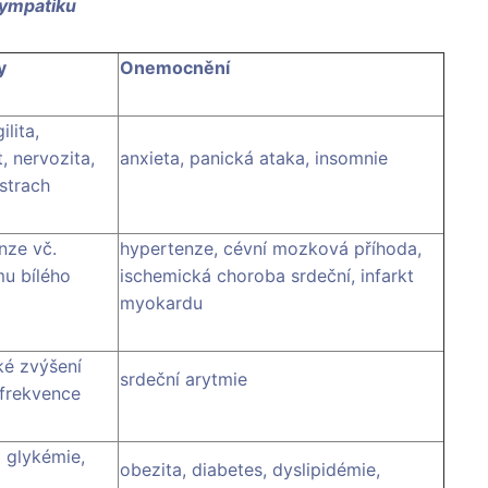
sympatiku
y
Onemocnění
ilita,
, nervozita,
anxieta, panická ataka, insomnie
 strach
nze vč.
hypertenze, cévní mozková příhoda,
u bílého
ischemická choroba srdeční, infarkt
myokardu
ké zvýšení
srdeční arytmie
 frekvence
 glykémie,
obezita, diabetes, dyslipidémie,
á