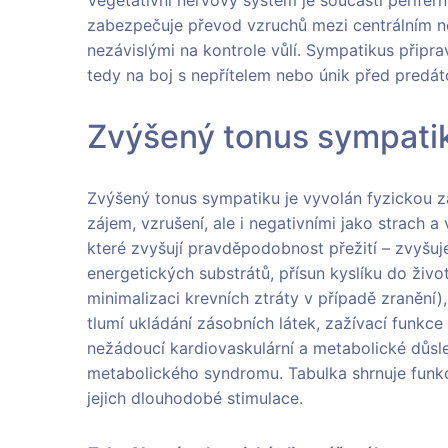
zabezpečuje převod vzruchů mezi centrálním 
nezávislými na kontrole vůlí. Sympatikus připr
tedy na boj s nepřítelem nebo únik před predá
Zvýšený tonus sympati
Zvýšený tonus sympatiku je vyvolán fyzickou zá
zájem, vzrušení, ale i negativními jako strach
které zvyšují pravděpodobnost přežití – zvyšuje
energetických substrátů, přísun kyslíku do živo
minimalizaci krevních ztráty v případě zranění),
tlumí ukládání zásobních látek, zažívací funkc
nežádoucí kardiovaskulární a metabolické důsle
metabolického syndromu. Tabulka shrnuje fun
jejich dlouhodobé stimulace.