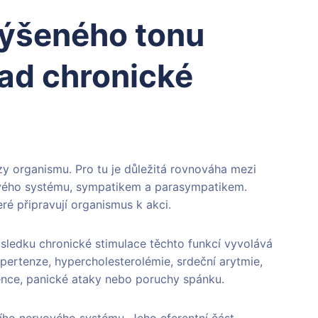
výšeného tonu
ad chronické
y organismu. Pro tu je důležitá rovnováha mezi
ového systému, sympatikem a parasympatikem.
é připravují organismus k akci.
sledku chronické stimulace těchto funkcí vyvolává
ertenze, hypercholesterolémie, srdeční arytmie,
tence, panické ataky nebo poruchy spánku.
ního nervového systému. Jeho eferentní část