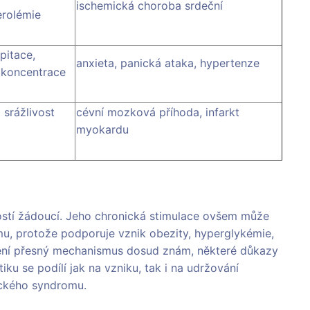
ischemická choroba srdeční
erolémie
lpitace,
anxieta, panická ataka, hypertenze
 koncentrace
 srážlivost
cévní mozková příhoda, infarkt
myokardu
ností žádoucí. Jeho chronická stimulace ovšem může
u, protože podporuje vznik obezity, hyperglykémie,
 není přesný mechanismus dosud znám, některé důkazy
ku se podílí jak na vzniku, tak i na udržování
ckého syndromu.