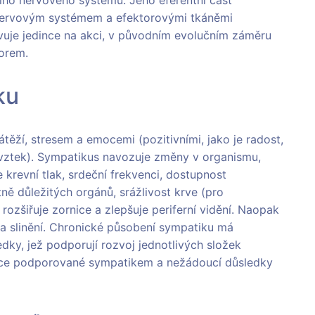
nervovým systémem a efektorovými tkáněmi
avuje jedince na akci, v původním evolučním záměru
torem.
ku
těží, stresem a emocemi (pozitivními, jako je radost,
 a vztek). Sympatikus navozuje změny v organismu,
 krevní tlak, srdeční frekvenci, dostupnost
tně důležitých orgánů, srážlivost krve (pro
 rozšiřuje zornice a zlepšuje periferní vidění. Naopak
e a slinění. Chronické působení sympatiku má
dky, jež podporují rozvoj jednotlivých složek
kce podporované sympatikem a nežádoucí důsledky