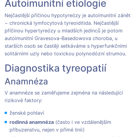
Autoimunitní etiologie
Nejčastější příčinou hypotyreózy je autoimunitní zánět
− chronická lymfocytová tyreoiditida. Nejčastější
příčinou hypertyreózy u mladších jedinců je potom
autoimunitní Gravesova-Basedowova choroba, u
starších osob se častěji setkáváme s hyperfunkčními
solitárními uzly nebo toxickou polynodózní strumou.
Diagnostika tyreopatií
Anamnéza
V anamnéze se zaměřujeme zejména na následující
rizikové faktory:
ženské pohlaví
rodinná anamnéza
(často i ve vzdálenějším
příbuzenstvu, nejen v přímé linii)