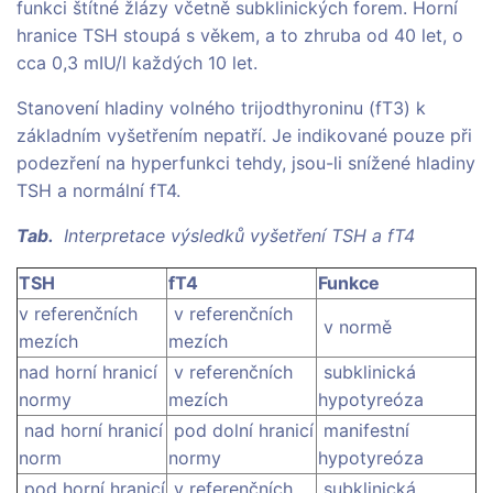
funkci štítné žlázy včetně subklinických forem. Horní
hranice TSH stoupá s věkem, a to zhruba od 40 let, o
cca 0,3 mIU/l každých 10 let.
Stanovení hladiny volného trijodthyroninu (fT3) k
základním vyšetřením nepatří. Je indikované pouze při
podezření na hyperfunkci tehdy, jsou-li snížené hladiny
TSH a normální fT4.
Tab.
Interpretace výsledků vyšetření TSH a fT4
TSH
fT4
Funkce
v referenčních
v referenčních
v normě
mezích
mezích
nad horní hranicí
v referenčních
subklinická
normy
mezích
hypotyreóza
nad horní hranicí
pod dolní hranicí
manifestní
norm
normy
hypotyreóza
pod horní hranicí
v referenčních
subklinická