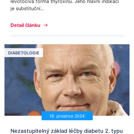
levotočivá forma thyroxinu. Jeho hlavní indikací
je substituční...
Detail článku
DIABETOLOGIE
16. prosince 2024
Nezastupitelný základ léčby diabetu 2. typu