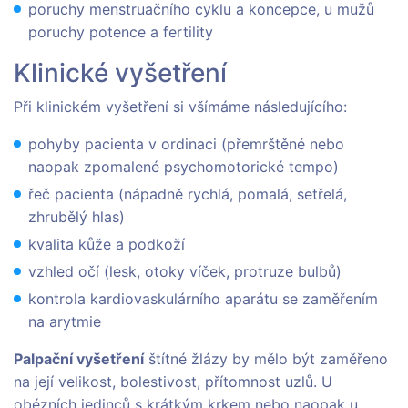
poruchy menstruačního cyklu a koncepce, u mužů
poruchy potence a fertility
Klinické vyšetření
Při klinickém vyšetření si všímáme následujícího:
pohyby pacienta v ordinaci (přemrštěné nebo
naopak zpomalené psychomotorické tempo)
řeč pacienta (nápadně rychlá, pomalá, setřelá,
zhrubělý hlas)
kvalita kůže a podkoží
vzhled očí (lesk, otoky víček, protruze bulbů)
kontrola kardiovaskulárního aparátu se zaměřením
na arytmie
Palpační vyšetření
štítné žlázy by mělo být zaměřeno
na její velikost, bolestivost, přítomnost uzlů. U
obézních jedinců s krátkým krkem nebo naopak u