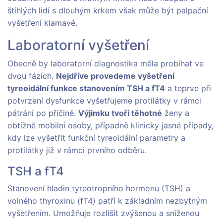
štíhlých lidí s dlouhým krkem však může být palpační
vyšetření klamavé.
Laboratorní vyšetření
Obecně by laboratorní diagnostika měla probíhat ve
dvou fázích.
Nejdříve provedeme vyšetření
tyreoidální funkce stanovením TSH a fT4
a teprve při
potvrzení dysfunkce vyšetřujeme protilátky v rámci
pátrání po příčině.
Výjimku tvoří těhotné
ženy a
obtížně mobilní osoby, případně klinicky jasné případy,
kdy lze vyšetřit funkční tyreoidální parametry a
protilátky již v rámci prvního odběru.
TSH a fT4
Stanovení hladin tyreotropního hormonu (TSH) a
volného thyroxinu (fT4) patří k základním nezbytným
vyšetřením. Umožňuje rozlišit zvýšenou a sníženou