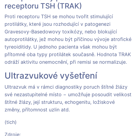
receptoru TSH (TRAK)
Proti receptoru TSH se mohou tvořit stimulující
protilátky, které jsou rozhodující v patogenezi
Gravesovy-Basedowovy toxikózy, nebo blokující
autoprotilátky, jež mohou být příčinou vývoje atrofické
tyreoiditidy. U jednoho pacienta však mohou být
přítomné oba typy protilátek současně. Hodnota TRAK
odráží aktivitu onemocnění, při remisi se normalizuje.
Ultrazvukové vyšetření
Ultrazvuk má v rámci diagnostiky poruch štítné žlázy
své nezastupitelné místo − umožňuje posoudit velikost
štítné žlázy, její strukturu, echogenitu, ložiskové
změny, přítomnost uzlin atd.
(tich)
Zdroje: