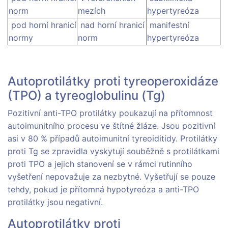
norm
mezích
hypertyreóza
pod horní hranicí
nad horní hranicí
manifestní
normy
norm
hypertyreóza
Autoprotilátky proti tyreoperoxidáze
(TPO) a tyreoglobulinu (Tg)
Pozitivní anti-TPO protilátky poukazují na přítomnost
autoimunitního procesu ve štítné žláze. Jsou pozitivní
asi v 80 % případů autoimunitní tyreoiditidy. Protilátky
proti Tg se zpravidla vyskytují souběžně s protilátkami
proti TPO a jejich stanovení se v rámci rutinního
vyšetření nepovažuje za nezbytné. Vyšetřují se pouze
tehdy, pokud je přítomná hypotyreóza a anti-TPO
protilátky jsou negativní.
Autoprotilátky proti