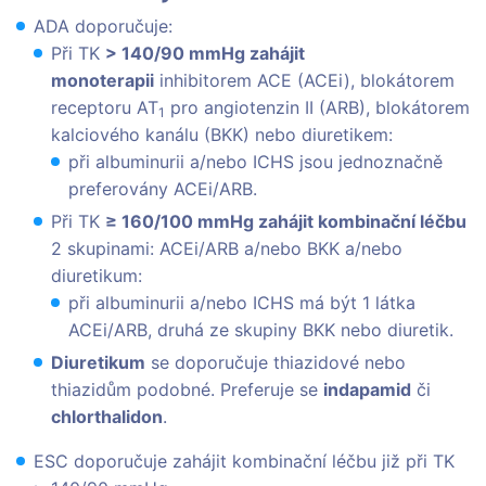
ADA doporučuje:
Při TK
> 140/90 mmHg zahájit
monoterapii
inhibitorem ACE (ACEi), blokátorem
receptoru AT
pro angiotenzin II (ARB), blokátorem
1
kalciového kanálu (BKK) nebo diuretikem:
při albuminurii a/nebo ICHS jsou jednoznačně
preferovány ACEi/ARB.
Při TK
≥ 160/100 mmHg zahájit kombinační léčbu
2 skupinami: ACEi/ARB a/nebo BKK a/nebo
diuretikum:
při albuminurii a/nebo ICHS má být 1 látka
ACEi/ARB, druhá ze skupiny BKK nebo diuretik.
Diuretikum
se doporučuje thiazidové nebo
thiazidům podobné. Preferuje se
indapamid
či
chlorthalidon
.
ESC doporučuje zahájit kombinační léčbu již při TK