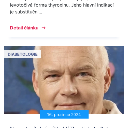
levotočivá forma thyroxinu. Jeho hlavní indikací
je substituční...
Detail článku
DIABETOLOGIE
16. prosince 2024