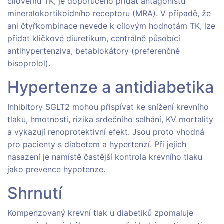
cílovému TK, je doporučeno přidat antagonistu
mineralokortikoidního receptoru (MRA). V případě, že
ani čtyřkombinace nevede k cílovým hodnotám TK, lze
přidat kličkové diuretikum, centrálně působící
antihypertenziva, betablokátory (preferenčně
bisoprolol).
Hypertenze a antidiabetika
Inhibitory SGLT2 mohou přispívat ke snížení krevního
tlaku, hmotnosti, rizika srdečního selhání, KV mortality
a vykazují renoprotektivní efekt. Jsou proto vhodná
pro pacienty s diabetem a hypertenzí. Při jejich
nasazení je namístě častější kontrola krevního tlaku
jako prevence hypotenze.
Shrnutí
Kompenzovaný krevní tlak u diabetiků zpomaluje