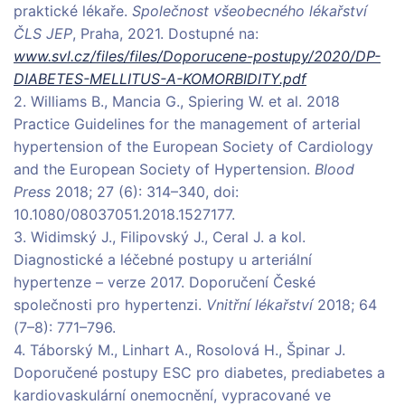
praktické lékaře.
Společnost všeobecného lékařství
ČLS JEP
, Praha, 2021. Dostupné na:
www.svl.cz/files/files/Doporucene-postupy/2020/DP-
DIABETES-MELLITUS-A-KOMORBIDITY.pdf
2. Williams B., Mancia G., Spiering W. et al. 2018
Practice Guidelines for the management of arterial
hypertension of the European Society of Cardiology
and the European Society of Hypertension.
Blood
Press
2018; 27 (6): 314–340, doi:
10.1080/08037051.2018.1527177.
3. Widimský J., Filipovský J., Ceral J. a kol.
Diagnostické a léčebné postupy u arteriální
hypertenze – verze 2017. Doporučení České
společnosti pro hypertenzi.
Vnitřní lékařství
2018; 64
(7–8): 771–796.
4. Táborský M., Linhart A., Rosolová H., Špinar J.
Doporučené postupy ESC pro diabetes, prediabetes a
kardiovaskulární onemocnění, vypracované ve