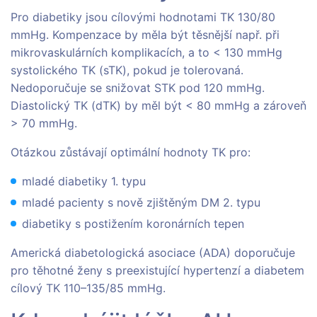
Pro diabetiky jsou cílovými hodnotami TK 130/80
mmHg. Kompenzace by měla být těsnější např. při
mikrovaskulárních komplikacích, a to < 130 mmHg
systolického TK (sTK), pokud je tolerovaná.
Nedoporučuje se snižovat STK pod 120 mmHg.
Diastolický TK (dTK) by měl být < 80 mmHg a zároveň
> 70 mmHg.
Otázkou zůstávají optimální hodnoty TK pro:
mladé diabetiky 1. typu
mladé pacienty s nově zjištěným DM 2. typu
diabetiky s postižením koronárních tepen
Americká diabetologická asociace (ADA) doporučuje
pro těhotné ženy s preexistující hypertenzí a diabetem
cílový TK 110–135/85 mmHg.