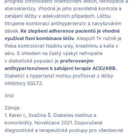
progresi chronického onemocnění ledvin, retinopatie a
aterosklerózy. Vhodná je jeho pravidelná kontrola a
zahájení léčby v adekvátních případech. Léčbu
titrujeme kombinací antihypertenziv a navyšováním
dávek.
Ke zlepšení adherence pacientů je vhodné
využívat fixní kombinace léčiv
. Alespoň 1× ročně je
třeba kontrolovat hladinu urey, kreatininu a kalia v
séru. S ohledem na častý výskyt nefropatie
v diabetické populaci je
preferovaným
antihypertenzivem k zahájení terapie ACEi/ARB.
Diabetici s hypertenzí mohou profitovat z léčby
inhibitory SGLT2.
(iro)
Zdroje:
1. Karen I., Svačina Š. Diabetes mellitus a
komorbidity. Novelizace 2021. Doporučené
diagnostické a terapeutické postupy pro všeobecné