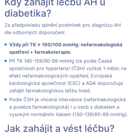
Kdy zahájit léčbu AH u
diabetika?
Za předpokladu splnění podmínek pro diagnózu AH
dle odborných doporučení:
Vždy při TK ≥ 160/100 mmHg: nefarmakologická
opatření + farmakoterapie.
Při TK 140-159/90-99 mmHg lze podle České
společnosti pro hypertenzi (ČSH) vyčkat 1 měsíc na
efekt nefarmakologických opatření, Evropská
kardiologická společnost (ESC) a ADA doporučuje
zahájit farmakologickou léčbu hned.
Podle ČSH je vhodná intervence (nefarmakologická
a posléze farmakologická) i u osob s diabetem a
vysokým normálním tlakem (130–139/85–89 mmHg).
Jak zahájit a vést léčbu?