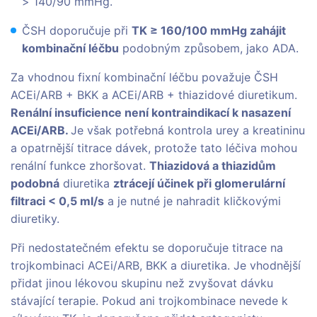
> 140/90 mmHg.
ČSH doporučuje při
TK ≥ 160/100 mmHg zahájit
kombinační léčbu
podobným způsobem, jako ADA.
Za vhodnou fixní kombinační léčbu považuje ČSH
ACEi/ARB + BKK a ACEi/ARB + thiazidové diuretikum.
Renální insuficience není kontraindikací k nasazení
ACEi/ARB.
Je však potřebná kontrola urey a kreatininu
a opatrnější titrace dávek, protože tato léčiva mohou
renální funkce zhoršovat.
Thiazidová a thiazidům
podobná
diuretika
ztrácejí účinek při glomerulární
filtraci < 0,5 ml/s
a je nutné je nahradit kličkovými
diuretiky.
Při nedostatečném efektu se doporučuje titrace na
trojkombinaci ACEi/ARB, BKK a diuretika. Je vhodnější
přidat jinou lékovou skupinu než zvyšovat dávku
stávající terapie. Pokud ani trojkombinace nevede k