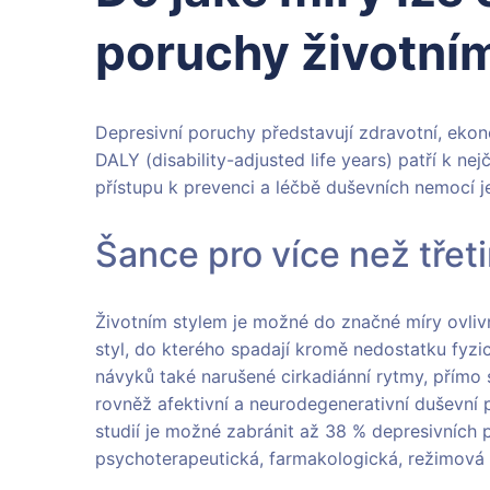
poruchy životní
Depresivní poruchy představují zdravotní, eko
DALY (disability-adjusted life years) patří k ne
přístupu k prevenci a léčbě duševních nemocí je
Šance pro více než třet
Životním stylem je možné do značné míry ovlivni
styl, do kterého spadají kromě nedostatku fyzi
návyků také narušené cirkadiánní rytmy, přímo
rovněž afektivní a neurodegenerativní duševn
studií je možné zabránit až 38 % depresivních
psychoterapeutická, farmakologická, režimová a