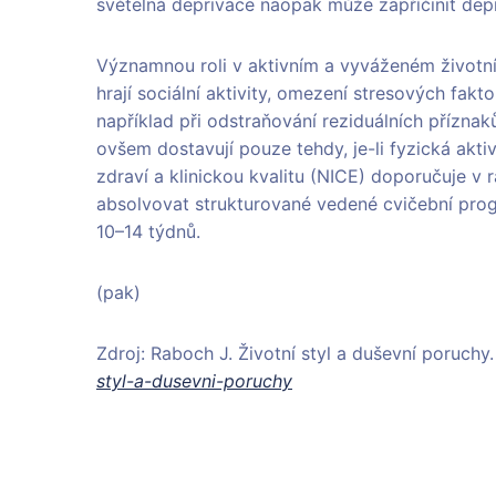
světelná deprivace naopak může zapříčinit depr
Významnou roli v aktivním a vyváženém životním
hrají sociální aktivity, omezení stresových fakto
například při odstraňování reziduálních příznak
ovšem dostavují pouze tehdy, je-li fyzická aktiv
zdraví a klinickou kvalitu (NICE) doporučuje v
absolvovat strukturované vedené cvičební pro
10–14 týdnů.
(pak)
Zdroj: Raboch J. Životní styl a duševní poruch
styl-a-dusevni-poruchy