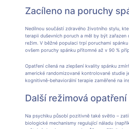
Zacíleno na poruchy sp
Nedílnou součástí zdravého životního stylu, k
terapii duševních poruch a měl by být zařazen
režim. V běžné populaci trpí poruchami spánku 
ovšem poruchy spánku přítomné až v 90 % pří
Opatření cílená na zlepšení kvality spánku zmí
americké randomizované kontrolované studie j
kognitivně-behaviorální terapie zaměřené na in
Další režimová opatření
Na psychiku působí pozitivně také světlo – zat
biologické mechanismy regulující náladu (napřík