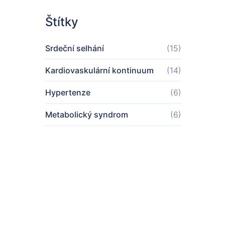
Štítky
Srdeční selhání
(15)
Kardiovaskulární kontinuum
(14)
Hypertenze
(6)
Metabolický syndrom
(6)