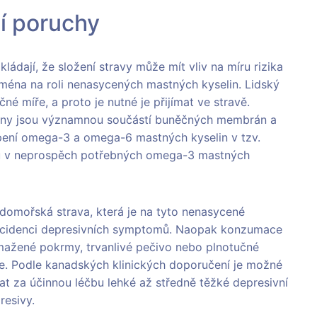
ní poruchy
ládají, že složení stravy může mít vliv na míru rizika
ména na roli nenasycených mastných kyselin. Lidský
é míře, a proto je nutné je přijímat ve stravě.
ny jsou významnou součástí buněčných membrán a
pení omega-3 a omega-6 mastných kyselin v tzv.
u v neprospěch potřebných omega-3 mastných
ředomořská strava, která je na tyto nenasycené
 incidenci depresivních symptomů. Naopak konzumace
smažené pokrmy, trvanlivé pečivo nebo plnotučné
se. Podle kanadských klinických doporučení je možné
 za účinnou léčbu lehké až středně těžké depresivní
resivy.