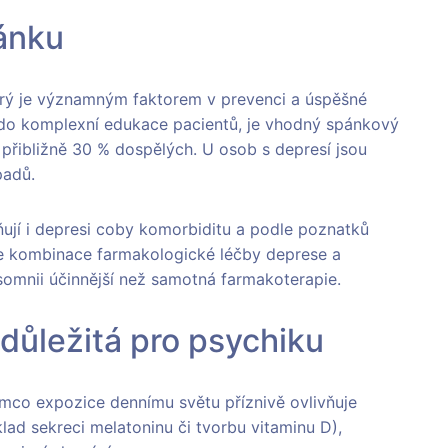
ánku
terý je významným faktorem v prevenci a úspěšné
 do komplexní edukace pacientů, je vhodný spánkový
přibližně 30 % dospělých. U osob s depresí jsou
padů.
rňují i depresi coby komorbiditu a podle poznatků
e kombinace farmakologické léčby deprese a
somnii účinnější než samotná farmakoterapie.
 důležitá pro psychiku
ímco expozice dennímu světu příznivě ovlivňuje
lad sekreci melatoninu či tvorbu vitaminu D),