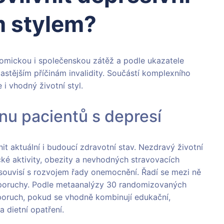
m stylem?
nomickou i společenskou zátěž a podle ukazatele
jčastějším příčinám invalidity. Součástí komplexního
 i vhodný životní styl.
inu pacientů s depresí
t aktuální i budoucí zdravotní stav. Nezdravý životní
cké aktivity, obezity a nevhodných stravovacích
 souvisí s rozvojem řady onemocnění. Řadí se mezi ně
í poruchy. Podle metaanalýzy 30 randomizovaných
 poruch, pokud se vhodně kombinují edukační,
 dietní opatření.