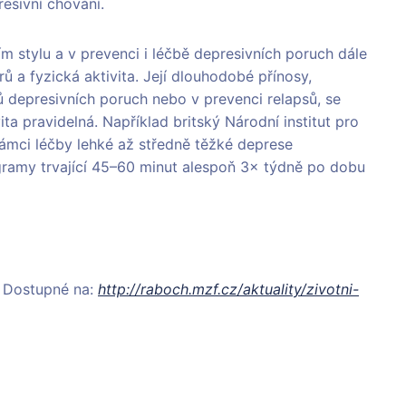
esivní chování.
 stylu a v prevenci i léčbě depresivních poruch dále
rů a fyzická aktivita. Její dlouhodobé přínosy,
ů depresivních poruch nebo v prevenci relapsů, se
ita pravidelná. Například britský Národní institut pro
 rámci léčby lehké až středně těžké deprese
gramy trvající 45–60 minut alespoň 3× týdně po dobu
y. Dostupné na:
http://raboch.mzf.cz/aktuality/zivotni-