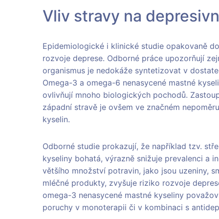
Vliv stravy na depresiv
Epidemiologické i klinické studie opakovaně dok
rozvoje deprese. Odborné práce upozorňují zej
organismus je nedokáže syntetizovat v dostatečn
Omega-3 a omega-6 nenasycené mastné kyseli
ovlivňují mnoho biologických pochodů. Zastou
západní stravě je ovšem ve značném nepoměr
kyselin.
Odborné studie prokazují, že například tzv. st
kyseliny bohatá, výrazně snižuje prevalenci a
většího množství potravin, jako jsou uzeniny, 
mléčné produkty, zvyšuje riziko rozvoje depre
omega-3 nenasycené mastné kyseliny považovat
poruchy v monoterapii či v kombinaci s antidep