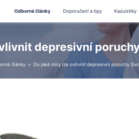
Odborné články
Doporučení a tipy
Kazuistiky
ovlivnit depresivní poruch
orné články
Do jaké míry lze ovlivnit depresivní poruchy živ
Hledat