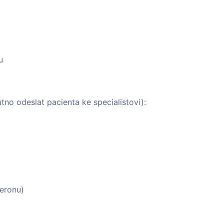
u
no odeslat pacienta ke specialistovi):
teronu)