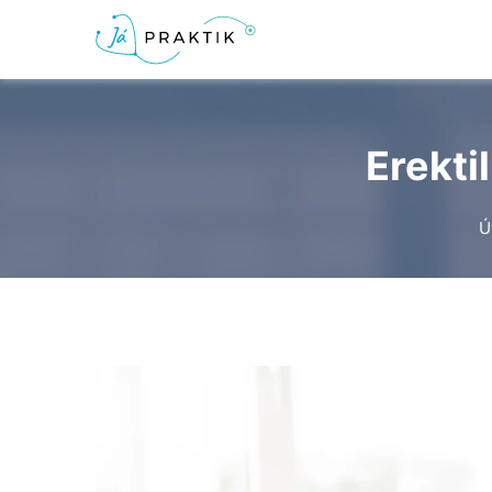
Erekti
Ú