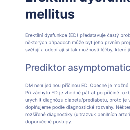
mellitus
Erektilní dysfunkce (ED) představuje častý pro
některých případech může být jeho prvním proje
svěřují a odepírají si tak možnosti léčby, které 
Prediktor asymptomati
DM není jedinou příčinou ED. Obecně je možné 
Při záchytu ED je vhodné pátrat po příčině ro
urychlit diagnózu diabetu/prediabetu, proto je 
doplňujeme podle diagnostické rozvahy. Někter
rozšířené diagnostiky (ultrazvuk penilních arter
doporučené postupy.