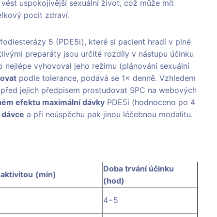
ést uspokojivější sexuální život, což může mít
kový pocit zdraví.
fodiesterázy 5 (PDE5i), které si pacient hradí v plné
livými preparáty jsou určité rozdíly v nástupu účinku
co nejlépe vyhovoval jeho režimu (plánování sexuální
rovat
podle tolerance, podává se 1× denně. Vzhledem
é před jejich předpisem prostudovat SPC na webových
ém efektu maximální dávky
PDE5i (hodnoceno po 4
í dávce
a při neúspěchu pak jinou léčebnou modalitu.
Doba trvání účinku
 aktivitou
(min)
(hod)
4−5