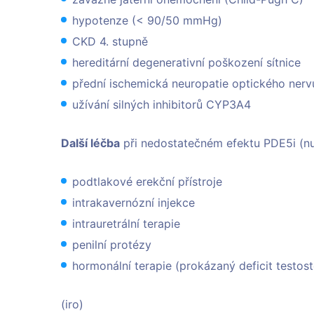
hypotenze (< 90/50 mmHg)
CKD 4. stupně
hereditární degenerativní poškození sítnice
přední ischemická neuropatie optického nerv
užívání silných inhibitorů CYP3A4
Další léčba
při nedostatečném efektu PDE5i (nut
podtlakové erekční přístroje
intrakavernózní injekce
intrauretrální terapie
penilní protézy
hormonální terapie (prokázaný deficit testos
(iro)