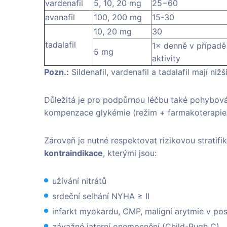
vardenafil
5, 10, 20 mg
25−60
avanafil
100, 200 mg
15-30
10, 20 mg
30
tadalafil
1× denně v případě 
5 mg
aktivity
Pozn.:
Sildenafil, vardenafil a tadalafil mají nižš
Důležitá je pro podpůrnou léčbu také pohybová 
kompenzace glykémie (režim + farmakoterapie
Zároveň je nutné respektovat rizikovou stratifi
kontraindikace
, kterými jsou:
užívání nitrátů
srdeční selhání NYHA ≥ II
infarkt myokardu, CMP, maligní arytmie v posl
závažné jaterní onemocnění (Child-Pugh C)