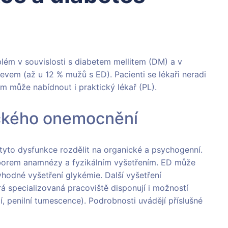
blém v souvislosti s diabetem mellitem (DM) a v
vem (až u 12 % mužů s ED). Pacienti se lékaři neradi
jim může nabídnout i praktický lékař (PL).
ckého onemocnění
tyto dysfunkce rozdělit na organické a psychogenní.
zborem anamnézy a fyzikálním vyšetřením. ED může
vhodné vyšetření glykémie. Další vyšetření
á specializovaná pracoviště disponují i možností
ií, penilní tumescence). Podrobnosti uvádějí příslušné