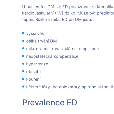
U pacientů s DM lze ED považovat za komplikac
kardiovaskulární (KV) riziko. Může být predi
tepen. Rizika vzniku ED při DM jsou:
vyšší věk
délka trvání DM
mikro- a makrovaskulární komplikace
nedostatečná kompenzace
hypertenze
obezita
kouření
některé léky (betablokátory, spironolakton, t
Prevalence ED