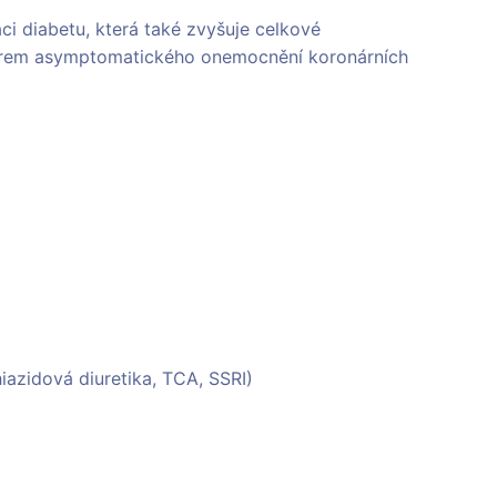
i diabetu, která také zvyšuje celkové
ktorem asymptomatického onemocnění koronárních
hiazidová diuretika, TCA, SSRI)