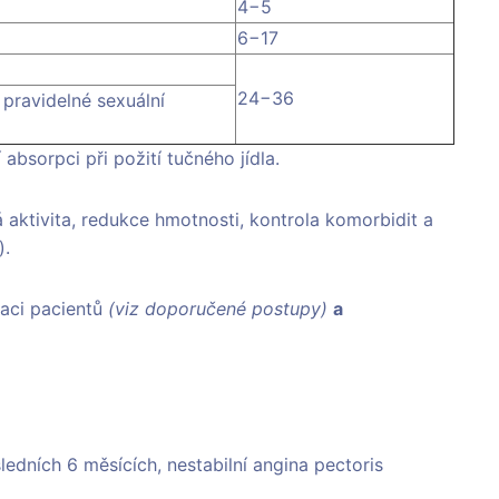
4−5
6−17
24−36
pravidelné sexuální
í absorpci při požití tučného jídla.
aktivita, redukce hmotnosti, kontrola komorbidit a
).
kaci pacientů
(viz doporučené postupy)
a
edních 6 měsících, nestabilní angina pectoris