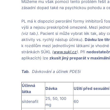
Můžeme mu však pomoci tento problém řešit a v
zásadní dopad také na psychickou pohodu a cel
PL má k dispozici perorální formy inhibitorů fos
výši a nejsou preskripčně omezené. Mezi jednot
(viz tab.)
. Pacient si může vybrat lék tak, aby 
aktivity vs. rychlý nástup účinku).
Dávku lze tit
k rozdílům mezi jednotlivými látkami je vhodn
stránkách SÚKL
(
www.sukl.cz
)
. Při
nedostatečn
aplikacích) lze
zkusit jiný preparát v maximáln
Tab.
Dávkování a účinek PDE5i
Účinná
Dávka
Užití před sexuální
látka
25, 50, 100
sildenafil
60
mg