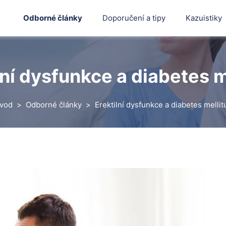
Odborné články
Doporučení a tipy
Kazuistiky
lní dysfunkce a diabetes m
vod
Odborné články
Erektilní dysfunkce a diabetes mellit
Hledat