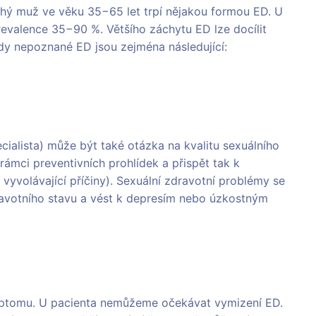
hý muž ve věku 35−65 let trpí nějakou formou ED. U
prevalence 35−90 %. Většího záchytu ED lze docílit
dy nepoznané ED jsou zejména následující:
cialista) může být také otázka na kvalitu sexuálního
 rámci preventivních prohlídek a přispět tak k
yvolávající příčiny). Sexuální zdravotní problémy se
avotního stavu a vést k depresím nebo úzkostným
ymptomu. U pacienta nemůžeme očekávat vymizení ED.