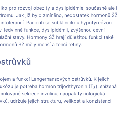
iko pro rozvoj obezity a dyslipidémie, současně ale i
ndromu. Jak již bylo zmíněno, nedostatek hormonů ŠŽ
 intolerancí. Pacienti se subklinickou hypotyreózou
 ledvinné funkce, dyslipidémii, zvýšenou cévní
lační stavy. Hormony ŠŽ hrají důležitou funkci také
hormonů ŠŽ měly menší a tenčí retiny.
ostrůvků
vojem a funkcí Langerhansových ostrůvků. K jejich
glukózu je potřeba hormon trijodthyronin (T
); snížená
3
mulované sekrece inzulinu, naopak fyziologická
ů, udržuje jejich strukturu, velikost a konzistenci.