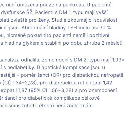
ce není omezena pouze na pankreas. U pacientů
 dysfunkce ŠŽ. Pacienti s DM 1. typu mají vyšší
atí zvláště pro ženy. Studie zkoumající souvislost
ní nejsou. Abnormální hladiny TSH mělo asi 30 %
 nicméně pokud tito pacienti neměli pozitivní
la hladina glykémie stabilní po dobu zhruba 2 měsíců.
nalýza odhalila, že nemocní s DM 2. typu mají 1,93×
í s nediabetiky. Diabetické komplikace jsou u
stější – poměr šancí (OR) pro diabetickou nefropatii
ti [CI] 1,34−2,28), pro diabetickou retinopatii 1,42
europatii 1,87 (95% CI 1,06−3,28) a pro onemocnění
ěr šancí pro diabetické komplikace celkově
hanismus tohoto efektu není zcela znám.