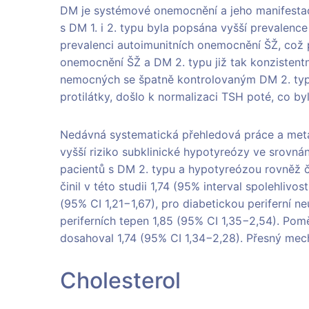
DM je systémové onemocnění a jeho manifesta
s DM 1. i 2. typu byla popsána vyšší prevalence
prevalenci autoimunitních onemocnění ŠŽ, což pl
onemocnění ŠŽ a DM 2. typu již tak konzistent
nemocných se špatně kontrolovaným DM 2. typu,
protilátky, došlo k normalizaci TSH poté, co by
Nedávná systematická přehledová práce a metaa
vyšší riziko subklinické hypotyreózy ve srovnán
pacientů s DM 2. typu a hypotyreózou rovněž ča
činil v této studii 1,74 (95% interval spolehlivos
(95% CI 1,21−1,67), pro diabetickou periferní n
periferních tepen 1,85 (95% CI 1,35−2,54). Pom
dosahoval 1,74 (95% CI 1,34−2,28). Přesný mec
Cholesterol