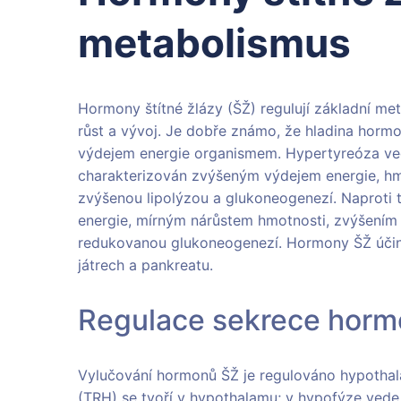
metabolismus
Hormony štítné žlázy (ŠŽ) regulují základní met
růst a vývoj. Je dobře známo, že hladina horm
výdejem energie organismem. Hypertyreóza ved
charakterizován zvýšeným výdejem energie, hm
zvýšenou lipolýzou a glukoneogenezí. Naproti
energie, mírným nárůstem hmotnosti, zvýšením h
redukovanou glukoneogenezí. Hormony ŠŽ účinku
játrech a pankreatu.
Regulace sekrece hormo
Vylučování hormonů ŠŽ je regulováno hypothal
(TRH) se tvoří v hypothalamu; v hypofýze vede 