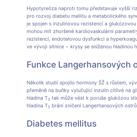
Hypotyreóza naproti tomu představuje vyšší riz
pro rozvoj diabetu mellitu a metabolického sy
je spojen s inzulinovou rezistencí a glukózovou
mohou mít zhoršené kardiovaskulární parametry,
rezistenci, endotelovou dysfunkci a hyperkoagu
ve vývoji sítnice − krysy se sníženou hladinou 
Funkce Langerhansových 
Několik studií spojilo hormony ŠŽ s růstem, vý
přeměně na buňky vylučující inzulin citlivé na 
hladina T
tak může vést k poruše glukózou sti
3
hladina T
brání zničení Langerhansových ostrůvk
3
Diabetes mellitus