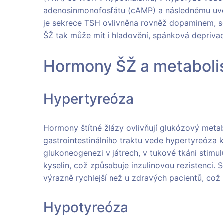
adenosinmonofosfátu (cAMP) a následnému uvo
je sekrece TSH ovlivněna rovněž dopaminem, so
ŠŽ tak může mít i hladovění, spánková deprivac
Hormony ŠŽ a metaboli
Hypertyreóza
Hormony štítné žlázy ovlivňují glukózový meta
gastrointestinálního traktu vede hypertyreóza 
glukoneogenezi v játrech, v tukové tkáni stimu
kyselin, což způsobuje inzulinovou rezistenci. 
výrazně rychlejší než u zdravých pacientů, což 
Hypotyreóza