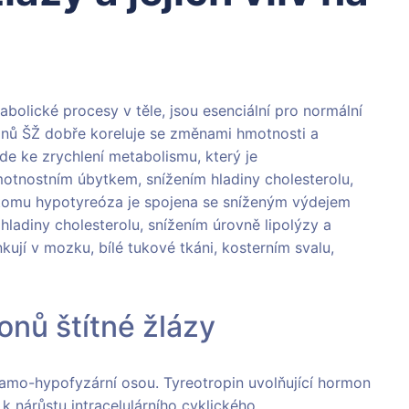
abolické procesy v těle, jsou esenciální pro normální
onů ŠŽ dobře koreluje se změnami hmotnosti a
e ke zrychlení metabolismu, který je
otnostním úbytkem, snížením hladiny cholesterolu,
 tomu hypotyreóza je spojena se sníženým výdejem
ladiny cholesterolu, snížením úrovně lipolýzy a
jí v mozku, bílé tukové tkáni, kosterním svalu,
nů štítné žlázy
amo-hypofyzární osou. Tyreotropin uvolňující hormon
k nárůstu intracelulárního cyklického