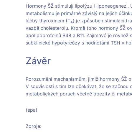
Hormony ŠŽ stimulují lipolýzu i liponeogenezi.
metabolismu je primárně závislý na jejich účinku
léčby thyroxinem (T
) je způsoben stimulací tr
4
vazbě cholesterolu. Kromě toho hormony ŠŽ ovli
apolipoproteinů B48 a B11. Zajímavé je rovněž 
subklinické hypotyreózy s hodnotami TSH v hor
Závěr
Porozumění mechanismům, jimiž hormony ŠŽ ovli
V souvislosti s tím lze očekávat, že se začnou
metabolických poruch včetně obezity či metab
(epa)
Zdroje: