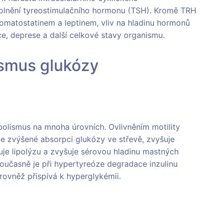
lnění tyreostimulačního hormonu (TSH). Kromě TRH
matostatinem a leptinem, vliv na hladinu hormonů
e, deprese a další celkové stavy organismu.
smus glukózy
bolismus na mnoha úrovních. Ovlivněním motility
ke zvýšené absorpci glukózy ve střevě, zvyšuje
luje lipolýzu a zvyšuje sérovou hladinu mastných
Současně je při hypertyreóze degradace inzulinu
rovněž přispívá k hyperglykémii.