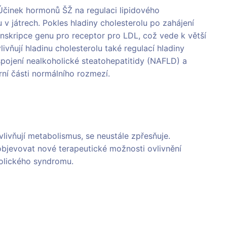
 Účinek hormonů ŠŽ na regulaci lipidového
 v játrech. Pokles hladiny cholesterolu po zahájení
anskripce genu pro receptor pro LDL, což vede k větší
vňují hladinu cholesterolu také regulací hladiny
spojení nealkoholické steatohepatitidy (NAFLD) a
ní části normálního rozmezí.
vňují metabolismus, se neustále zpřesňuje.
 objevovat nové terapeutické možnosti ovlivnění
olického syndromu.