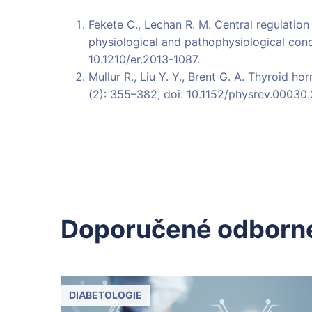
Fekete C., Lechan R. M. Central regulation
physiological and pathophysiological cond
10.1210/er.2013-1087.
Mullur R., Liu Y. Y., Brent G. A. Thyroid 
(2): 355–382, doi: 10.1152/physrev.00030.
Doporučené odborné
DIABETOLOGIE