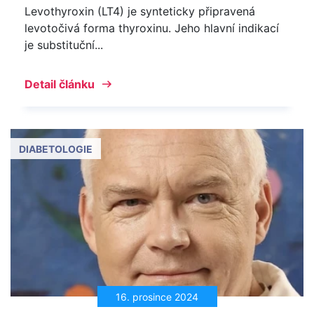
Levothyroxin (LT4) je synteticky připravená
levotočivá forma thyroxinu. Jeho hlavní indikací
je substituční...
Detail článku
DIABETOLOGIE
16. prosince 2024