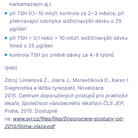
karbamazepin aj.)
při TSH 0,1−10 mIU/l: kontrola za 2−3 měsíce, při
přetrvávající odchylce snížit/navýšit dávku o 25
μg/den
při TSH < 0,1 nebo > 10 mIU/l: snížit/navýšit dávku
ihned o 25 μg/den
kontrola TSH po změně dávky za 4−8 týdnů
(pab)
Zdroj: Límanová Z., Jiskra J., Moravčíková D., Karen I.
Diagnostika a léčba tyreopatií. Novelizace
2015.
Centrum doporučených postupů pro praktické
lékaře,
Společnost všeobecného lékařství ČLS JEP
,
Praha, 2015. Dostupné
na:
www.svl.cz/files/files/Doporucene-postupy-od-
2013/Stitna-zlaza.pdf