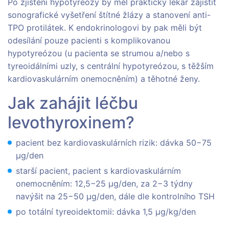
Po zjištění hypotyreózy by měl praktický lékař zajistit
sonografické vyšetření štítné žlázy a stanovení anti-
TPO protilátek. K endokrinologovi by pak měli být
odesílání pouze pacienti s komplikovanou
hypotyreózou (u pacienta se strumou a/nebo s
tyreoidálními uzly, s centrální hypotyreózou, s těžším
kardiovaskulárním onemocněním) a těhotné ženy.
Jak zahájit léčbu
levothyroxinem?
pacient bez kardiovaskulárních rizik: dávka 50−75
μg/den
starší pacient, pacient s kardiovaskulárním
onemocněním: 12,5−25 μg/den, za 2−3 týdny
navýšit na 25−50 μg/den, dále dle kontrolního TSH
po totální tyreoidektomii: dávka 1,5 μg/kg/den