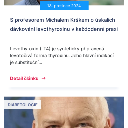
18. prosince 2024
S profesorem Michalem Krškem o úskalích
dávkování levothyroxinu v každodenní praxi
Levothyroxin (LT4) je synteticky připravená
levotočivá forma thyroxinu. Jeho hlavní indikací
je substituční...
Detail článku
DIABETOLOGIE