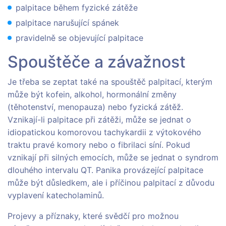
palpitace během fyzické zátěže
palpitace narušující spánek
pravidelně se objevující palpitace
Spouštěče a závažnost
Je třeba se zeptat také na spouštěč palpitací, kterým
může být kofein, alkohol, hormonální změny
(těhotenství, menopauza) nebo fyzická zátěž.
Vznikají-li palpitace při zátěži, může se jednat o
idiopatickou komorovou tachykardii z výtokového
traktu pravé komory nebo o fibrilaci síní. Pokud
vznikají při silných emocích, může se jednat o syndrom
dlouhého intervalu QT. Panika provázející palpitace
může být důsledkem, ale i příčinou palpitací z důvodu
vyplavení katecholaminů.
Projevy a příznaky, které svědčí pro možnou