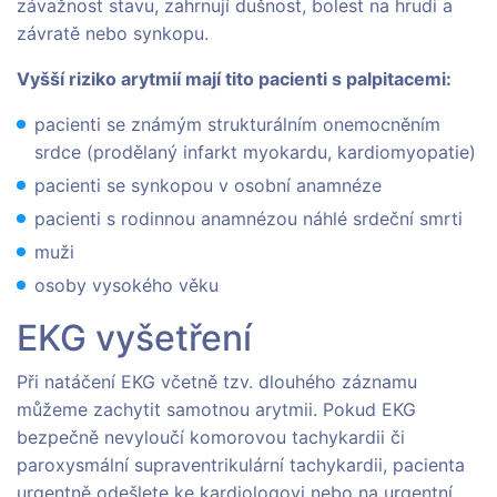
závažnost stavu, zahrnují dušnost, bolest na hrudi a
závratě nebo synkopu.
Vyšší riziko arytmií mají tito pacienti s palpitacemi:
pacienti se známým strukturálním onemocněním
srdce (prodělaný infarkt myokardu, kardiomyopatie)
pacienti se synkopou v osobní anamnéze
pacienti s rodinnou anamnézou náhlé srdeční smrti
muži
osoby vysokého věku
EKG vyšetření
Při natáčení EKG včetně tzv. dlouhého záznamu
můžeme zachytit samotnou arytmii. Pokud EKG
bezpečně nevyloučí komorovou tachykardii či
paroxysmální supraventrikulární tachykardii, pacienta
urgentně odešlete ke kardiologovi nebo na urgentní