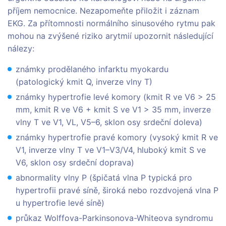
příjem nemocnice. Nezapomeňte přiložit i záznam
EKG. Za přítomnosti normálního sinusového rytmu pak
mohou na zvýšené riziko arytmií upozornit následující
nálezy:
známky prodělaného infarktu myokardu
(patologický kmit Q, inverze vlny T)
známky hypertrofie levé komory (kmit R ve V6 > 25
mm, kmit R ve V6 + kmit S ve V1 > 35 mm, inverze
vlny T ve V1, VL, V5–6, sklon osy srdeční doleva)
známky hypertrofie pravé komory (vysoký kmit R ve
V1, inverze vlny T ve V1–V3/V4, hluboký kmit S ve
V6, sklon osy srdeční doprava)
abnormality vlny P (špičatá vlna P typická pro
hypertrofii pravé síně, široká nebo rozdvojená vlna P
u hypertrofie levé síně)
průkaz Wolffova-Parkinsonova-Whiteova syndromu