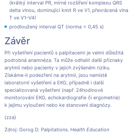
(krátký interval PR, mírné rozšíření komplexu QRS
delta vlnou, dominující kmit R ve V1, převrácená vlna
T ve V1–V4)
prodloužený interval QT (norma < 0,45 s)
Závěr
Při vyšetření pacientů s palpitacemi je velmi důležitá
podrobná anamnéza. Ta může odhalit další příznaky
arytmií nebo pacienty v jejich zvýšeném riziku.
Získáme-li podezření na arytmii, jsou namístě
laboratorní vyšetření a EKG, případně i další
specializovaná vyšetření (např. 24hodinové
monitorování EKG, echokardiografie či ergometrie)
k jejímu vyloučení nebo ke stanovení diagnózy.
(zza)
Zdroj: Gorog D. Palpitations.
Health Education