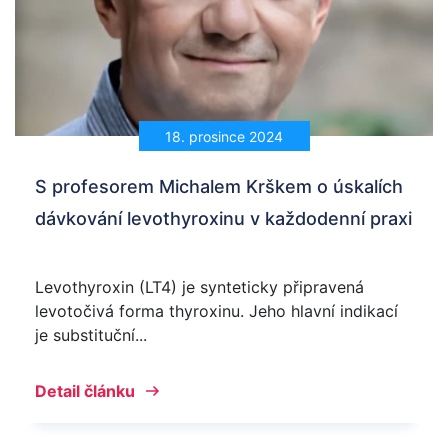
18. prosince 2024
S profesorem Michalem Krškem o úskalích
dávkování levothyroxinu v každodenní praxi
Levothyroxin (LT4) je synteticky připravená
levotočivá forma thyroxinu. Jeho hlavní indikací
je substituční...
Detail článku