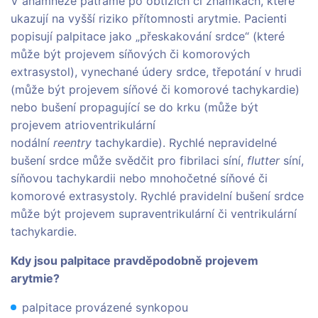
V anamnéze pátráme po obtížích či známkách, které
ukazují na vyšší riziko přítomnosti arytmie. Pacienti
popisují palpitace jako „přeskakování srdce“ (které
může být projevem síňových či komorových
extrasystol), vynechané údery srdce, třepotání v hrudi
(může být projevem síňové či komorové tachykardie)
nebo bušení propagující se do krku (může být
projevem atrioventrikulární
nodální
reentry
tachykardie). Rychlé nepravidelné
bušení srdce může svědčit pro fibrilaci síní,
flutter
síní,
síňovou tachykardii nebo mnohočetné síňové či
komorové extrasystoly. Rychlé pravidelní bušení srdce
může být projevem supraventrikulární či ventrikulární
tachykardie.
Kdy jsou palpitace pravděpodobně projevem
arytmie?
palpitace provázené synkopou