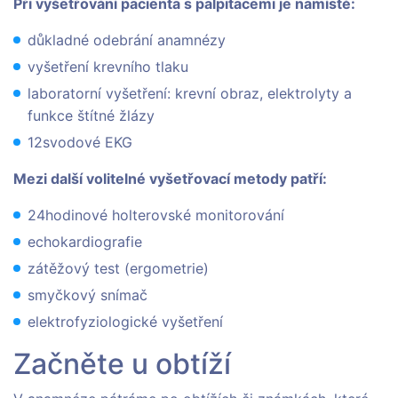
Při vyšetřování pacienta s palpitacemi je namístě:
důkladné odebrání anamnézy
vyšetření krevního tlaku
laboratorní vyšetření: krevní obraz, elektrolyty a
funkce štítné žlázy
12svodové EKG
Mezi další volitelné vyšetřovací metody patří:
24hodinové holterovské monitorování
echokardiografie
zátěžový test (ergometrie)
smyčkový snímač
elektrofyziologické vyšetření
Začněte u obtíží