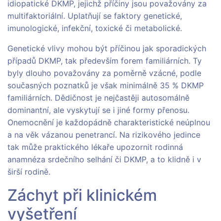
idiopatické DKMP, jejichž příčiny jsou považovány za
multifaktoriální. Uplatňují se faktory genetické,
imunologické, infekční, toxické či metabolické.
Genetické vlivy mohou být příčinou jak sporadických
případů DKMP, tak především forem familiárních. Ty
byly dlouho považovány za poměrně vzácné, podle
současných poznatků je však minimálně 35 % DKMP
familiárních. Dědičnost je nejčastěji autosomálně
dominantní, ale vyskytují se i jiné formy přenosu.
Onemocnění je každopádně charakteristické neúplnou
a na věk vázanou penetrancí. Na rizikového jedince
tak může praktického lékaře upozornit rodinná
anamnéza srdečního selhání či DKMP, a to klidně i v
širší rodině.
Záchyt při klinickém
vyšetření