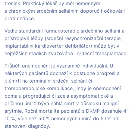
trénink. Praktický lékař by měl nemocným
s chronickým srdečním selháním doporučit očkování
proti chřipce.
Vedle standardní farmakoterapie srdečního selhání a
přístrojové léčby (srdeční resynchronizační terapie,
implantabilní kardioverter-defibrilátor) může být v
nejtěžších stadiích zvažována i srdeční transplantace.
Průběh onemocnění je významně individuální. U
některých pacientů dochází k postupné progresi a
k úmrtí na terminální srdeční selhání či
tromboembolické komplikace, jindy je onemocnění
pomalu progredující či zcela asymptomatické a
příčinou úmrtí bývá náhlá smrt v důsledku maligní
arytmie. Roční mortalita pacientů s DKMP dosahuje 4–
10 %, více než 50 % nemocných umírá do 5 let od
stanovení diagnózy.