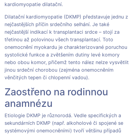
kardiomyopatie dilatační.
Dilatační kardiomyopatie (DKMP) představuje jednu z
nejčastějších příčin srdečního selhání. Je také
nejčastější indikací k transplantaci srdce – stojí za
třetinou až polovinou všech transplantací. Toto
onemocnění myokardu je charakterizované poruchou
systolické funkce a zvětšením dutiny levé komory
nebo obou komor, přičemž tento nález nelze vysvětlit
jinou srdeční chorobou (zejména onemocněním
věnčitých tepen či chlopenní vadou).
Zaostřeno na rodinnou
anamnézu
Etiologie DKMP je různorodá. Vedle specifických a
sekundárních DKMP (např. alkoholové či spojené se
systémovými onemocněními) tvoří většinu případů