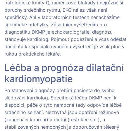
patologické kmity Q, raménkové blokády i nejrůznější
poruchy srdečního rytmu, EKG nález však není
specifický. Ani v laboratorních testech nenacházíme
specifické odchylky. Zásadním vyšetřením pro
diagnostiku DKMP je echokardiografie, diagnózu
stanovuje kardiolog. Pojmout podezření a včas odeslat
pacienta ke specializovanému vyšetření je však plně v
rukou praktického lékaře.
Léčba a prognóza dilatační
kardiomyopatie
Po stanovení diagnózy přebírá pacienta do svého
sledování kardiolog. Specifická léčba DKMP není k
dispozici, péče o tyto nemocné tedy odpovídá léčbě
srdečního selhání. Nezbytná jsou opatření režimová
(zanechání kouření) a dietní (restrikce soli), u
stabilizovaných nemocných je doporučován tělesný