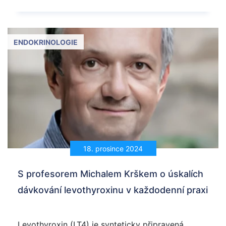
ENDOKRINOLOGIE
18. prosince 2024
S profesorem Michalem Krškem o úskalích
dávkování levothyroxinu v každodenní praxi
Levothyroxin (LT4) je synteticky připravená