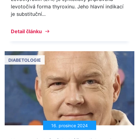
levotočivá forma thyroxinu. Jeho hlavní indikací
je substituční...
Detail článku
DIABETOLOGIE
16. prosince 2024