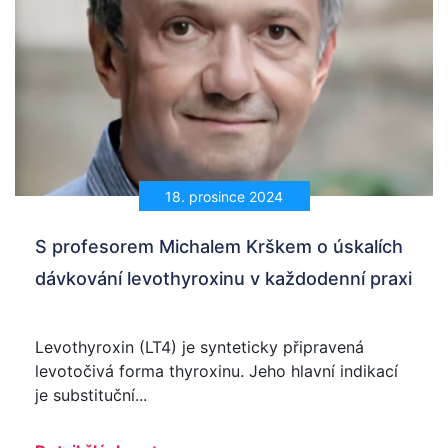
18. prosince 2024
S profesorem Michalem Krškem o úskalích
dávkování levothyroxinu v každodenní praxi
Levothyroxin (LT4) je synteticky připravená
levotočivá forma thyroxinu. Jeho hlavní indikací
je substituční...