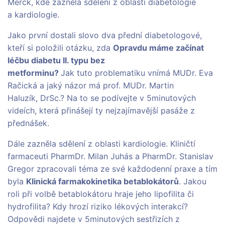
Merck, kde zazněla sdělení z oblasti diabetologie
a kardiologie.
Jako první dostali slovo dva přední diabetologové,
kteří si položili otázku, zda
Opravdu máme začínat
léčbu diabetu II. typu bez
metforminu?
Jak tuto problematiku vnímá MUDr. Eva
Račická a jaký názor má prof. MUDr. Martin
Haluzík, DrSc.? Na to se podívejte v 5minutových
videích, která přinášejí ty nejzajímavější pasáže z
přednášek.
Dále zazněla sdělení z oblasti kardiologie. Kliničtí
farmaceuti PharmDr. Milan Juhás a PharmDr. Stanislav
Gregor zpracovali téma ze své každodenní praxe a tím
byla
Klinická farmakokinetika betablokátorů
. Jakou
roli při volbě betablokátoru hraje jeho lipofilita či
hydrofilita? Kdy hrozí riziko lékových interakcí?
Odpovědi najdete v 5minutových sestřizích z