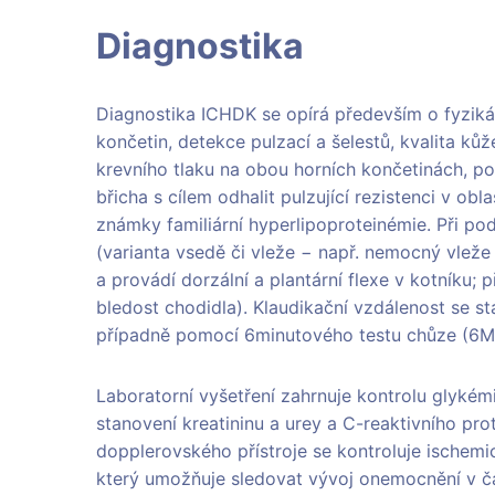
Diagnostika
Diagnostika ICHDK se opírá především o fyzikál
končetin, detekce pulzací a šelestů, kvalita ků
krevního tlaku na obou horních končetinách, po
břicha s cílem odhalit pulzující rezistenci v obla
známky familiární hyperlipoproteinémie. Při po
(varianta vsedě či vleže − např. nemocný vlež
a provádí dorzální a plantární flexe v kotníku; 
bledost chodidla). Klaudikační vzdálenost se 
případně pomocí 6minutového testu chůze (6
Laboratorní vyšetření zahrnuje kontrolu glykém
stanovení kreatininu a urey a C-reaktivního pr
dopplerovského přístroje se kontroluje ischemic
který umožňuje sledovat vývoj onemocnění v ča