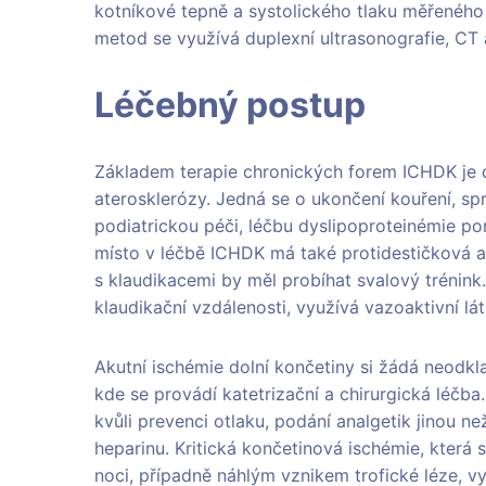
kotníkové tepně a systolického tlaku měřeného
metod se využívá duplexní ultrasonografie, CT 
Léčebný postup
Základem terapie chronických forem ICHDK je d
aterosklerózy. Jedná se o ukončení kouření, sp
podiatrickou péči, léčbu dyslipoproteinémie po
místo v léčbě ICHDK má také protidestičková a
s klaudikacemi by měl probíhat svalový trénink
klaudikační vzdálenosti, využívá vazoaktivní látk
Akutní ischémie dolní končetiny si žádá neodkl
kde se provádí katetrizační a chirurgická léčba
kvůli prevenci otlaku, podání analgetik jinou ne
heparinu. Kritická končetinová ischémie, která s
noci, případně náhlým vznikem trofické léze, v