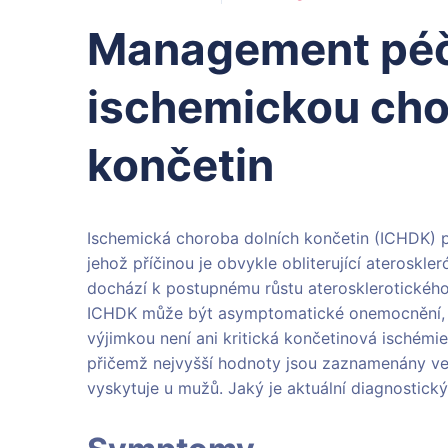
Management péče
ischemickou cho
končetin
Ischemická choroba dolních končetin (ICHDK) p
jehož příčinou je obvykle obliterující ateroskl
dochází k postupnému růstu aterosklerotického 
ICHDK může být asymptomatické onemocnění, t
výjimkou není ani kritická končetinová ischémi
přičemž nejvyšší hodnoty jsou zaznamenány ve 
vyskytuje u mužů. Jaký je aktuální diagnostick