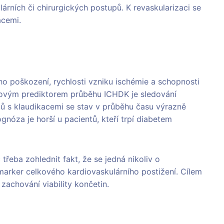
árních či chirurgických postupů. K revaskularizaci se
acemi.
o poškození, rychlosti vzniku ischémie a schopnosti
čovým prediktorem průběhu ICHDK je sledování
ntů s klaudikacemi se stav v průběhu času výrazně
nóza je horší u pacientů, kteří trpí diabetem
třeba zohlednit fakt, že se jedná nikoliv o
marker celkového kardiovaskulárního postižení. Cílem
zachování viability končetin.