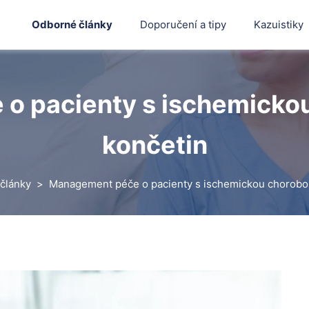
Odborné články
Doporučení a tipy
Kazuistiky
o pacienty s ischemickou
končetin
články
Management péče o pacienty s ischemickou chorobou