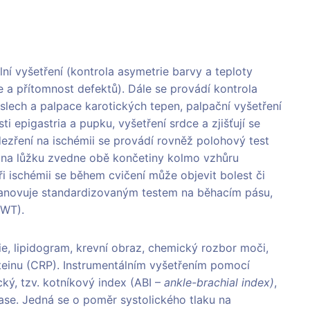
ní vyšetření (kontrola asymetrie barvy a teploty
že a přítomnost defektů). Dále se provádí kontrola
slech a palpace karotických tepen, palpační vyšetření
sti epigastria a pupku, vyšetření srdce a zjišťují se
dezření na ischémii se provádí rovněž polohový test
e na lůžku zvedne obě končetiny kolmo vzhůru
při ischémii se během cvičení může objevit bolest či
stanovuje standardizovaným testem na běhacím pásu,
MWT).
ie, lipidogram, krevní obraz, chemický rozbor moči,
oteinu (CRP). Instrumentálním vyšetřením pomocí
ký, tzv. kotníkový index (ABI –
ankle-brachial index)
,
se. Jedná se o poměr systolického tlaku na