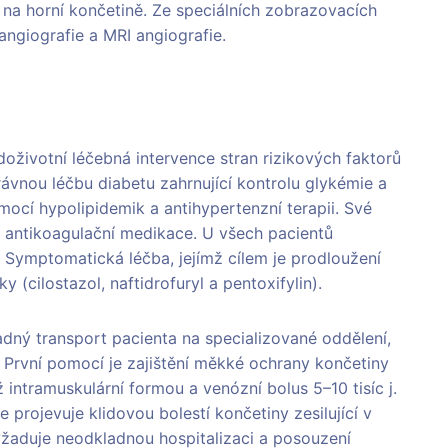
 na horní končetině. Ze speciálních zobrazovacích
angiografie a MRI angiografie.
oživotní léčebná intervence stran rizikových faktorů
rávnou léčbu diabetu zahrnující kontrolu glykémie a
mocí hypolipidemik a antihypertenzní terapii. Své
 antikoagulační medikace. U všech pacientů
. Symptomatická léčba, jejímž cílem je prodloužení
y (cilostazol, naftidrofuryl a pentoxifylin).
adný transport pacienta na specializované oddělení,
. První pomocí je zajištění měkké ochrany končetiny
ž intramuskulární formou a venózní bolus 5–10 tisíc j.
e projevuje klidovou bolestí končetiny zesilující v
yžaduje neodkladnou hospitalizaci a posouzení