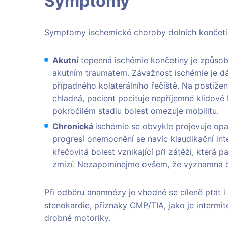
Symptomy
Symptomy ischemické choroby dolních končetin 
Akutní
tepenná ischémie končetiny je způso
akutním traumatem. Závažnost ischémie je dá
případného kolaterálního řečiště. Na postižen
chladná, pacient pociťuje nepříjemné klidové 
pokročilém stadiu bolest omezuje mobilitu.
Chronická
ischémie se obvykle projevuje opa
progresí onemocnění se navíc klaudikační inter
křečovitá bolest vznikající při zátěži, která 
zmizí. Nezapomínejme ovšem, že významná č
Při odběru anamnézy je vhodné se cíleně ptát i
stenokardie, příznaky CMP/TIA, jako je intermi
drobné motoriky.