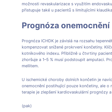
možnosti revaskularizace s využitím endovaskul
přistupuje také u pacientů s limitujícími klaudik
Prognóza onemocnění
Prognóza ICHDK je závislá na rozsahu tepennéh
kompenzovat snížené prokrvení končetiny. Klí
kotníkového indexu. Přibližně u čtvrtiny pacie
zhoršuje a 1–5 % musí podstoupit amputaci. Prog
mellitem.
U ischemické choroby dolních končetin je navíc 
onemocnění postihující pouze končetiny, ale o 
terapie je zlepšení kardiovaskulární prognózy a 
(pak)