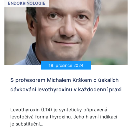
ENDOKRINOLOGIE
18. prosince 2024
S profesorem Michalem Krškem o úskalích
dávkování levothyroxinu v každodenní praxi
Levothyroxin (LT4) je synteticky připravená
levotočivá forma thyroxinu. Jeho hlavní indikací
je substituční...