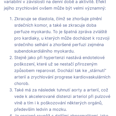
variabilní v závislosti na denní době a aktivitě. Efekt
jejího zrychlování ovšem může být velmi významný:
Zkracuje se diastola, čímž se zhoršuje plnění
srdečních komor, a také se zkracuje doba
perfuze myokardu. To je špatná zpráva zvláště
pro kardiaky, u kterých může docházet k rozvoji
srdečního selhání a zhoršené perfuzi zejména
subendokardiálního myokardu.
Stejně jako při hypertenzi nastává endotelové
poškození, které už se nestačí přirozeným
způsobem reparovat. Dochází tak ke „stárnutí“
arterií a zrychlování progrese kardiovaskulárních
chorob.
Také má za následek tuhnutí aorty a arterií, což
vede k akcelerované distenzi arteriol při pulzové
vlně a tím i k poškozování některých orgánů,
především ledvin a mozku.
Je spojené rovněž s dalšími abnormalitami, jako