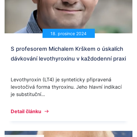
18. prosince 2024
S profesorem Michalem Krškem o úskalích
dávkování levothyroxinu v každodenní praxi
Levothyroxin (LT4) je synteticky připravená
levotočivá forma thyroxinu. Jeho hlavní indikací
je substituční...
Detail článku