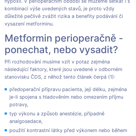
hypoxií. V perioperačním období se můžeme setkat i s
kombinací výše uvedených stavů, je proto vždy
důležité pečlivě zvážit rizika a benefity podávání či
vysazení metforminu.
Metformin perioperačně -
ponechat, nebo vysadit?
Při rozhodování musíme vzít v potaz zejména
následující faktory, které jsou uvedené v odborném
stanovisku ČDS, z něhož tento článek čerpá (1):
předoperační přípravu pacienta, její délku, zejména
je-li spojena s hladověním nebo omezením příjmu
potravy,
typ výkonu a způsob anestézie, případně
analgosedace,
použití kontrastní látky před výkonem nebo během