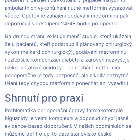
podávat v běžném dávkování. V případě malých či
ambulantních výkonů není nutné metformin vysazovat
vůbec. Opětovné zahájení podávání metforminu pak
doporučují s odstupem 24-48 hodin po operaci.
Na druhou stranu existuje menší studie, která ukázala,
že u pacientů, kteří podstoupili plánovaný chirurgický
výkon (ne kardiochirurgický), podávání metforminu
nezlepšuje kompenzaci diabetu a zároveň nezvyšuje
riziko laktátové acidózy − ponechání metforminu
perioperačně je tedy bezpečné, ale nikoliv nezbytné.
(Není tedy chybou metformin ponechat ani vysadit.)
Shrnutí pro praxi
Problematika perioperační úpravy farmakoterapie
biguanidy je velmi komplexní a doposud chybí jasné
evidence-based doporučení. V našich podmínkách se
můžeme opřít o up-to date stanovisko české