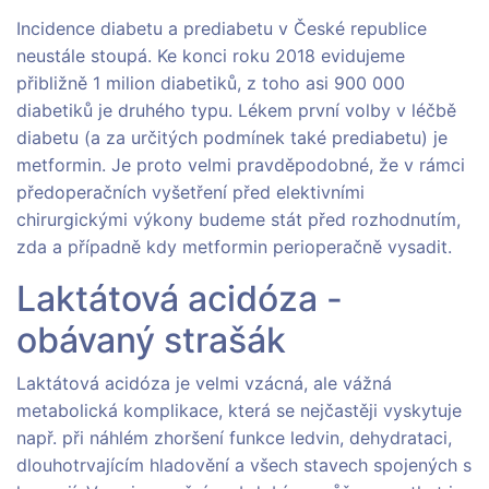
Incidence diabetu a prediabetu v České republice
neustále stoupá. Ke konci roku 2018 evidujeme
přibližně 1 milion diabetiků, z toho asi 900 000
diabetiků je druhého typu. Lékem první volby v léčbě
diabetu (a za určitých podmínek také prediabetu) je
metformin. Je proto velmi pravděpodobné, že v rámci
předoperačních vyšetření před elektivními
chirurgickými výkony budeme stát před rozhodnutím,
zda a případně kdy metformin perioperačně vysadit.
Laktátová acidóza -
obávaný strašák
Laktátová acidóza je velmi vzácná, ale vážná
metabolická komplikace, která se nejčastěji vyskytuje
např. při náhlém zhoršení funkce ledvin, dehydrataci,
dlouhotrvajícím hladovění a všech stavech spojených s