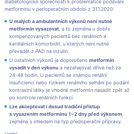
diabetologické společnosti k problematice podávání
metforminu v perioperačním období z 31.1.2020:
U malých a ambulantních výkonů není nutné
metformin vysazovat
, a to zejména u dobře
kompenzovaných pacientů bez renálních a
kardiálních komorbidit, u kterých není nutné
převádět z PAD na inzulin.
U ostatních výkonů je doporučeno
metformin
vysadit v den výkonu
a nezahajovat dříve než za
24-48 hodin. U pacientů se známou renální
insuficiencí nebo rizikem renálního selhání po podání
kontrastní látky je vhodné metformin nasadit zpět až
po kontrole renálních funkcí.
Lze akceptovat i dosud tradiční přístup
s vysazením metforminu 1−2 dny před výkonem
,
zejména s ohledem na typ předoperační přípravy.
(zem)