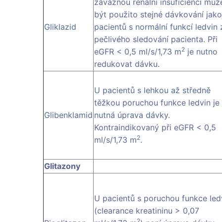
závažnou renální insuficiencí můž
být použito stejné dávkování jako
Gliklazid
pacientů s normální funkcí ledvin 
pečlivého sledování pacienta. Při
2
eGFR < 0,5 ml/s/1,73 m
je nutno
redukovat dávku.
U pacientů s lehkou až středně
těžkou poruchou funkce ledvin je
Glibenklamid
nutná úprava dávky.
Kontraindikovaný při eGFR < 0,5
2
ml/s/1,73 m
.
Glitazony
U pacientů s poruchou funkce led
(clearance kreatininu > 0,07
2