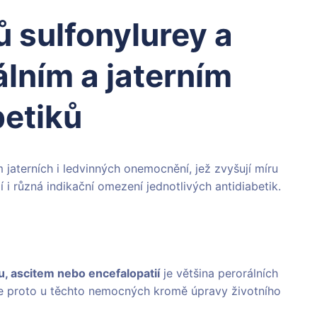
 sulfonylurey a
álním a jaterním
etiků
 jaterních i ledvinných onemocnění, jež zvyšují míru
í i různá indikační omezení jednotlivých antidiabetik.
, ascitem nebo encefalopatií
je většina perorálních
 je proto u těchto nemocných kromě úpravy životního