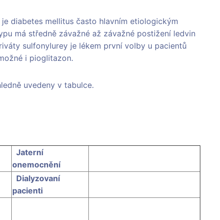
je diabetes mellitus často hlavním etiologickým
typu má středně závažné až závažné postižení ledvin
riváty sulfonylurey je lékem první volby u pacientů
ožné i pioglitazon.
hledně uvedeny v tabulce.
Jaterní
onemocnění
Dialyzovaní
pacienti