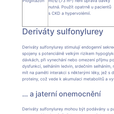
Pioglitazon
ml/s/1,73 m
) není úprava dávky
nutná. Použít opatrně u pacientů
s CKD a hypervolémií.
Deriváty sulfonylurey
Deriváty sulfonylurey stimulují endogenní sekre
spojeny s potenciálně velkým rizikem hypoglyk
dávkách, při vynechání nebo omezení příjmu pot
dysfunkcí, selháním ledvin, srdečním selháním, 
mít na paměti interakci s některými léky, jež s 
proteiny, což vede k akumulaci metabolitů a vy
… a jaterní onemocnění
Deriváty sulfonylurey mohou být podávány u pa