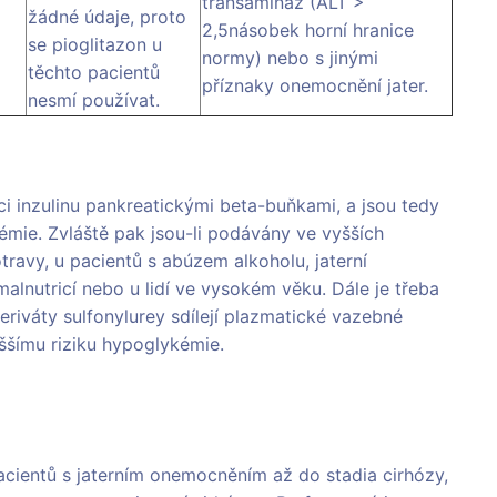
transamináz (ALT >
žádné údaje, proto
2,5násobek horní hranice
se pioglitazon u
normy) nebo s jinými
těchto pacientů
příznaky onemocnění jater.
nesmí používat.
ci inzulinu pankreatickými beta-buňkami, a jsou tedy
émie. Zvláště pak jsou-li podávány ve vyšších
ravy, u pacientů s abúzem alkoholu, jaterní
malnutricí nebo u lidí ve vysokém věku. Dále je třeba
deriváty sulfonylurey sdílejí plazmatické vazebné
ššímu riziku hypoglykémie.
cientů s jaterním onemocněním až do stadia cirhózy,