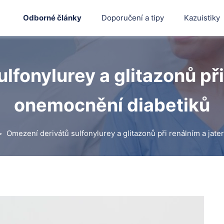
Odborné články
Doporučení a tipy
Kazuistiky
lfonylurey a glitazonů při
onemocnění diabetiků
Omezení derivátů sulfonylurey a glitazonů při renálním a jat