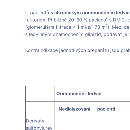
U pacientů
s chronickým onemocněním ledvin
faktorem. Přibližně 20–30 % pacientů s DM 2. 
2
(glomerulární filtrace < 1 ml/s/1,73 m
). Mezi de
s ledvinným onemocněním glipizid, podávat je m
Kontraindikace jednotlivých preparátů jsou pře
Onemocnění ledvin
Nedialyzovaní pacienti
Deriváty
sulfonylurey