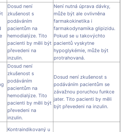
Dosud není
Není nutná úprava dávky,
ýt
zkušenost s
může být ale ovlivněna
podáváním
farmakokinetika i
d
pacientům na
farmakodynamika glipizidu.
e
hemodialýze. Tito
Pokud se u takovýchto
pacienti by měli být
pacientů vyskytne
převedeni na
hypoglykémie, může být
inzulin.
protrahovaná.
Dosud není
zkušenost s
Dosud není zkušenost s
podáváním
mg
podáváním pacientům se
pacientům na
závažnou poruchou funkce
hemodialýze. Tito
jater. Tito pacienti by měli
pacienti by měli být
být převedeni na inzulin.
převedeni na
inzulin.
Kontraindikovaný u