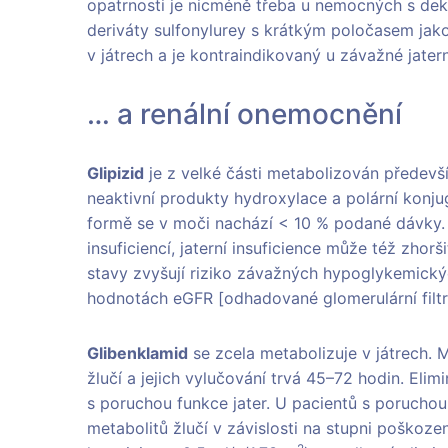
opatrnosti je nicméně třeba u nemocných s dek
deriváty sulfonylurey s krátkým poločasem jako 
v játrech a je kontraindikovaný u závažné jater
… a renální onemocnění
Glipizid
je z velké části metabolizován předevší
neaktivní produkty hydroxylace a polární konj
formě se v moči nachází < 10 % podané dávky. Vy
insuficiencí, jaterní insuficience může též zho
stavy zvyšují riziko závažných hypoglykemický
hodnotách eGFR [odhadované glomerulární filtr
Glibenklamid
se zcela metabolizuje v játrech. M
žlučí a jejich vylučování trvá 45–72 hodin. Eli
s poruchou funkce jater. U pacientů s porucho
metabolitů žlučí v závislosti na stupni poškozen