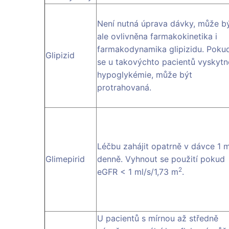
Není nutná úprava dávky, může b
ale ovlivněna farmakokinetika i
farmakodynamika glipizidu. Poku
Glipizid
se u takovýchto pacientů vyskytn
hypoglykémie, může být
protrahovaná.
Léčbu zahájit opatrně v dávce 1 
Glimepirid
denně. Vyhnout se použití pokud
2
eGFR < 1 ml/s/1,73 m
.
U pacientů s mírnou až středně