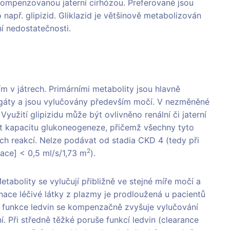
ompenzovanou jaterní cirhózou. Preferované jsou
např. glipizid. Gliklazid je většinově metabolizován
ní nedostatečnosti.
m v játrech. Primárními metabolity jsou hlavně
ugáty a jsou vylučovány především močí. V nezměněné
užití glipizidu může být ovlivněno renální či jaterní
ršit kapacitu glukoneogeneze, přičemž všechny tyto
ch reakcí. Nelze podávat od stadia CKD 4 (tedy při
2
ace] < 0,5 ml/s/1,73 m
).
etabolity se vylučují přibližně ve stejné míře močí a
minace léčivé látky z plazmy je prodloužená u pacientů
u funkce ledvin se kompenzačně zvyšuje vylučování
í. Při středně těžké poruše funkcí ledvin (clearance