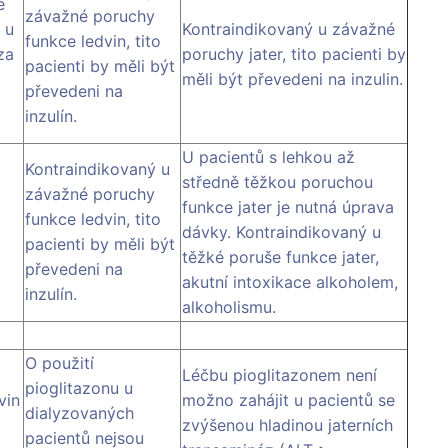
e
závažné poruchy
 u
Kontraindikovaný u závažné
funkce ledvin, tito
za
poruchy jater, tito pacienti by
pacienti by měli být
měli být převedeni na inzulin.
převedeni na
inzulín.
U pacientů s lehkou až
Kontraindikovaný u
středně těžkou poruchou
závažné poruchy
funkce jater je nutná úprava
funkce ledvin, tito
dávky. Kontraindikovaný u
pacienti by měli být
těžké poruše funkce jater,
převedeni na
akutní intoxikace alkoholem,
inzulín.
alkoholismu.
O použití
Léčbu pioglitazonem není
pioglitazonu u
vin
možno zahájit u pacientů se
dialyzovaných
zvýšenou hladinou jaterních
pacientů nejsou