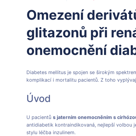
Omezení derivátů
glitazonů při ren
onemocnění diab
Diabetes mellitus je spojen se širokým spektrem
komplikací i mortalitu pacientů. Z toho vyplývaj
Úvod
U pacientů
s jaterním onemocněním s cirhózou
antidiabetik kontraindikovaná, nejlepší volbou
stylu léčba inzulinem.