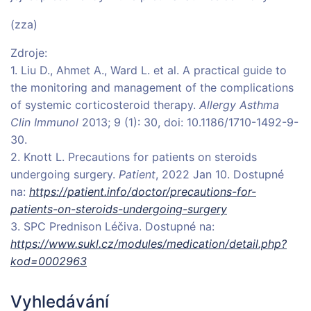
(zza)
Zdroje:
1. Liu D., Ahmet A., Ward L. et al. A practical guide to
the monitoring and management of the complications
of systemic corticosteroid therapy.
Allergy Asthma
Clin Immunol
2013; 9 (1): 30, doi: 10.1186/1710-1492-9-
30.
2. Knott L. Precautions for patients on steroids
undergoing surgery.
Patient
, 2022 Jan 10. Dostupné
na:
https://patient.info/doctor/precautions-for-
patients-on-steroids-undergoing-surgery
3. SPC Prednison Léčiva. Dostupné na:
https://www.sukl.cz/modules/medication/detail.php?
kod=0002963
Vyhledávání