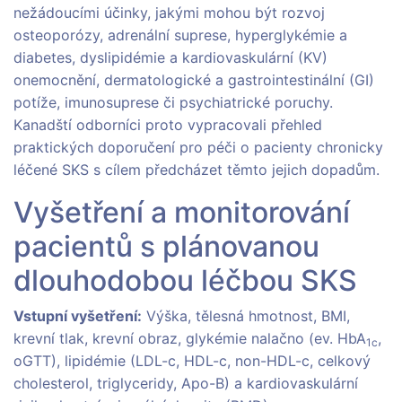
nežádoucími účinky, jakými mohou být rozvoj
osteoporózy, adrenální suprese, hyperglykémie a
diabetes, dyslipidémie a kardiovaskulární (KV)
onemocnění, dermatologické a gastrointestinální (GI)
potíže, imunosuprese či psychiatrické poruchy.
Kanadští odborníci proto vypracovali přehled
praktických doporučení pro péči o pacienty chronicky
léčené SKS s cílem předcházet těmto jejich dopadům.
Vyšetření a monitorování
pacientů s plánovanou
dlouhodobou léčbou SKS
Vstupní vyšetření:
Výška, tělesná hmotnost, BMI,
krevní tlak, krevní obraz, glykémie nalačno (ev. HbA
,
1c
oGTT), lipidémie (LDL-c, HDL-c, non-HDL-c, celkový
cholesterol, triglyceridy, Apo-B) a kardiovaskulární