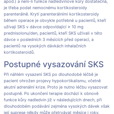
apod.) a není-li funkce nadledvinové kůry dostatečná,
je třeba podat nemocnému kortikosteroidy
parenterálně. Krytí parenterálními kortikosteroidy
během operace je obvykle potřebné u pacientů, kteří
užívají SKS v dávce odpovídající ≥ 10 mg
prednisolonu/den, pacientů, kteří SKS užívali v této
dávce v posledních 3 měsících před operací, a
pacientů na vysokých dávkách inhalačních
kortikosteroidů.
Postupné vysazování SKS
Při náhlém vysazení SKS po dlouhodobé léčbě je
pacient ohrožen projevy hypokortikalismu, včetně
akutní adrenální krize. Proto je nutno léčbu vysazovat
postupně. Po ukončení terapie dochází k obnově
funkce kůry nadledvin již v následujících dnech, při
dlouhodobém podávání zejména vysokých dávek však
její suprese někdy může přetrvávat měsíce i roky.