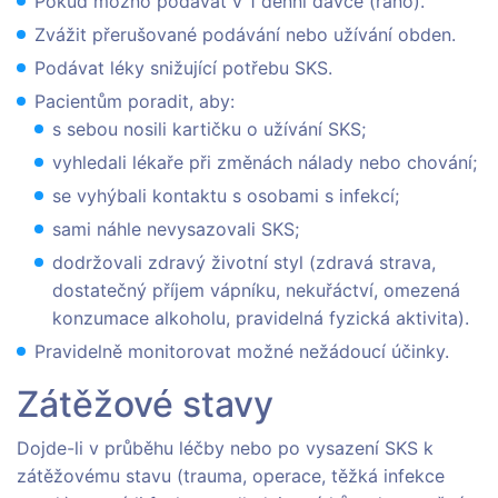
Pokud možno podávat v 1 denní dávce (ráno).
Zvážit přerušované podávání nebo užívání obden.
Podávat léky snižující potřebu SKS.
Pacientům poradit, aby:
s sebou nosili kartičku o užívání SKS;
vyhledali lékaře při změnách nálady nebo chování;
se vyhýbali kontaktu s osobami s infekcí;
sami náhle nevysazovali SKS;
dodržovali zdravý životní styl (zdravá strava,
dostatečný příjem vápníku, nekuřáctví, omezená
konzumace alkoholu, pravidelná fyzická aktivita).
Pravidelně monitorovat možné nežádoucí účinky.
Zátěžové stavy
Dojde-li v průběhu léčby nebo po vysazení SKS k
zátěžovému stavu (trauma, operace, těžká infekce