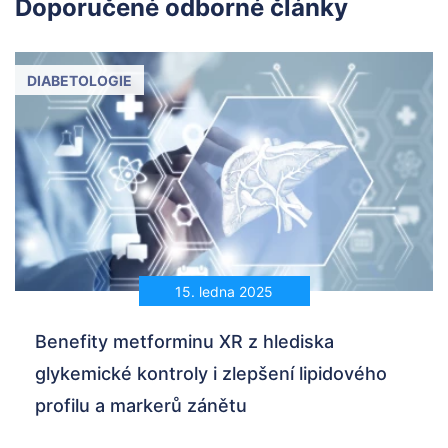
Doporučené odborné články
DIABETOLOGIE
15. ledna 2025
Benefity metforminu XR z hlediska
glykemické kontroly i zlepšení lipidového
profilu a markerů zánětu