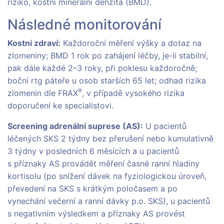
riziko, kostní minerální denzita (BMD).
Následné monitorování
Kostní zdraví:
Každoroční měření výšky a dotaz na
zlomeniny; BMD 1 rok po zahájení léčby, je-li stabilní,
pak dále každé 2–3 roky, při poklesu každoročně;
boční rtg páteře u osob starších 65 let; odhad rizika
®
zlomenin dle FRAX
, v případě vysokého rizika
doporučení ke specialistovi.
Screening adrenální suprese (AS):
U pacientů
léčených SKS 2 týdny bez přerušení nebo kumulativně
3 týdny v posledních 6 měsících a u pacientů
s příznaky AS provádět měření časné ranní hladiny
kortisolu (po snížení dávek na fyziologickou úroveň,
převedení na SKS s krátkým poločasem a po
vynechání večerní a ranní dávky p.o. SKS), u pacientů
s negativním výsledkem a příznaky AS provést