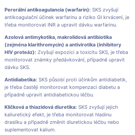
Perorální antikoagulancia (warfarin):
SKS zvyšují
antikoagulační účinek warfarinu a riziko GI krvácení, je
třeba monitorovat INR a upravit dávku warfarinu.
Azolová antimykotika, makrolidová antibiotika
(zejména klarithromycin) a antivirotika (inhibitory
HIV proteáz):
Zvyšují expozici a toxicitu SKS, je třeba
monitorovat známky předávkování, případně upravit
dávku SKS.
Antidiabetika:
SKS působí proti účinkům antidiabetik,
je třeba častěji monitorovat kompenzaci diabetu a
případně upravit antidiabetickou léčbu.
Kličková a thiazidová diuretika:
SKS zvyšují jejich
kaliuretický efekt, je třeba monitorovat hladinu
draslíku a případně změnit diuretickou léčbu nebo
suplementovat kalium.