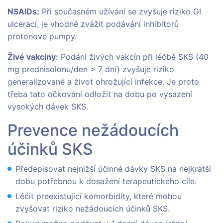
NSAIDs:
Při současném užívání se zvyšuje riziko GI
ulcerací, je vhodné zvážit podávání inhibitorů
protonové pumpy.
Živé vakcíny:
Podání živých vakcín při léčbě SKS (40
mg prednisolonu/den > 7 dní) zvyšuje riziko
generalizované a život ohrožující infekce. Je proto
třeba tato očkování odložit na dobu po vysazení
vysokých dávek SKS.
Prevence nežádoucích
účinků SKS
Předepisovat nejnižší účinné dávky SKS na nejkratší
dobu potřebnou k dosažení terapeutického cíle.
Léčit preexistující komorbidity, které mohou
zvyšovat riziko nežádoucích účinků SKS.