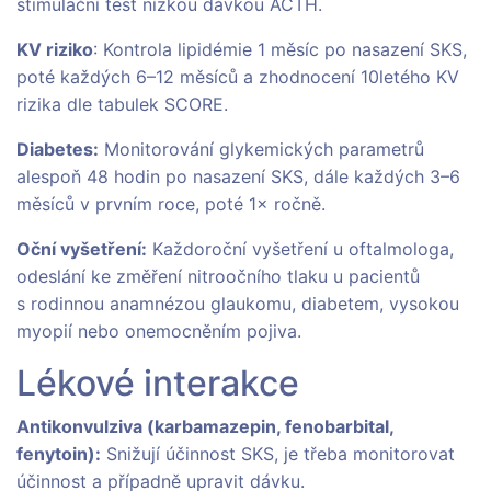
stimulační test nízkou dávkou ACTH.
KV riziko
: Kontrola lipidémie 1 měsíc po nasazení SKS,
poté každých 6–12 měsíců a zhodnocení 10letého KV
rizika dle tabulek SCORE.
Diabetes:
Monitorování glykemických parametrů
alespoň 48 hodin po nasazení SKS, dále každých 3–6
měsíců v prvním roce, poté 1× ročně.
Oční vyšetření:
Každoroční vyšetření u oftalmologa,
odeslání ke změření nitroočního tlaku u pacientů
s rodinnou anamnézou glaukomu, diabetem, vysokou
myopií nebo onemocněním pojiva.
Lékové interakce
Antikonvulziva (karbamazepin, fenobarbital,
fenytoin):
Snižují účinnost SKS, je třeba monitorovat
účinnost a případně upravit dávku.