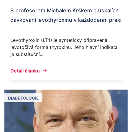
S profesorem Michalem Krškem o úskalích
dávkování levothyroxinu v každodenní praxi
Levothyroxin (LT4) je synteticky připravená
levotočivá forma thyroxinu. Jeho hlavní indikací
je substituční...
Detail článku
DIABETOLOGIE