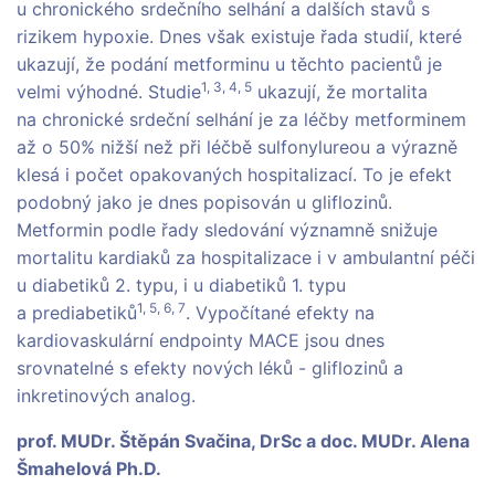
u chronického srdečního selhání a dalších stavů s
rizikem hypoxie. Dnes však existuje řada studií, které
ukazují, že podání metforminu u těchto pacientů je
1, 3, 4, 5
velmi výhodné. Studie
ukazují, že mortalita
na chronické srdeční selhání je za léčby metforminem
až o 50% nižší než při léčbě sulfonylureou a výrazně
klesá i počet opakovaných hospitalizací. To je efekt
podobný jako je dnes popisován u gliflozinů.
Metformin podle řady sledování významně snižuje
mortalitu kardiaků za hospitalizace i v ambulantní péči
u diabetiků 2. typu, i u diabetiků 1. typu
1, 5, 6, 7
a prediabetiků
. Vypočítané efekty na
kardiovaskulární endpointy MACE jsou dnes
srovnatelné s efekty nových léků - gliflozinů a
inkretinových analog.
prof. MUDr. Štěpán Svačina, DrSc a doc. MUDr. Alena
Šmahelová Ph.D.