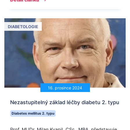
DIABETOLOGIE
16. prosince 2024
Nezastupitelný základ léčby diabetu 2. typu
Diabetes mellitus 2. typu
Prof. MUDr. Milan Kvapil, CSc., MBA, představuje