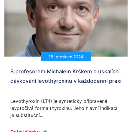
18. prosince 2024
S profesorem Michalem Krškem o úskalích
dávkování levothyroxinu v každodenní praxi
Levothyroxin (LT4) je synteticky připravená
levotočivá forma thyroxinu. Jeho hlavní indikací
je substituční...
Detail článku