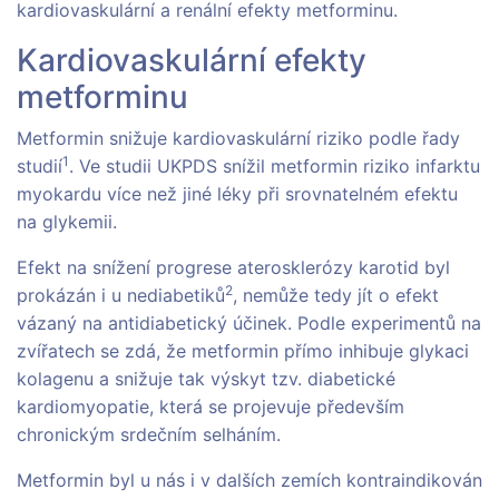
kardiovaskulární a renální efekty metforminu.
Kardiovaskulární efekty
metforminu
Metformin snižuje kardiovaskulární riziko podle řady
1
studií
. Ve studii UKPDS snížil metformin riziko infarktu
myokardu více než jiné léky při srovnatelném efektu
na glykemii.
Efekt na snížení progrese aterosklerózy karotid byl
2
prokázán i u nediabetiků
, nemůže tedy jít o efekt
vázaný na antidiabetický účinek. Podle experimentů na
zvířatech se zdá, že metformin přímo inhibuje glykaci
kolagenu a snižuje tak výskyt tzv. diabetické
kardiomyopatie, která se projevuje především
chronickým srdečním selháním.
Metformin byl u nás i v dalších zemích kontraindikován