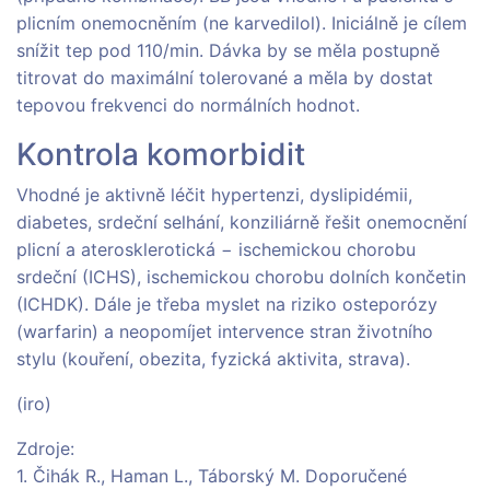
plicním onemocněním (ne karvedilol). Iniciálně je cílem
snížit tep pod 110/min. Dávka by se měla postupně
titrovat do maximální tolerované a měla by dostat
tepovou frekvenci do normálních hodnot.
Kontrola komorbidit
Vhodné je aktivně léčit hypertenzi, dyslipidémii,
diabetes, srdeční selhání, konziliárně řešit onemocnění
plicní a aterosklerotická − ischemickou chorobu
srdeční (ICHS), ischemickou chorobu dolních končetin
(ICHDK). Dále je třeba myslet na riziko osteporózy
(warfarin) a neopomíjet intervence stran životního
stylu (kouření, obezita, fyzická aktivita, strava).
(iro)
Zdroje:
1. Čihák R., Haman L., Táborský M. Doporučené