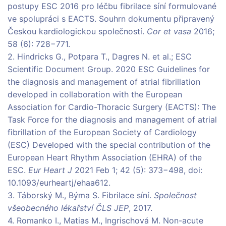
postupy ESC 2016 pro léčbu fibrilace síní formulované
ve spolupráci s EACTS. Souhrn dokumentu připravený
Českou kardiologickou společností.
Cor et vasa
2016;
58 (6): 728−771.
2. Hindricks G., Potpara T., Dagres N. et al.; ESC
Scientific Document Group. 2020 ESC Guidelines for
the diagnosis and management of atrial fibrillation
developed in collaboration with the European
Association for Cardio-Thoracic Surgery (EACTS): The
Task Force for the diagnosis and management of atrial
fibrillation of the European Society of Cardiology
(ESC) Developed with the special contribution of the
European Heart Rhythm Association (EHRA) of the
ESC.
Eur Heart J
2021 Feb 1; 42 (5): 373−498, doi:
10.1093/eurheartj/ehaa612.
3. Táborský M., Býma S. Fibrilace síní.
Společnost
všeobecného lékařství ČLS JEP
, 2017.
4. Romanko I., Matias M., Ingrischová M. Non-acute