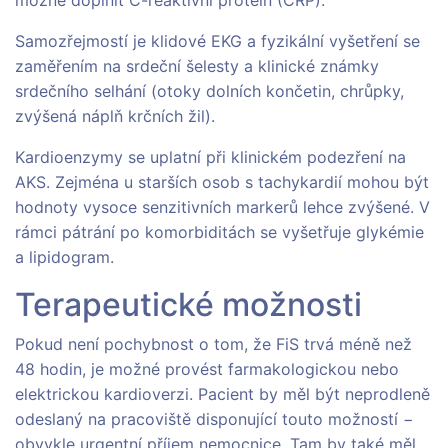
možné doplnit C-reaktivní protein (CRP).
Samozřejmostí je klidové EKG a fyzikální vyšetření se
zaměřením na srdeční šelesty a klinické známky
srdečního selhání (otoky dolních končetin, chrůpky,
zvýšená náplň krčních žil).
Kardioenzymy se uplatní při klinickém podezření na
AKS. Zejména u starších osob s tachykardií mohou být
hodnoty vysoce senzitivních markerů lehce zvýšené. V
rámci pátrání po komorbiditách se vyšetřuje glykémie
a lipidogram.
Terapeutické možnosti
Pokud není pochybnost o tom, že FiS trvá méně než
48 hodin, je možné provést farmakologickou nebo
elektrickou kardioverzi. Pacient by měl být neprodleně
odeslaný na pracoviště disponující touto možností −
obvykle urgentní příjem nemocnice. Tam by také měl