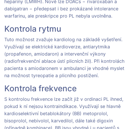
hepariny (LMWH). Nově lze DOACs − rivaroxaban a
dabigatran − předepsat i bez prokázané intolerance
warfarinu, ale preskripce pro PL nebyla uvolněna.
Kontrola rytmu
Tuto možnost zvažuje kardiolog na základě vyšetření.
Využívají se elektrické kardioverze, antiarytmika
(propafenon, amiodaron) a intervenční výkony
(radiofrekvenční ablace ústí plicních žil). Při kontrolách
pacienta s amiodaronem v ambulanci je vhodné myslet
na možnost tyreopatie a plicního postižení.
Kontrola frekvence
S kontrolou frekvence lze začít již v ordinaci PL ihned,
pokud k ní nejsou kontraindikace. Využívají se hlavně
kardioselektivní betablokátory (BB) metoprolol,
bisoprolol, nebivolol, karvedilol, dále také digoxin
(případně kombinace). BB jsou vhodné i u pacientů s