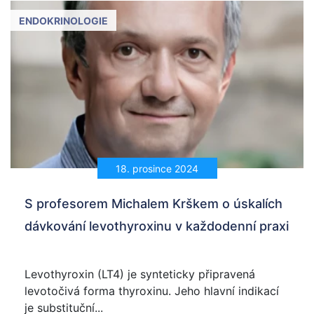
ENDOKRINOLOGIE
18. prosince 2024
S profesorem Michalem Krškem o úskalích
dávkování levothyroxinu v každodenní praxi
Levothyroxin (LT4) je synteticky připravená
levotočivá forma thyroxinu. Jeho hlavní indikací
je substituční...