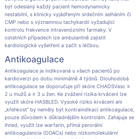
být odeslaný každý pacient hemodynamicky
nestabilní, s klinicky vyjádřeným srdečním selháním či
CMP nebo s významnou tachykardií vyžadující
kontrolu frekvence intravenózními farmaky. V
ostatních případech lze ambulantně zajistit
kardiologické vyšetření a začít s léčbou.
Antikoagulace
Antikoagulace je indikovaná u všech pacientů po
kardioverzi po dobu minimálně 4 týdnů. Dlouhodobá
antikoagulace se doporučuje při skóre CHADSVasc ≥
2 u mužů a ≥ 3 u žen. Ke zvážení rizika krvácení lze
využít skóre HASBLED. Vysoké riziko krvácení ani
„křehkost“ by neměly být kontraindikací antikoagulace,
pouze důvodem k důkladnějším kontrolám. Zahajuje se
ihned, využít lze warfarin, přímá perorální
antikoagulancia (DOACs) nebo nízkomolekulární