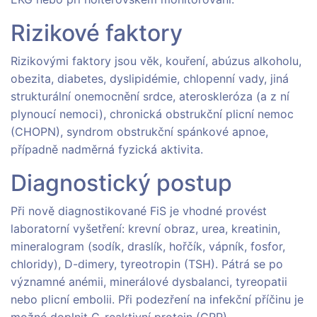
Rizikové faktory
Rizikovými faktory jsou věk, kouření, abúzus alkoholu,
obezita, diabetes, dyslipidémie, chlopenní vady, jiná
strukturální onemocnění srdce, ateroskleróza (a z ní
plynoucí nemoci), chronická obstrukční plicní nemoc
(CHOPN), syndrom obstrukční spánkové apnoe,
případně nadměrná fyzická aktivita.
Diagnostický postup
Při nově diagnostikované FiS je vhodné provést
laboratorní vyšetření: krevní obraz, urea, kreatinin,
mineralogram (sodík, draslík, hořčík, vápník, fosfor,
chloridy), D-dimery, tyreotropin (TSH). Pátrá se po
významné anémii, minerálové dysbalanci, tyreopatii
nebo plicní embolii. Při podezření na infekční příčinu je