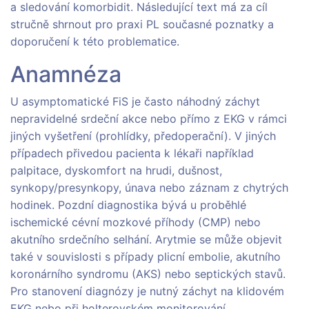
a sledování komorbidit. Následující text má za cíl
stručně shrnout pro praxi PL současné poznatky a
doporučení k této problematice.
Anamnéza
U asymptomatické FiS je často náhodný záchyt
nepravidelné srdeční akce nebo přímo z EKG v rámci
jiných vyšetření (prohlídky, předoperační). V jiných
případech přivedou pacienta k lékaři například
palpitace, dyskomfort na hrudi, dušnost,
synkopy/presynkopy, únava nebo záznam z chytrých
hodinek. Pozdní diagnostika bývá u proběhlé
ischemické cévní mozkové příhody (CMP) nebo
akutního srdečního selhání. Arytmie se může objevit
také v souvislosti s případy plicní embolie, akutního
koronárního syndromu (AKS) nebo septických stavů.
Pro stanovení diagnózy je nutný záchyt na klidovém
EKG nebo při holterovském monitorování.