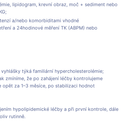
ykémie, lipidogram, krevní obraz, moč + sediment nebo
KG;
ertenzí a/nebo komorbiditami vhodné
šetření a 24hodinové měření TK (ABPM) nebo
 vyhlášky týká familiární hypercholesterolémie;
ak zmíníme, že po zahájení léčby kontrolujeme
e opět za 1–3 měsíce, po stabilizaci hodnot
ením hypolipidemické léčby a při první kontrole, dále
liv rutinně.