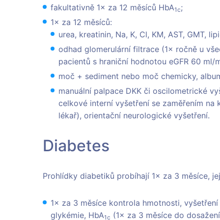
fakultativně 1× za 12 měsíců HbA
;
1c
1× za 12 měsíců:
urea, kreatinin, Na, K, Cl, KM, AST, GMT, li
odhad glomerulární filtrace (1× ročně u vš
pacientů s hraniční hodnotou eGFR 60 ml/mi
moč + sediment nebo moč chemicky, albumin
manuální palpace DKK či oscilometrické vyš
celkové interní vyšetření se zaměřením na k
lékař), orientační neurologické vyšetření.
Diabetes
Prohlídky diabetiků probíhají 1× za 3 měsíce, jej
1× za 3 měsíce kontrola hmotnosti, vyšetření
glykémie, HbA
(1× za 3 měsíce do dosažení 
1c