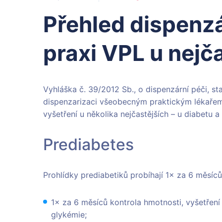
Přehled dispenzá
praxi VPL u nejč
Vyhláška č. 39/2012 Sb., o dispenzární péči, 
dispenzarizaci všeobecným praktickým lékařem
vyšetření u několika nejčastějších – u diabetu 
Prediabetes
Prohlídky prediabetiků probíhají 1× za 6 měsíců, 
1× za 6 měsíců kontrola hmotnosti, vyšetření
glykémie;