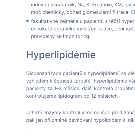
indexu paže/kotník; Na, K, kreatinin, KM, gl
moč chemicky, odhad glomerulární filtrace; E
fakultativně zejména u pacientů s těžší hyp
echokardiografické vyšetření srdce, oční vy
pravidelný selfmonitoring.
Hyperlipidémie
Dispenzarizace pacientů s hyperlipidémií se dle
vzhledem k četnosti „prosté“ hyperlipidémie vš
pacienty za 1–3 měsíce, další kontrola proběhn
kontrolujeme lipidogram po 12 měsících.
Jaterní enzymy kontrolujeme nejlépe před zaháj
pak jen při změně dávkování hypolipidemik, niko