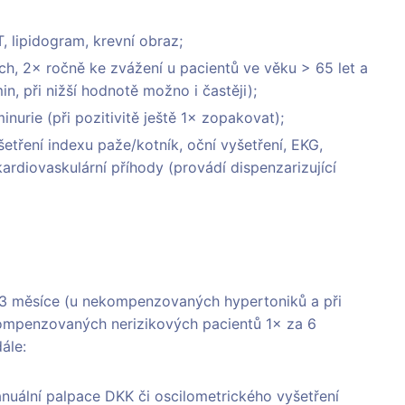
T, lipidogram, krevní obraz;
ech, 2× ročně ke zvážení u pacientů ve věku > 65 let a
n, při nižší hodnotě možno i častěji);
urie (při pozitivitě ještě 1× zopakovat);
etření indexu paže/kotník, oční vyšetření, EKG,
ardiovaskulární příhody (provádí dispenzarizující
za 3 měsíce (u nekompenzovaných hypertoniků a při
kompenzovaných nerizikových pacientů 1× za 6
ále:
anuální palpace DKK či oscilometrického vyšetření