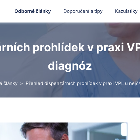
Odborné články
Doporučení a tipy
Kazuistiky
rních prohlídek v praxi VP
diagnóz
é články
Přehled dispenzárních prohlídek v praxi VPL u nejč