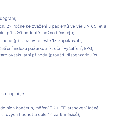
pidogram;
ech, 2× ročně ke zvážení u pacientů ve věku > 65 let a
n, při nižší hodnotě možno i častěji);
urie (při pozitivitě ještě 1× zopakovat);
etření indexu paže/kotník, oční vyšetření, EKG,
ardiovaskulární příhody (provádí dispenzarizující
ich náplní je:
 dolních končetin, měření TK + TF, stanovení lačné
cílových hodnot a dále 1× za 6 měsíců);