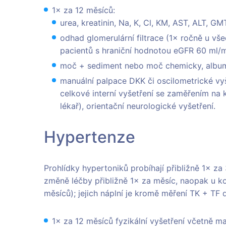
1× za 12 měsíců:
urea, kreatinin, Na, K, Cl, KM, AST, ALT, GM
odhad glomerulární filtrace (1× ročně u vš
pacientů s hraniční hodnotou eGFR 60 ml/mi
moč + sediment nebo moč chemicky, albumin
manuální palpace DKK či oscilometrické vyš
celkové interní vyšetření se zaměřením na k
lékař), orientační neurologické vyšetření.
Hypertenze
Prohlídky hypertoniků probíhají přibližně 1× 
změně léčby přibližně 1× za měsíc, naopak u 
měsíců); jejich náplní je kromě měření TK + TF d
1× za 12 měsíců fyzikální vyšetření včetně m