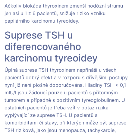
Ačkoliv blokáda thyroxinem zmenší nodózní strumu
jen asi u 1 z 6 pacientů, snižuje riziko vzniku
papilárního karcinomu tyreoidey.
Suprese TSH u
diferencovaného
karcinomu tyreoidey
Úplná suprese TSH thyroxinem nepřináší u všech
pacientů dobrý efekt a v rozporu s dřívějšími postupy
nyní již není plošně doporučována. Hladiny TSH < 0,1
mIU/l jsou žádoucí pouze u pacientů s přítomným
tumorem a případně s pozitivním tyreoglobulinem. U
ostatních pacientů je třeba vzít v potaz rizika
vyplývající ze suprese TSH. U pacientů s
komorbiditami či stavy, při kterých může být suprese
TSH riziková, jako jsou menopauza, tachykardie,