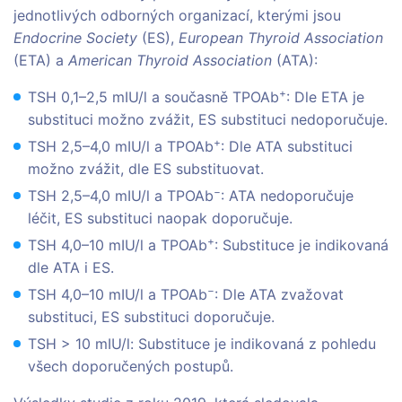
jednotlivých odborných organizací, kterými jsou
Endocrine Society
(ES),
European Thyroid Association
(ETA) a
American Thyroid Association
(ATA):
+
TSH 0,1–2,5 mIU/l a současně TPOAb
: Dle ETA je
substituci možno zvážit, ES substituci nedoporučuje.
+
TSH 2,5–4,0 mIU/l a TPOAb
: Dle ATA substituci
možno zvážit, dle ES substituovat.
−
TSH 2,5–4,0 mIU/l a TPOAb
: ATA nedoporučuje
léčit, ES substituci naopak doporučuje.
+
TSH 4,0–10 mIU/l a TPOAb
: Substituce je indikovaná
dle ATA i ES.
−
TSH 4,0–10 mIU/l a TPOAb
: Dle ATA zvažovat
substituci, ES substituci doporučuje.
TSH > 10 mIU/l: Substituce je indikovaná z pohledu
všech doporučených postupů.