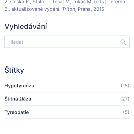
2. Češka R., Štulc T., Tesař V., Lukáš M. (eds.). Interna.
2., aktualizované vydání.
Triton
, Praha, 2015.
Vyhledávání
Štítky
Hypotyreóza
(18)
Štítná žláza
(27)
Tyreopatie
(5)