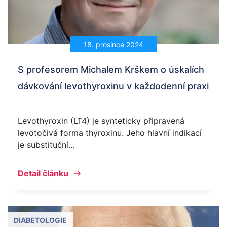
18. prosince 2024
S profesorem Michalem Krškem o úskalích
dávkování levothyroxinu v každodenní praxi
Levothyroxin (LT4) je synteticky připravená
levotočivá forma thyroxinu. Jeho hlavní indikací
je substituční...
Detail článku
DIABETOLOGIE