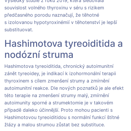
Výsledky studie z roku 2019, která sledovala
souvislost volného thyroxinu v séru s rizikem
předčasného porodu naznačují, že těhotné
s izolovanou hypotyroxinémií v těhotenství je lepší
substituovat.
Hashimotova tyreoiditida a
nodózní struma
Hashimotova tyreoiditida, chronický autoimunitní
zánět tyreoidey, je indikací k izohormonální terapii
thyroxinem s cílem zmenšení strumy a zmírnění
autoimunitní reakce. Dle nových poznatků je ale efekt
této terapie na zmenšení strumy malý, zmírnění
autoimunity sporné a strumektomie je v takovém
případě daleko účinnější. Proto mohou pacienti s
Hashimotovou tyreoiditidou s normální funkcí štítné
žlázy a malou strumou zůstat bez substituce.