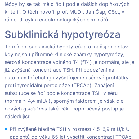
léčby by se tak mělo řídit podle dalších doplňkových
kritérií. O těch hovořil prof. MUDr. Jan Čáp, CSc., v
rámci 9. cyklu endokrinologických seminářů.
Subklinická hypotyreóza
Termínem subklinická hypotyreóza označujeme stav,
kdy nejsou přítomné klinické známky hypotyreózy,
sérová koncentrace volného T4 (fT4) je normální, ale je
již zvýšená koncentrace TSH. Při podezření na
autoimunitní etiologii vyšetřujeme i sérové protilátky
proti tyreoidální peroxidáze (TPOAb). Zahájení
substituce se řídí podle koncentrace TSH v séru
(norma ≤ 4,4 mIU/l), sporným faktorem je však dle
nových
guidelines
také věk. Doporučený postup je
následující:
Při zvýšené hladině TSH v rozmezí 4,5–6,9 mIU/l: U
pacientů do věku 65 let vyšetřit koncentraci TPOAb,