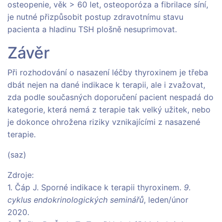
osteopenie, věk > 60 let, osteoporóza a fibrilace síní,
je nutné přizpůsobit postup zdravotnímu stavu
pacienta a hladinu TSH plošně nesuprimovat.
Závěr
Při rozhodování o nasazení léčby thyroxinem je třeba
dbát nejen na dané indikace k terapii, ale i zvažovat,
zda podle současných doporučení pacient nespadá do
kategorie, která nemá z terapie tak velký užitek, nebo
je dokonce ohrožena riziky vznikajícími z nasazené
terapie.
(saz)
Zdroje:
1. Čáp J. Sporné indikace k terapii thyroxinem.
9.
cyklus endokrinologických seminářů
, leden/únor
2020.