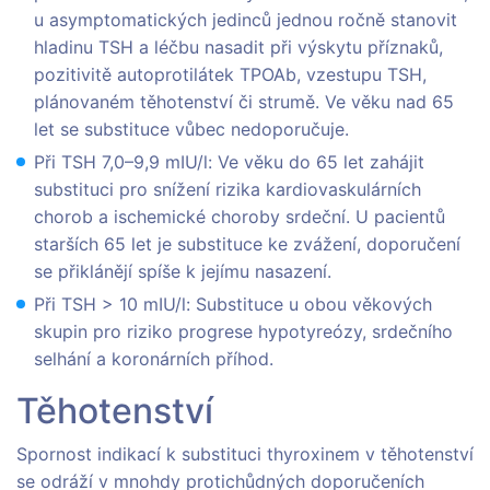
u asymptomatických jedinců jednou ročně stanovit
hladinu TSH a léčbu nasadit při výskytu příznaků,
pozitivitě autoprotilátek TPOAb, vzestupu TSH,
plánovaném těhotenství či strumě. Ve věku nad 65
let se substituce vůbec nedoporučuje.
Při TSH 7,0–9,9 mIU/l: Ve věku do 65 let zahájit
substituci pro snížení rizika kardiovaskulárních
chorob a ischemické choroby srdeční. U pacientů
starších 65 let je substituce ke zvážení, doporučení
se přiklánějí spíše k jejímu nasazení.
Při TSH > 10 mIU/l: Substituce u obou věkových
skupin pro riziko progrese hypotyreózy, srdečního
selhání a koronárních příhod.
Těhotenství
Spornost indikací k substituci thyroxinem v těhotenství
se odráží v mnohdy protichůdných doporučeních