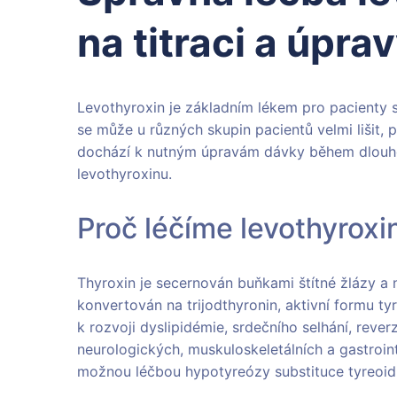
na titraci a úpr
Levothyroxin je základním lékem pro pacienty s
se může u různých skupin pacientů velmi lišit, p
dochází k nutným úpravám dávky během dlouho
levothyroxinu.
Proč léčíme levothyrox
Thyroxin je secernován buňkami štítné žlázy a
konvertován na trijodthyronin, aktivní formu 
k rozvoji dyslipidémie, srdečního selhání, reverz
neurologických, muskuloskeletálních a gastroint
možnou léčbou hypotyreózy substituce tyreoid