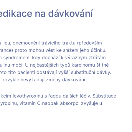
medikace na dávkování
 ileu, onemocnění trávicího traktu (především
erance) proto mohou vést ke snížení jeho účinku.
kým syndromem, kdy dochází k výrazným ztrátám
ulinu močí. U nejčastějších typů karcinomu štítné
o tito pacienti dostávají vyšší substituční dávky.
us obvykle nevyžadují změny dávkování.
kcím levothyroxinu s řadou dalších léčiv. Substituce
hyroxinu, vitamin C naopak absorpci zvyšuje u