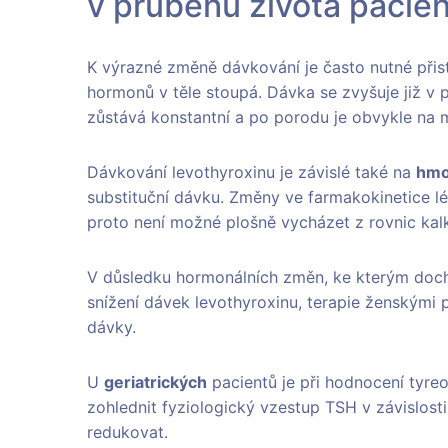
v průběhu života pacie
K výrazné změně dávkování je často nutné přis
hormonů v těle stoupá. Dávka se zvyšuje již v p
zůstává konstantní a po porodu je obvykle na 
Dávkování levothyroxinu je závislé také na
hmo
substituční dávku. Změny ve farmakokinetice léč
proto není možné plošně vycházet z rovnic kalk
V důsledku hormonálních změn, ke kterým doc
snížení dávek levothyroxinu, terapie ženskými
dávky.
U
geriatrických
pacientů je při hodnocení tyreo
zohlednit fyziologický vzestup TSH v závislos
redukovat.