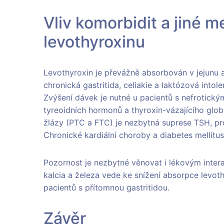
Vliv komorbidit a jiné 
levothyroxinu
Levothyroxin je převážně absorbován v jejunu a
chronická gastritida, celiakie a laktózová intol
Zvýšení dávek je nutné u pacientů s nefrotic
tyreoidních hormonů a thyroxin-vázajícího glob
žlázy (PTC a FTC) je nezbytná suprese TSH, prot
Chronické kardiální choroby a diabetes mellit
Pozornost je nezbytné věnovat i lékovým intera
kalcia a železa vede ke snížení absorpce levot
pacientů s přítomnou gastritidou.
Závěr