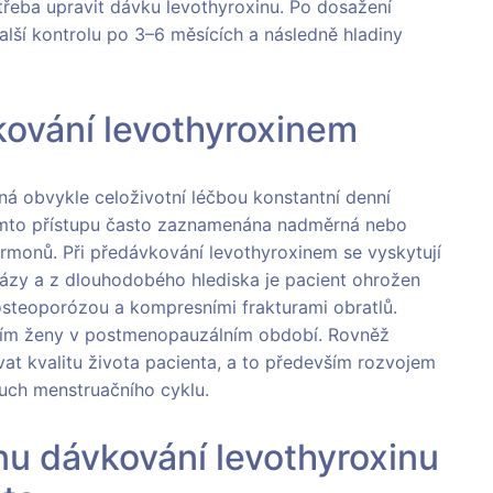
 třeba upravit dávku levothyroxinu. Po dosažení
lší kontrolu po 3–6 měsících a následně hladiny
ování levothyroxinem
ná obvykle celoživotní léčbou konstantní denní
tomto přístupu často zaznamenána nadměrná nebo
rmonů. Při předávkování levothyroxinem se vyskytují
žlázy a z dlouhodobého hlediska je pacient ohrožen
osteoporózou a kompresními frakturami obratlů.
vším ženy v postmenopauzálním období. Rovněž
at kvalitu života pacienta, a to především rozvojem
uch menstruačního cyklu.
nu dávkování levothyroxinu