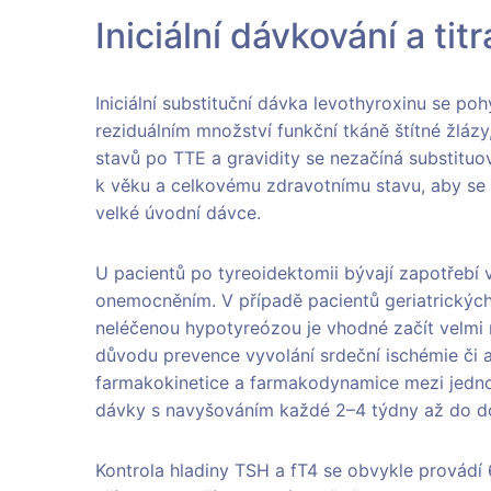
Iniciální dávkování a ti
Iniciální substituční dávka levothyroxinu se po
reziduálním množství funkční tkáně štítné žláz
stavů po TTE a gravidity se nezačíná substituo
k věku a celkovému zdravotnímu stavu, aby se
velké úvodní dávce.
U pacientů po tyreoidektomii bývají zapotřebí 
onemocněním. V případě pacientů geriatrickýc
neléčenou hypotyreózou je vhodné začít velmi 
důvodu prevence vyvolání srdeční ischémie či 
farmakokinetice a farmakodynamice mezi jednot
dávky s navyšováním každé 2–4 týdny až do do
Kontrola hladiny TSH a fT4 se obvykle provádí 