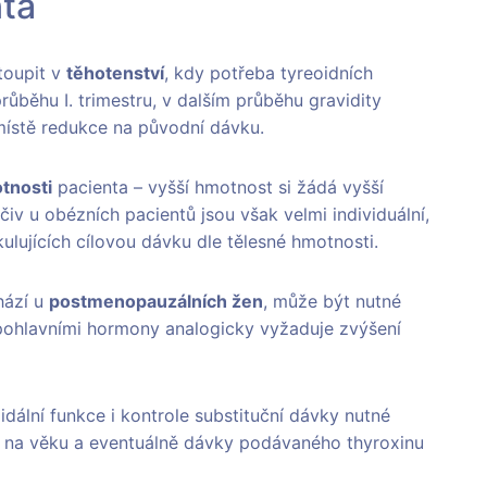
nta
toupit v
těhotenství
, kdy potřeba tyreoidních
růběhu I. trimestru, v dalším průběhu gravidity
místě redukce na původní dávku.
tnosti
pacienta – vyšší hmotnost si žádá vyšší
iv u obézních pacientů jsou však velmi individuální,
ulujících cílovou dávku dle tělesné hmotnosti.
hází u
postmenopauzálních žen
, může být nutné
 pohlavními hormony analogicky vyžaduje zvýšení
idální funkce i kontrole substituční dávky nutné
ti na věku a eventuálně dávky podávaného thyroxinu