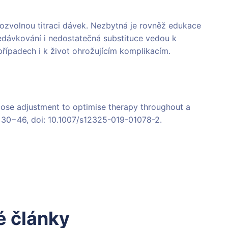
 pozvolnou titraci dávek. Nezbytná je rovněž edukace
ředávkování i nedostatečná substituce vedou k
případech i k život ohrožujícím komplikacím.
 dose adjustment to optimise therapy throughout a
: 30−46, doi: 10.1007/s12325-019-01078-2.
 články