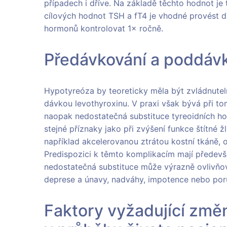
případech i dříve. Na základě těchto hodnot je
cílových hodnot TSH a fT4 je vhodné provést da
hormonů kontrolovat 1× ročně.
Předávkování a poddávk
Hypotyreóza by teoreticky měla být zvládnutel
dávkou levothyroxinu. V praxi však bývá při 
naopak nedostatečná substituce tyreoidních ho
stejné příznaky jako při zvýšení funkce štítné 
například akcelerovanou ztrátou kostní tkáně, 
Predispozici k těmto komplikacím mají přede
nedostatečná substituce může výrazně ovlivňov
deprese a únavy, nadváhy, impotence nebo por
Faktory vyžadující změ