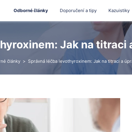
Odborné články
Doporučení a tipy
Kazuistiky
hyroxinem: Jak na titraci
né články
Správná léčba levothyroxinem: Jak na titraci a úp
Hledat