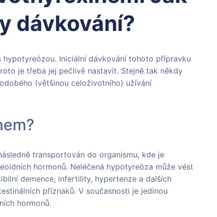
avy dávkování?
 hypotyreózou. Iniciální dávkování tohoto přípravku
roto je třeba jej pečlivě nastavit. Stejně tak někdy
dobého (většinou celoživotního) užívání
inem?
 následně transportován do organismu, kde je
tyreoidních hormonů. Neléčená hypotyreóza může vést
ibilní demence, infertility, hypertenze a dalších
estinálních příznaků. V současnosti je jedinou
ních hormonů.