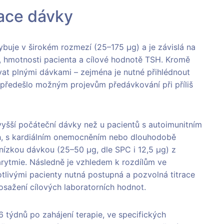
trace dávky
hybuje v širokém rozmezí (25–175 μg) a je závislá na
y, hmotnosti pacienta a cílové hodnotě TSH. Kromě
vat plnými dávkami – zejména je nutné přihlédnout
 předešlo možným projevům předávkování při příliš
vyšší počáteční dávky než u pacientů s autoimunitním
h, s kardiálním onemocněním nebo dlouhodobě
nízkou dávkou (25–50 μg, dle SPC i 12,5 μg) z
arytmie. Následně je vzhledem k rozdílům ve
livými pacienty nutná postupná a pozvolná titrace
sažení cílových laboratorních hodnot.
6 týdnů po zahájení terapie, ve specifických