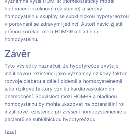
významně vyšší HOM-IR (homeostatický model
hodnocení inzulinové rezistence) a sérový
homocystein u skupiny se subklinickou hypotyreózou
v porovnání se zdravými jedinci. Autoři navíc zjistili
přímou korelaci mezi HOM-IR a hladinou
homocysteinu.
Závěr
Tyto výsledky naznačují, že hypotyreóza zvyšuje
inzulinovou rezistenci jako významný rizikový faktor
rozvoje diabetu a dále lipidemii a homocysteinemii
jako rizikové faktory vzniku kardiovaskulárních
onemocnění. Souvislost mezi HOM-IR a hladinou
homocysteinu by mohla ukazovat na potenciální roli
inzulinové rezistence při zvýšení homocysteinemie u
pacientů se subklinickou hypotyreózou.
(zza)