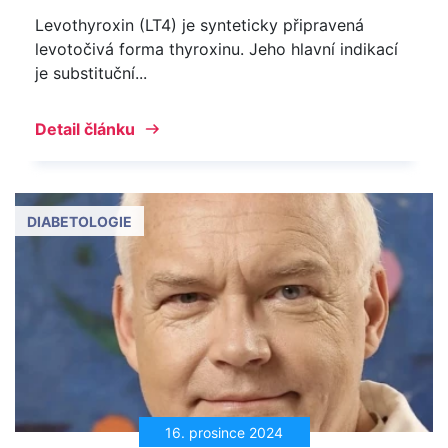
Levothyroxin (LT4) je synteticky připravená
levotočivá forma thyroxinu. Jeho hlavní indikací
je substituční...
Detail článku
DIABETOLOGIE
16. prosince 2024