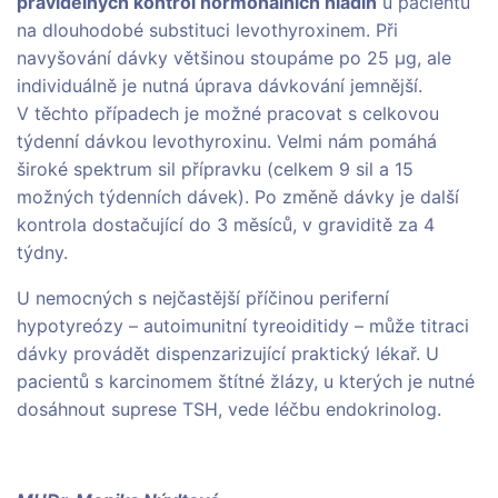
pravidelných kontrol hormonálních hladin
u pacientů
na dlouhodobé substituci levothyroxinem. Při
navyšování dávky většinou stoupáme po 25 µg, ale
individuálně je nutná úprava dávkování jemnější.
V těchto případech je možné pracovat s celkovou
týdenní dávkou levothyroxinu. Velmi nám pomáhá
široké spektrum sil přípravku (celkem 9 sil a 15
možných týdenních dávek). Po změně dávky je další
kontrola dostačující do 3 měsíců, v graviditě za 4
týdny.
U nemocných s nejčastější příčinou periferní
hypotyreózy – autoimunitní tyreoiditidy – může titraci
dávky provádět dispenzarizující praktický lékař. U
pacientů s karcinomem štítné žlázy, u kterých je nutné
dosáhnout suprese TSH, vede léčbu endokrinolog.