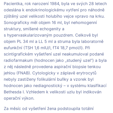
Pacientka, rok narození 1984, byla ve svých 28 letech
odeslána k endokrinologickému vytření pro náhodně
zjištěný uzel velikosti holubího vejce vpravo na krku.
Sonograficky měl objem 16 ml, byl nehomogenní
struktury, smíšené echogenity a
s hypervaskularizovaným pouzdrem. Celkově byl
objem PL 34 ml a LL 5 ml a struma byla laboratorně
eufunkční (TSH 1,6 mIU/l, fT4 18,7 pmol/l). Při
scintigrafickém vyšetření uzel neakumuloval podané
radiofarmakum (hodnocen jako „studený uzel“) a byla
z něj následně provedena aspirační biopsie tenkou
jehlou (FNAB). Cytologicky v záplavě erytrocytů
nebyly zastiženy folikulární buňky a vzorek byl
hodnocen jako nediagnostický – v systému klasifikací
Bethesda I. Vzhledem k velikosti uzlu byl indikován
operační výkon.
Za měsíc od vyšetření žena podstoupila totální