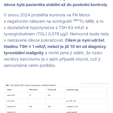
dávce byla pacientka stabilní až do poslední kontroly.
V únoru 2024 proběhla kontrola ve FN Motol
99m
s negativním nálezem na scintigrafii
Tc-MIBI, a to
v dostatečné hypotyreóze s TSH 63 mIU/l a
tyreoglobulinem (TGL) 0,079 µg/l. Nemocná bude tedy
v nastavené dávce pokračovat.
Cílem je nyní udržet
hladinu TSH ≤ 1 mIU/l, neboť je již 10 let od diagnózy
tyreoidální malignity
a mohli jsme jí sdělit, že riziko
recidivy karcinomu je v jejím případě mizivé, což ji
samozřejmě velmi potěšilo.