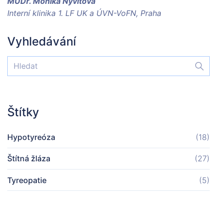
MUDr. Monika Nývltová
Interní klinika 1. LF UK a ÚVN-VoFN, Praha
Vyhledávání
Štítky
Hypotyreóza
(18)
Štítná žláza
(27)
Tyreopatie
(5)