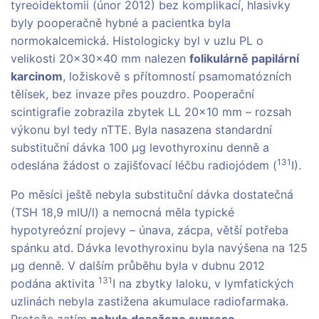
tyreoidektomii (únor 2012) bez komplikací, hlasivky
byly pooperačně hybné a pacientka byla
normokalcemická. Histologicky byl v uzlu PL o
velikosti 20×30×40 mm nalezen
folikulárně papilární
karcinom
, ložiskově s přítomností psamomatózních
tělísek, bez invaze přes pouzdro. Pooperační
scintigrafie zobrazila zbytek LL 20×10 mm – rozsah
výkonu byl tedy nTTE. Byla nasazena standardní
substituční dávka 100 µg levothyroxinu denně a
131
odeslána žádost o zajišťovací léčbu radiojódem (
I).
Po měsíci ještě nebyla substituční dávka dostatečná
(TSH 18,9 mIU/l) a nemocná měla typické
hypotyreózní projevy – únava, zácpa, větší potřeba
spánku atd. Dávka levothyroxinu byla navýšena na 125
µg denně. V dalším průběhu byla v dubnu 2012
131
podána aktivita
I na zbytky laloku, v lymfatických
uzlinách nebyla zastižena akumulace radiofarmaka.