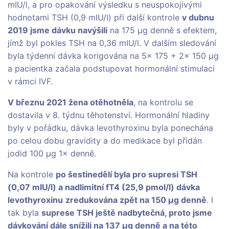
mIU/l, a pro opakování výsledku s neuspokojivými
hodnotami TSH (0,9 mIU/l) při další kontrole
v dubnu
2019 jsme dávku navýšili
na 175 µg denně s efektem,
jímž byl pokles TSH na 0,36 mIU/l. V dalším sledování
byla týdenní dávka korigována na 5× 175 + 2× 150 µg
a pacientka začala podstupovat hormonální stimulaci
v rámci IVF.
V březnu 2021 žena otěhotněla
, na kontrolu se
dostavila v 8. týdnu těhotenství. Hormonální hladiny
byly v pořádku, dávka levothyroxinu byla ponechána
po celou dobu gravidity a do medikace byl přidán
jodid 100 µg 1× denně.
Na kontrole
po šestinedělí byla pro supresi TSH
(0,07 mIU/l) a nadlimitní fT4 (25,9 pmol/l) dávka
levothyroxinu
zredukována zpět na 150 µg denně
. I
tak byla
suprese TSH ještě nadbytečná, proto jsme
dávkování dále snížili na 137 µg denně a na této