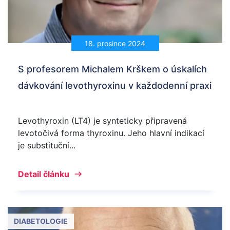
18. prosince 2024
S profesorem Michalem Krškem o úskalích
dávkování levothyroxinu v každodenní praxi
Levothyroxin (LT4) je synteticky připravená
levotočivá forma thyroxinu. Jeho hlavní indikací
je substituční...
Detail článku
DIABETOLOGIE