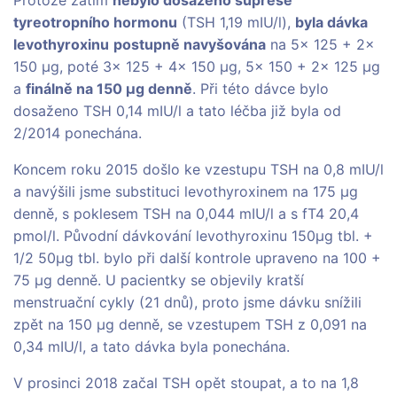
Protože zatím
nebylo dosaženo suprese
tyreotropního hormonu
(TSH 1,19 mIU/l),
byla dávka
levothyroxinu
postupně navyšována
na 5× 125 + 2×
150 µg, poté 3× 125 + 4× 150 µg, 5× 150 + 2× 125 µg
a
finálně na 150 µg denně
. Při této dávce bylo
dosaženo TSH 0,14 mIU/l a tato léčba již byla od
2/2014 ponechána.
Koncem roku 2015 došlo ke vzestupu TSH na 0,8 mIU/l
a navýšili jsme substituci levothyroxinem na 175 µg
denně, s poklesem TSH na 0,044 mIU/l a s fT4 20,4
pmol/l. Původní dávkování levothyroxinu 150µg tbl. +
1/2 50µg tbl. bylo při další kontrole upraveno na 100 +
75 µg denně. U pacientky se objevily kratší
menstruační cykly (21 dnů), proto jsme dávku snížili
zpět na 150 µg denně, se vzestupem TSH z 0,091 na
0,34 mIU/l, a tato dávka byla ponechána.
V prosinci 2018 začal TSH opět stoupat, a to na 1,8