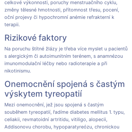
celkové výkonnosti, poruchy menstruačního cyklu,
změny tělesné hmotnosti, přítomnost třesu, pocení,
oční projevy či hypochromní anémie refrakterní k
terapii.
Rizikové faktory
Na poruchu štítné žlázy je třeba více myslet u pacientů
s alergickým či autoimunitním terénem, s anamnézou
imunomodulační léčby nebo radioterapie a při
nikotinismu.
Onemocnění spojená s častým
výskytem tyreopatií
Mezi onemocnění, jež jsou spojená s častým
souběhem tyreopatií, řadíme diabetes mellitus 1. typu,
celiakii, revmatoidní artritidu, vitiligo, alopecii,
Addisonovu chorobu, hypoparatyreózu, chronickou