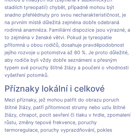
stadiích tyreopatií) chybět, případně mohou být
snadno přehlédnuty pro svou necharakterističnost, je
na prvním místě důležitá zejména dobře odebraná
rodinná anamnéza. Familiární dispozice jsou výrazné, a
to zejména v ženské větvi. Pokud je tyreopatie
přítomná u obou rodičů, dosahuje pravděpodobnost
jejího rozvoje u potomstva až 80 %. Je proto důležité,
aby rodiče byli vždy dobře seznámeni s přesným
typem své poruchy štítné žlázy a poučeni o vhodnosti
vyšetření potomků.
Příznaky lokální i celkové
Mezi příznaky, jež mohou patřit do obrazu poruch
štítné žlázy, patří přítomnost strumy nebo uzlu štítné
žlázy, chrapot, pocit sevření či tlaku v hrdle, zpomalení
růstu, změny tepové frekvence, poruchy
termoregulace, poruchy vyprazdňování, pokles