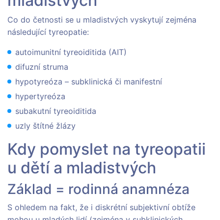
mladistvých
Co do četnosti se u mladistvých vyskytují zejména
následující tyreopatie:
autoimunitní tyreoiditida (AIT)
difuzní struma
hypotyreóza – subklinická či manifestní
hypertyreóza
subakutní tyreoiditida
uzly štítné žlázy
Kdy pomyslet na tyreopatii
u dětí a mladistvých
Základ = rodinná anamnéza
S ohledem na fakt, že i diskrétní subjektivní obtíže
mohou u mladých lidí (zejména v subklinických