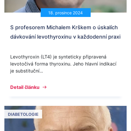
18. prosince 2024
S profesorem Michalem Krškem o úskalích
dávkování levothyroxinu v každodenní praxi
Levothyroxin (LT4) je synteticky připravená
levotočivá forma thyroxinu. Jeho hlavní indikací
je substituční...
Detail článku
DIABETOLOGIE