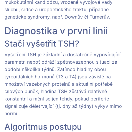
mukokutánní kandidózu, vrozené vývojové vady
sluchu, srdce a uropoetického traktu, případně
genetické syndromy, např. Downův či Turnerův.
Diagnostika v první linii
Stačí vyšetřit TSH?
Vyšetření TSH je základní a dostatečně vypovídající
parametr, neboť odráží zpětnovazebnou situaci za
období několika týdnů. Zatímco hladiny obou
tyreoidálních hormonů (T3 a T4) jsou závislé na
množství vazebných proteinů a aktuální potřebě
cílových buněk, hladina TSH zůstává relativně
konstantní a mění se jen tehdy, pokud periferie
signalizuje déletrvající (tj. dny až týdny) výkyv mimo
normu.
Algoritmus postupu