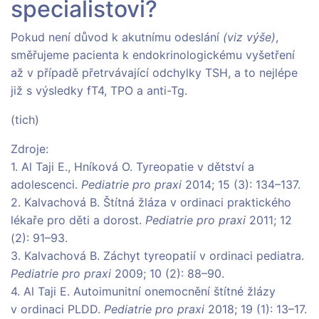
specialistovi?
Pokud není důvod k akutnímu odeslání
(viz výše)
,
směřujeme pacienta k endokrinologickému vyšetření
až v případě přetrvávající odchylky TSH, a to nejlépe
již s výsledky fT4, TPO a anti-Tg.
(tich)
Zdroje:
1. Al Taji E., Hníková O. Tyreopatie v dětství a
adolescenci.
Pediatrie pro praxi
2014; 15 (3): 134–137.
2. Kalvachová B. Štítná žláza v ordinaci praktického
lékaře pro děti a dorost.
Pediatrie pro praxi
2011; 12
(2): 91–93.
3. Kalvachová B. Záchyt tyreopatií v ordinaci pediatra.
Pediatrie pro praxi
2009; 10 (2): 88–90.
4. Al Taji E. Autoimunitní onemocnění štítné žlázy
v ordinaci PLDD.
Pediatrie pro praxi
2018; 19 (1): 13–17.