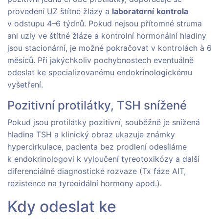
provedení UZ štítné žlázy a
laboratorní
kontrola
v odstupu 4–6 týdnů. Pokud nejsou přítomné struma
ani uzly ve štítné žláze a kontrolní hormonální hladiny
jsou stacionární, je možné pokračovat v kontrolách à 6
měsíců. Při jakýchkoliv pochybnostech eventuálně
odeslat ke specializovanému endokrinologickému
vyšetření.
Pozitivní protilátky, TSH snížené
Pokud jsou protilátky pozitivní, souběžně je snížená
hladina TSH a klinický obraz ukazuje známky
hypercirkulace, pacienta bez prodlení odesíláme
k endokrinologovi k vyloučení tyreotoxikózy a další
diferenciálně diagnostické rozvaze (Tx fáze AIT,
rezistence na tyreoidální hormony apod.).
Kdy odeslat ke