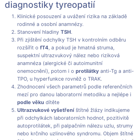
diagnostiky tyreopatií
Klinické posouzení a uvážení rizika na základě
rodinné a osobní anamnézy.
Stanovení hladiny
TSH
.
Při zjištění odchylky TSH v kontrolním odběru
rozšířit o
fT4
, a pokud je hmatná struma,
suspektní ultrazvukový nález nebo riziková
anamnéza (alergické či autoimunitní
onemocnění), potom i o
protilátky
anti-Tg a anti-
TPO, u hyperfunkce rovněž o TRAK.
Zhodnocení všech parametrů podle referenčních
mezí pro danou laboratorní metodiku a nejlépe i
podle věku
dítěte
Ultrazvukové vyšetření
štítné žlázy indikujeme
při odchylkách laboratorních hodnot, pozitivitě
autoprotilátek, při palpačním nálezu uzlu, strumy
nebo krčního uzlinového syndromu. Objem štítné