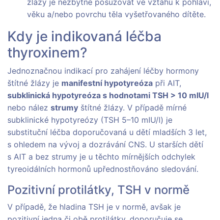
žlázy je nezbytné posuzovat ve vztahu k pohlaví,
věku a/nebo povrchu těla vyšetřovaného dítěte.
Kdy je indikovaná léčba
thyroxinem?
Jednoznačnou indikací pro zahájení léčby hormony
štítné žlázy je
manifestní hypotyreóza
při AIT,
subklinická hypotyreóza s hodnotami TSH > 10 mIU/l
nebo nález
strumy
štítné žlázy. V případě mírné
subklinické hypotyreózy (TSH 5–10 mIU/l) je
substituční léčba doporučovaná u dětí mladších 3 let,
s ohledem na vývoj a dozrávání CNS. U starších dětí
s AIT a bez strumy je u těchto mírnějších odchylek
tyreoidálních hormonů upřednostňováno sledování.
Pozitivní protilátky, TSH v normě
V případě, že hladina TSH je v normě, avšak je
pozitivní jedna či obě protilátky, doporučuje se