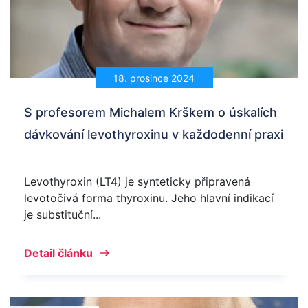
18. prosince 2024
S profesorem Michalem Krškem o úskalích
dávkování levothyroxinu v každodenní praxi
Levothyroxin (LT4) je synteticky připravená
levotočivá forma thyroxinu. Jeho hlavní indikací
je substituční...
Detail článku