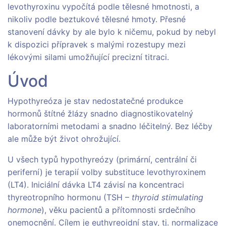
levothyroxinu vypočítá podle tělesné hmotnosti, a
nikoliv podle beztukové tělesné hmoty. Přesné
stanovení dávky by ale bylo k ničemu, pokud by nebyl
k dispozici přípravek s malými rozestupy mezi
lékovými silami umožňující precizní titraci.
Úvod
Hypothyreóza je stav nedostatečné produkce
hormonů štítné žlázy snadno diagnostikovatelný
laboratorními metodami a snadno léčitelný. Bez léčby
ale může být život ohrožující.
U všech typů hypothyreózy (primární, centrální či
periferní) je terapií volby substituce levothyroxinem
(LT4). Iniciální dávka LT4 závisí na koncentraci
thyreotropního hormonu (TSH –
thyroid stimulating
hormone
), věku pacientů a přítomnosti srdečního
onemocnění. Cílem je euthyreoidní stav, tj. normalizace