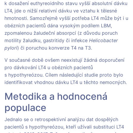
k dosažení euthyreoidního stavu vyšší absolutní dávku
LT4, jde o nižší relativní dávku ve vztahu k tělesné
hmotnosti. Samozřejmě vyšší potřeba LT4 může být i u
obézních pacientů dána vysokým podílem LBM,
zpomalenou žaludeční absorpcí (z důvodu poruch
motility žaludku, gastritidy či infekce
Helicobacter
pylori
) či poruchou konverze T4 na T3.
V současné době ovšem neexistují žádná doporučení
pro dávkování LT4 u obézních pacientů
s hypothyreózou. Cílem následující studie proto bylo
identifikovat vhodnou dávku LT4 u těchto nemocných.
Metodika a hodnocená
populace
Jednalo se o retrospektivní analýzu dat dospělých
pacientů s hypothyreózou, kteří užívali substituci LT4