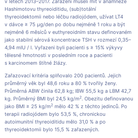
v letech 2013–2017. Zařazení museli mít v anamnéze
Hashimotovu thyreoiditidu, (sub)totální
thyreoidektomii nebo léčbu radiojódem, užívat LT4
v dávce ≥ 75 µg/den po dobu nejméně 1 roku a být
nejméně 6 měsíců v euthyreoidním stavu definovaném
jako stabilní sérová koncentrace TSH v rozmezí 0,35–
4,94 mIU / l. Vyřazeni byli pacienti s ≥ 15% výkyvy
tělesné hmotnosti v posledním roce a pacienti
s karcinomem štítné žlázy.
Zařazovací kritéria splňovalo 200 pacientů. Jejich
průměrný věk byl 48,6 roku a 80 % tvořily ženy.
Průměrná ABW činila 62,8 kg; IBW 55,5 kg a LBM 42,7
2
kg. Průměrný BMI byl 24,5 kg/m
. Obezitu definovanou
2
jako BMI ≥ 25 kg/m
mělo 42 % z těchto jedinců. Po
terapii radiojódem bylo 53,5 %, chronickou
autoimunitní thyreoiditidu mělo 31,0 % a po
thyreoidektomii bylo 15,5 % zařazených.