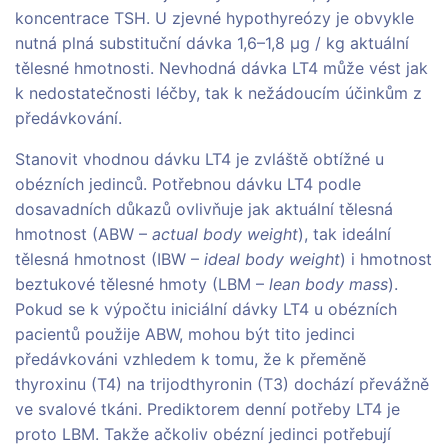
koncentrace TSH. U zjevné hypothyreózy je obvykle
nutná plná substituční dávka 1,6–1,8 µg / kg aktuální
tělesné hmotnosti. Nevhodná dávka LT4 může vést jak
k nedostatečnosti léčby, tak k nežádoucím účinkům z
předávkování.
Stanovit vhodnou dávku LT4 je zvláště obtížné u
obézních jedinců. Potřebnou dávku LT4 podle
dosavadních důkazů ovlivňuje jak aktuální tělesná
hmotnost (ABW –
actual body weight
), tak ideální
tělesná hmotnost (IBW –
ideal body weight
) i hmotnost
beztukové tělesné hmoty (LBM –
lean body mass
).
Pokud se k výpočtu iniciální dávky LT4 u obézních
pacientů použije ABW, mohou být tito jedinci
předávkováni vzhledem k tomu, že k přeměně
thyroxinu (T4) na trijodthyronin (T3) dochází převážně
ve svalové tkáni. Prediktorem denní potřeby LT4 je
proto LBM. Takže ačkoliv obézní jedinci potřebují