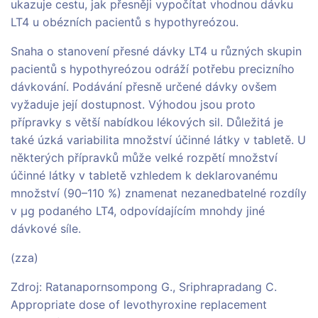
ukazuje cestu, jak přesněji vypočítat vhodnou dávku
LT4 u obézních pacientů s hypothyreózou.
Snaha o stanovení přesné dávky LT4 u různých skupin
pacientů s hypothyreózou odráží potřebu precizního
dávkování. Podávání přesně určené dávky ovšem
vyžaduje její dostupnost. Výhodou jsou proto
přípravky s větší nabídkou lékových sil. Důležitá je
také úzká variabilita množství účinné látky v tabletě. U
některých přípravků může velké rozpětí množství
účinné látky v tabletě vzhledem k deklarovanému
množství (90–110 %) znamenat nezanedbatelné rozdíly
v µg podaného LT4, odpovídajícím mnohdy jiné
dávkové síle.
(zza)
Zdroj: Ratanapornsompong G., Sriphrapradang C.
Appropriate dose of levothyroxine replacement