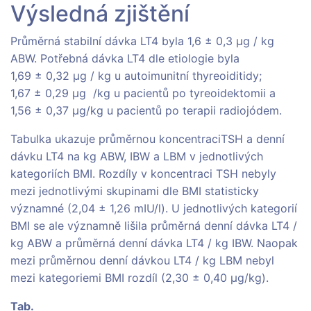
Výsledná zjištění
Průměrná stabilní dávka LT4 byla 1,6 ± 0,3 µg / kg
ABW. Potřebná dávka LT4 dle etiologie byla
1,69 ± 0,32 µg / kg u autoimunitní thyreoiditidy;
1,67 ± 0,29 µg /kg u pacientů po tyreoidektomii a
1,56 ± 0,37 µg/kg u pacientů po terapii radiojódem.
Tabulka ukazuje průměrnou koncentraciTSH a denní
dávku LT4 na kg ABW, IBW a LBM v jednotlivých
kategoriích BMI. Rozdíly v koncentraci TSH nebyly
mezi jednotlivými skupinami dle BMI statisticky
významné (2,04 ± 1,26 mIU/l). U jednotlivých kategorií
BMI se ale významně lišila průměrná denní dávka LT4 /
kg ABW a průměrná denní dávka LT4 / kg IBW. Naopak
mezi průměrnou denní dávkou LT4 / kg LBM nebyl
mezi kategoriemi BMI rozdíl (2,30 ± 0,40 µg/kg).
Tab.