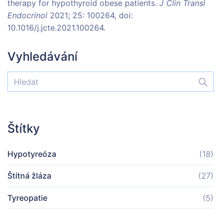
therapy for hypothyroid obese patients.
J Clin Transl
Endocrinol
2021; 25: 100264, doi:
10.1016/j.jcte.2021.100264.
Vyhledávání
Štítky
Hypotyreóza
(18)
Štítná žláza
(27)
Tyreopatie
(5)