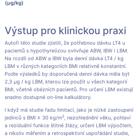
(µg/kg)
Výstup pro klinickou praxi
Autoři této studie zjistili, že potřebnou dávku LT4 u
pacientů s hypothyreózou ovlivňuje ABW, IBW i LBM.
Na rozdíl od ABW a IBW byla denní dávka LT4 / kg
LBM v různých kategoriích BMI relativně konstantní.
Podle výsledků by doporučená denní dávka měla být
2,3 µg / kg LBM, kterou lze použít u všech kategorií
BMI, včetně obézních pacientů. Pro určení LBM existují
snadno dostupné on-line kalkulátory.
I když má studie řadu limitací, jako je nízké zastoupení
2
jedinců s BMI ≥ 30 kg/m
, nezohlednění věku, pohlaví
a reziduální funkce štítné žlázy, určení LBM výpočtem,
a nikoliv měřením a retrospektivní uspořádání studie,