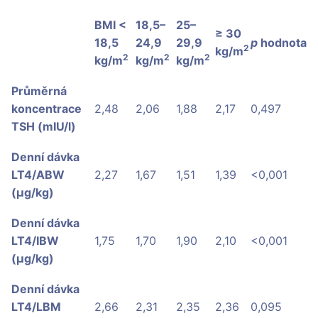
BMI <
18,5–
25–
≥ 30
18,5
24,9
29,9
p
hodnota
2
kg/m
2
2
2
kg/m
kg/m
kg/m
Průměrná
koncentrace
2,48
2,06
1,88
2,17
0,497
TSH (mIU/l)
Denní dávka
LT4/ABW
2,27
1,67
1,51
1,39
<0,001
(µg/kg)
Denní dávka
LT4/IBW
1,75
1,70
1,90
2,10
<0,001
(µg/kg)
Denní dávka
LT4/LBM
2,66
2,31
2,35
2,36
0,095