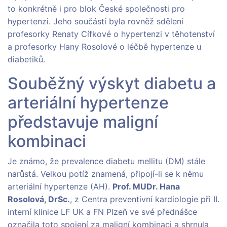
to konkrétně i pro blok České společnosti pro
hypertenzi. Jeho součástí byla rovněž sdělení
profesorky Renaty Cífkové o hypertenzi v těhotenství
a profesorky Hany Rosolové o léčbě hypertenze u
diabetiků.
Souběžný výskyt diabetu a
arteriální hypertenze
představuje maligní
kombinaci
Je známo, že prevalence diabetu mellitu (DM) stále
narůstá. Velkou potíž znamená, připojí-li se k němu
arteriální hypertenze (AH).
Prof
.
MUDr. Hana
Rosolová,
DrSc.
, z Centra preventivní kardiologie při II.
interní klinice LF UK a FN Plzeň ve své přednášce
označila toto spojení za maligní kombinaci a shrnula