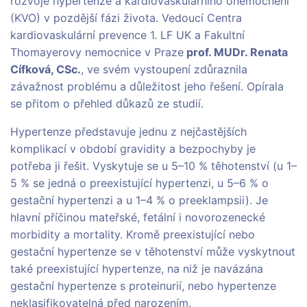
rozvoje hypertenze a kardiovaskulárního onemocnění
(KVO) v pozdější fázi života. Vedoucí Centra
kardiovaskulární prevence 1. LF UK a Fakultní
Thomayerovy nemocnice v Praze
prof. MUDr. Renata
Cífková, CSc.
, ve svém vystoupení zdůraznila
závažnost problému a důležitost jeho řešení. Opírala
se přitom o přehled důkazů ze studií.
Hypertenze představuje jednu z nejčastějších
komplikací v období gravidity a bezpochyby je
potřeba ji řešit. Vyskytuje se u 5–10 % těhotenství (u 1–
5 % se jedná o preexistující hypertenzi, u 5–6 % o
gestační hypertenzi a u 1–4 % o preeklampsii). Je
hlavní příčinou mateřské, fetální i novorozenecké
morbidity a mortality. Kromě preexistující nebo
gestační hypertenze se v těhotenství může vyskytnout
také preexistující hypertenze, na niž je navázána
gestační hypertenze s proteinurií, nebo hypertenze
neklasifikovatelná před narozením.