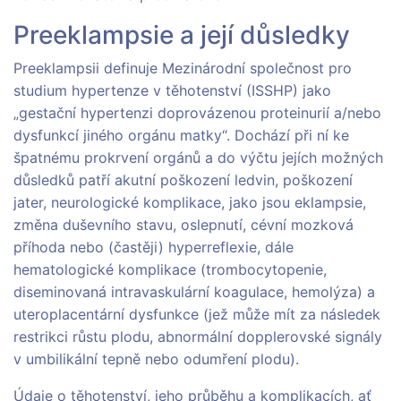
Preeklampsie a její důsledky
Preeklampsii definuje Mezinárodní společnost pro
studium hypertenze v těhotenství (ISSHP) jako
„gestační hypertenzi doprovázenou proteinurií a/nebo
dysfunkcí jiného orgánu matky“. Dochází při ní ke
špatnému prokrvení orgánů a do výčtu jejích možných
důsledků patří akutní poškození ledvin, poškození
jater, neurologické komplikace, jako jsou eklampsie,
změna duševního stavu, oslepnutí, cévní mozková
příhoda nebo (častěji) hyperreflexie, dále
hematologické komplikace (trombocytopenie,
diseminovaná intravaskulární koagulace, hemolýza) a
uteroplacentární dysfunkce (jež může mít za následek
restrikci růstu plodu, abnormální dopplerovské signály
v umbilikální tepně nebo odumření plodu).
Údaje o těhotenství, jeho průběhu a komplikacích, ať