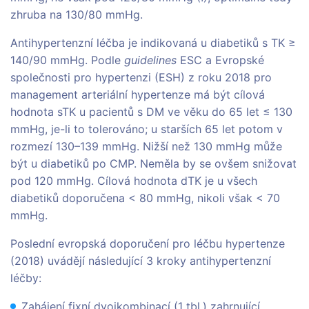
zhruba na 130/80 mmHg.
Antihypertenzní léčba je indikovaná u diabetiků s TK ≥
140/90 mmHg. Podle
guidelines
ESC a Evropské
společnosti pro hypertenzi (ESH) z roku 2018 pro
management arteriální hypertenze má být cílová
hodnota sTK u pacientů s DM ve věku do 65 let ≤ 130
mmHg, je-li to tolerováno; u starších 65 let potom v
rozmezí 130–139 mmHg. Nižší než 130 mmHg může
být u diabetiků po CMP. Neměla by se ovšem snižovat
pod 120 mmHg. Cílová hodnota dTK je u všech
diabetiků doporučena < 80 mmHg, nikoli však < 70
mmHg.
Poslední evropská doporučení pro léčbu hypertenze
(2018) uvádějí následující 3 kroky antihypertenzní
léčby:
Zahájení fixní dvojkombinací (1 tbl.) zahrnující