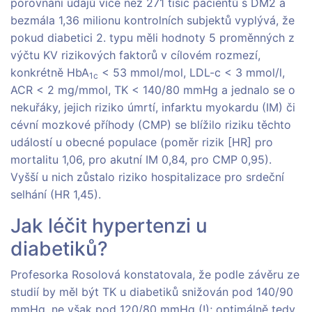
porovnání údajů více než 271 tisíc pacientů s DM2 a
bezmála 1,36 milionu kontrolních subjektů vyplývá, že
pokud diabetici 2. typu měli hodnoty 5 proměnných z
výčtu KV rizikových faktorů v cílovém rozmezí,
konkrétně HbA
< 53 mmol/mol, LDL-c < 3 mmol/l,
1c
ACR < 2 mg/mmol, TK < 140/80 mmHg a jednalo se o
nekuřáky, jejich riziko úmrtí, infarktu myokardu (IM) či
cévní mozkové příhody (CMP) se blížilo riziku těchto
událostí u obecné populace (poměr rizik [HR] pro
mortalitu 1,06, pro akutní IM 0,84, pro CMP 0,95).
Vyšší u nich zůstalo riziko hospitalizace pro srdeční
selhání (HR 1,45).
Jak léčit hypertenzi u
diabetiků?
Profesorka Rosolová konstatovala, že podle závěru ze
studií by měl být TK u diabetiků snižován pod 140/90
mmHg, ne však pod 120/80 mmHg (!); optimálně tedy