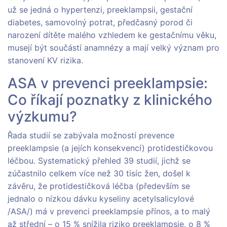
už se jedná o hypertenzi, preeklampsii, gestační
diabetes, samovolný potrat, předčasný porod či
narození dítěte malého vzhledem ke gestačnímu věku,
musejí být součástí anamnézy a mají velký význam pro
stanovení KV rizika.
ASA v prevenci preeklampsie:
Co říkají poznatky z klinického
výzkumu?
Řada studií se zabývala možností prevence
preeklampsie (a jejích konsekvencí) protidestičkovou
léčbou. Systematický přehled 39 studií, jichž se
zúčastnilo celkem více než 30 tisíc žen, došel k
závěru, že protidestičková léčba (především se
jednalo o nízkou dávku kyseliny acetylsalicylové
/ASA/) má v prevenci preeklampsie přínos, a to malý
až střední – o 15 % snížila riziko preeklampsie, o 8 %