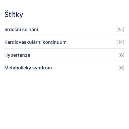
Štítky
Srdeční selhání
(15)
Kardiovaskulární kontinuum
(14)
Hypertenze
(6)
Metabolický syndrom
(6)