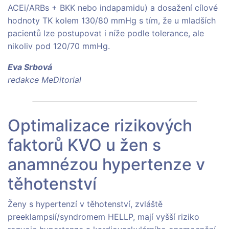
ACEi/ARBs + BKK nebo indapamidu) a dosažení cílové
hodnoty TK kolem 130/80 mmHg s tím, že u mladších
pacientů lze postupovat i níže podle tolerance, ale
nikoliv pod 120/70 mmHg.
Eva Srbová
redakce MeDitorial
Optimalizace rizikových
faktorů KVO u žen s
anamnézou hypertenze v
těhotenství
Ženy s hypertenzí v těhotenství, zvláště
preeklampsií/syndromem HELLP, mají vyšší riziko