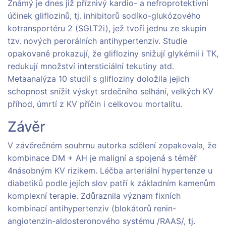
Známý je dnes již příznivý kardio- a nefroprotektivní
účinek gliflozinů, tj. inhibitorů sodíko-glukózového
kotransportéru 2 (SGLT2i), jež tvoří jednu ze skupin
tzv. nových perorálních antihypertenziv. Studie
opakovaně prokazují, že glifloziny snižují glykémii i TK,
redukují množství intersticiální tekutiny atd.
Metaanalýza 10 studií s glifloziny doložila jejich
schopnost snížit výskyt srdečního selhání, velkých KV
příhod, úmrtí z KV příčin i celkovou mortalitu.
Závěr
V závěrečném souhrnu autorka sdělení zopakovala, že
kombinace DM + AH je maligní a spojená s téměř
4násobným KV rizikem. Léčba arteriální hypertenze u
diabetiků podle jejích slov patří k základním kamenům
komplexní terapie. Zdůraznila význam fixních
kombinací antihypertenziv (blokátorů renin-
angiotenzin-aldosteronového systému /RAAS/, tj.