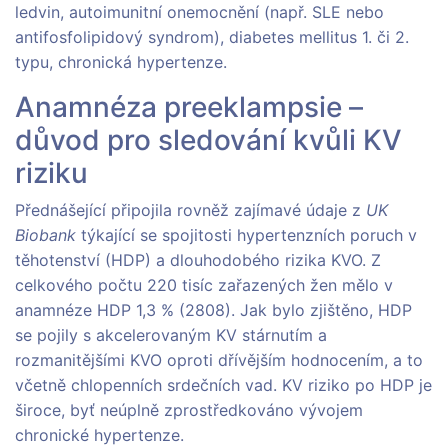
ledvin, autoimunitní onemocnění (např. SLE nebo
antifosfolipidový syndrom), diabetes mellitus 1. či 2.
typu, chronická hypertenze.
Anamnéza preeklampsie –
důvod pro sledování kvůli KV
riziku
Přednášející připojila rovněž zajímavé údaje z
UK
Biobank
týkající se spojitosti hypertenzních poruch v
těhotenství (HDP) a dlouhodobého rizika KVO. Z
celkového počtu 220 tisíc zařazených žen mělo v
anamnéze HDP 1,3 % (2808). Jak bylo zjištěno, HDP
se pojily s akcelerovaným KV stárnutím a
rozmanitějšími KVO oproti dřívějším hodnocením, a to
včetně chlopenních srdečních vad. KV riziko po HDP je
široce, byť neúplně zprostředkováno vývojem
chronické hypertenze.