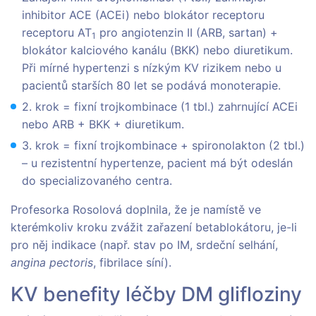
inhibitor ACE (ACEi) nebo blokátor receptoru
receptoru AT
pro angiotenzin II (ARB, sartan) +
1
blokátor kalciového kanálu (BKK) nebo diuretikum.
Při mírné hypertenzi s nízkým KV rizikem nebo u
pacientů starších 80 let se podává monoterapie.
2. krok = fixní trojkombinace (1 tbl.) zahrnující ACEi
nebo ARB + BKK + diuretikum.
3. krok = fixní trojkombinace + spironolakton (2 tbl.)
– u rezistentní hypertenze, pacient má být odeslán
do specializovaného centra.
Profesorka Rosolová doplnila, že je namístě ve
kterémkoliv kroku zvážit zařazení betablokátoru, je-li
pro něj indikace (např. stav po IM, srdeční selhání,
angina pectoris
, fibrilace síní).
KV benefity léčby DM glifloziny