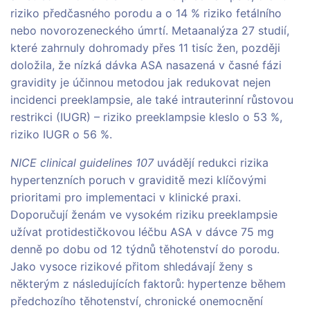
riziko předčasného porodu a o 14 % riziko fetálního
nebo novorozeneckého úmrtí. Metaanalýza 27 studií,
které zahrnuly dohromady přes 11 tisíc žen, později
doložila, že nízká dávka ASA nasazená v časné fázi
gravidity je účinnou metodou jak redukovat nejen
incidenci preeklampsie, ale také intrauterinní růstovou
restrikci (IUGR) – riziko preeklampsie kleslo o 53 %,
riziko IUGR o 56 %.
NICE clinical guidelines 107
uvádějí redukci rizika
hypertenzních poruch v graviditě mezi klíčovými
prioritami pro implementaci v klinické praxi.
Doporučují ženám ve vysokém riziku preeklampsie
užívat protidestičkovou léčbu ASA v dávce 75 mg
denně po dobu od 12 týdnů těhotenství do porodu.
Jako vysoce rizikové přitom shledávají ženy s
některým z následujících faktorů: hypertenze během
předchozího těhotenství, chronické onemocnění