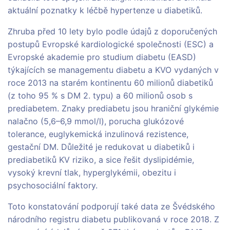
aktuální poznatky k léčbě hypertenze u diabetiků.
Zhruba před 10 lety bylo podle údajů z doporučených
postupů Evropské kardiologické společnosti (ESC) a
Evropské akademie pro studium diabetu (EASD)
týkajících se managementu diabetu a KVO vydaných v
roce 2013 na starém kontinentu 60 milionů diabetiků
(z toho 95 % s DM 2. typu) a 60 milionů osob s
prediabetem. Znaky prediabetu jsou hraniční glykémie
nalačno (5,6–6,9 mmol/l), porucha glukózové
tolerance, euglykemická inzulinová rezistence,
gestační DM. Důležité je redukovat u diabetiků i
prediabetiků KV riziko, a sice řešit dyslipidémie,
vysoký krevní tlak, hyperglykémii, obezitu i
psychosociální faktory.
Toto konstatování podporují také data ze Švédského
národního registru diabetu publikovaná v roce 2018. Z