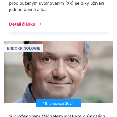
prodlouženým uvolňováním (XR) se díky užívání
jednou denně a le...
Detail článku
ENDOKRINOLOGIE
18. prosince 2024
S profesorem Michalem Krškem o úskalích