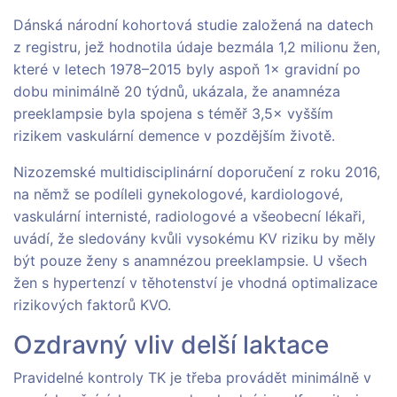
Dánská národní kohortová studie založená na datech
z registru, jež hodnotila údaje bezmála 1,2 milionu žen,
které v letech 1978–2015 byly aspoň 1× gravidní po
dobu minimálně 20 týdnů, ukázala, že anamnéza
preeklampsie byla spojena s téměř 3,5× vyšším
rizikem vaskulární demence v pozdějším životě.
Nizozemské multidisciplinární doporučení z roku 2016,
na němž se podíleli gynekologové, kardiologové,
vaskulární internisté, radiologové a všeobecní lékaři,
uvádí, že sledovány kvůli vysokému KV riziku by měly
být pouze ženy s anamnézou preeklampsie. U všech
žen s hypertenzí v těhotenství je vhodná optimalizace
rizikových faktorů KVO.
Ozdravný vliv delší laktace
Pravidelné kontroly TK je třeba provádět minimálně v