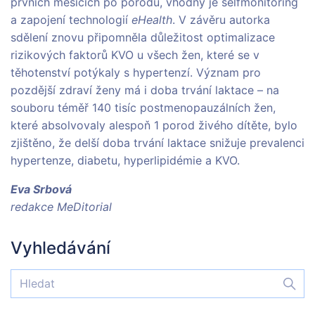
prvních měsících po porodu, vhodný je selfmonitoring
a zapojení technologií
eHealth
. V závěru autorka
sdělení znovu připomněla důležitost optimalizace
rizikových faktorů KVO u všech žen, které se v
těhotenství potýkaly s hypertenzí. Význam pro
pozdější zdraví ženy má i doba trvání laktace – na
souboru téměř 140 tisíc postmenopauzálních žen,
které absolvovaly alespoň 1 porod živého dítěte, bylo
zjištěno, že delší doba trvání laktace snižuje prevalenci
hypertenze, diabetu, hyperlipidémie a KVO.
Eva Srbová
redakce MeDitorial
Vyhledávání