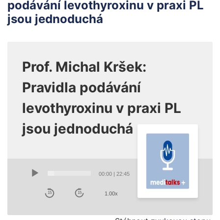
podávání levothyroxinu v praxi PL
jsou jednoduchá
Prof. Michal Kršek:
Pravidla podávání
levothyroxinu v praxi PL
jsou jednoduchá
Audio
Player
00:00
|
22:45
1.00x
15
15