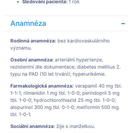
Sledování pacienta:
1 rok
Anamnéza
Rodinná anamnéza:
bez kardiovaskulárního
významu.
Osobní anamnéza:
arteriální hypertenze,
rezistentní dle dokumentace; diabetes mellitus 2.
typu na PAD (10 let trvání); hyperurikémie.
Farmakologická anamnéza:
verapamil 40 mg tbl.
1-1-1; rilmenidin 1 mg tbl. 1-0-0; perindopril 5 mg
tbl. 1-0-0; hydrochlorothiazid 25 mg tbl. 1-0-0;
alopurinol 300 mg tbl. 0-1-0; metformin 500 mg
tbl. 1-0-1.
Sociální anamnéza:
žije s manželkou.