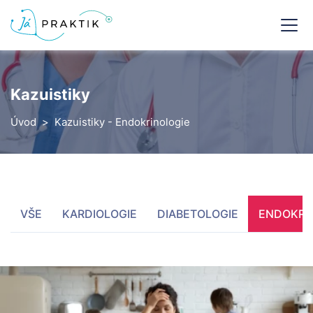
Kazuistiky
Úvod
Kazuistiky - Endokrinologie
VŠE
KARDIOLOGIE
DIABETOLOGIE
ENDOKRI