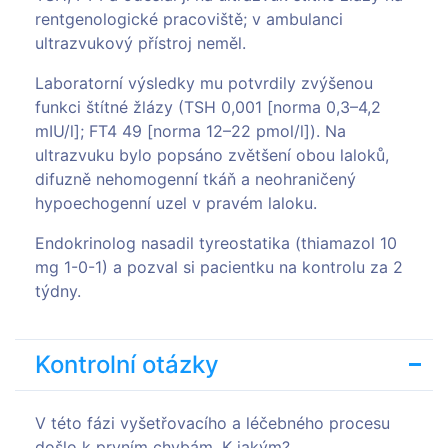
rentgenologické pracoviště; v ambulanci
ultrazvukový přístroj neměl.
Laboratorní výsledky mu potvrdily zvýšenou
funkci štítné žlázy (TSH 0,001 [norma 0,3–4,2
mIU/l]; FT4 49 [norma 12–22 pmol/l]). Na
ultrazvuku bylo popsáno zvětšení obou laloků,
difuzně nehomogenní tkáň a neohraničený
hypoechogenní uzel v pravém laloku.
Endokrinolog nasadil tyreostatika (thiamazol 10
mg 1-0-1) a pozval si pacientku na kontrolu za 2
týdny.
Kontrolní otázky
V této fázi vyšetřovacího a léčebného procesu
došlo k prvním chybám. K jakým?