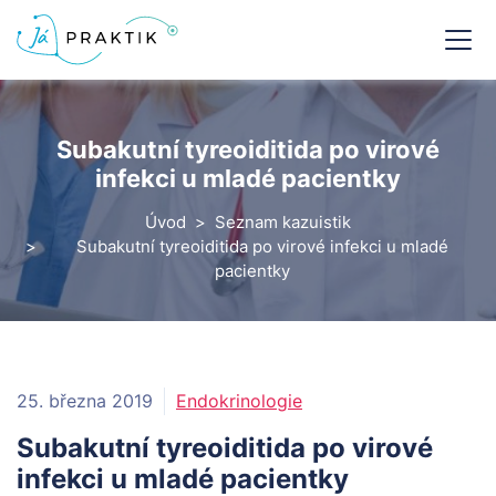
Subakutní tyreoiditida po virové
infekci u mladé pacientky
Úvod
Seznam kazuistik
Subakutní tyreoiditida po virové infekci u mladé
pacientky
25. března 2019
Endokrinologie
Subakutní tyreoiditida po virové
infekci u mladé pacientky