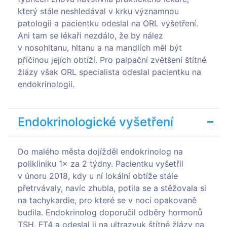
který stále neshledával v krku významnou
patologii a pacientku odeslal na ORL vyšetření.
Ani tam se lékaři nezdálo, že by nález
v nosohltanu, hltanu a na mandlích měl být
příčinou jejích obtíží. Pro palpační zvětšení štítné
žlázy však ORL specialista odeslal pacientku na
endokrinologii.
Endokrinologické vyšetření
Do malého města dojížděl endokrinolog na
polikliniku 1× za 2 týdny. Pacientku vyšetřil
v únoru 2018, kdy u ní lokální obtíže stále
přetrvávaly, navíc zhubla, potila se a stěžovala si
na tachykardie, pro které se v noci opakovaně
budila. Endokrinolog doporučil odběry hormonů
TSH, FT4 a odeslal ji na ultrazvuk štítné žlázy na