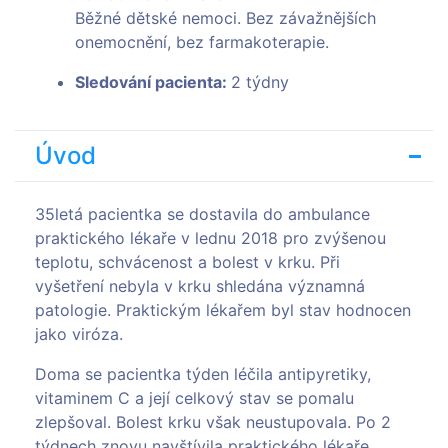
Běžné dětské nemoci. Bez závažnějších
onemocnění, bez farmakoterapie.
Sledování pacienta:
2 týdny
Úvod
35letá pacientka se dostavila do ambulance
praktického lékaře v lednu 2018 pro zvýšenou
teplotu, schvácenost a bolest v krku. Při
vyšetření nebyla v krku shledána významná
patologie. Praktickým lékařem byl stav hodnocen
jako viróza.
Doma se pacientka týden léčila antipyretiky,
vitaminem C a její celkový stav se pomalu
zlepšoval. Bolest krku však neustupovala. Po 2
týdnech znovu navštívila praktického lékaře,