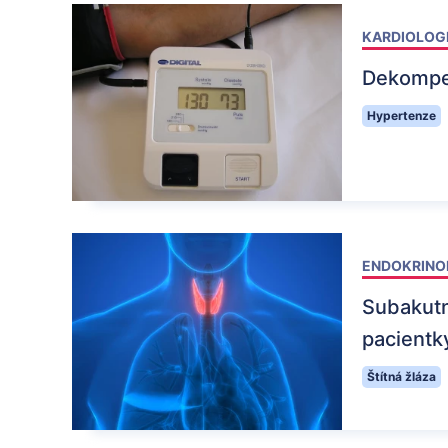
KARDIOLOG
Dekompen
Hypertenze
ENDOKRINO
Subakutní
pacientk
Štítná žláza