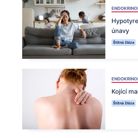
ENDOKRINO
Hypotyre
únavy
Štítná žláza
ENDOKRINO
Kojící m
Štítná žláza