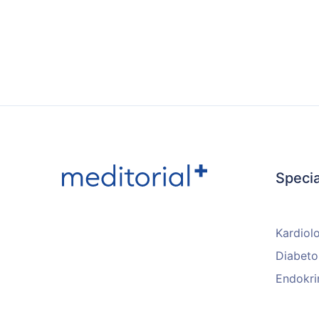
Specia
Kardiol
Diabeto
Endokri