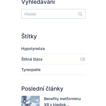
Vyhledávání
Štítky
Hypotyreóza
Štítná žláza
(3)
Tyreopatie
Poslední články
Benefity metforminu
XR z hledisk...