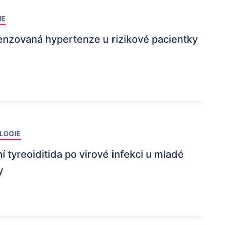
IE
zovaná hypertenze u rizikové pacientky
LOGIE
 tyreoiditida po virové infekci u mladé
y