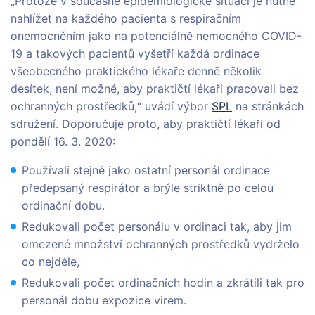
„Protože v současné epidemiologické situaci je nutné
nahlížet na každého pacienta s respiračním
onemocněním jako na potenciálně nemocného COVID-
19 a takových pacientů vyšetří každá ordinace
všeobecného praktického lékaře denně několik
desítek, není možné, aby praktičtí lékaři pracovali bez
ochranných prostředků,“ uvádí výbor
SPL
na stránkách
sdružení. Doporučuje proto, aby praktičtí lékaři od
pondělí 16. 3. 2020:
Používali stejně jako ostatní personál ordinace
předepsaný respirátor a brýle striktně po celou
ordinační dobu.
Redukovali počet personálu v ordinaci tak, aby jim
omezené množství ochranných prostředků vydrželo
co nejdéle,
Redukovali počet ordinačních hodin a zkrátili tak pro
personál dobu expozice virem.