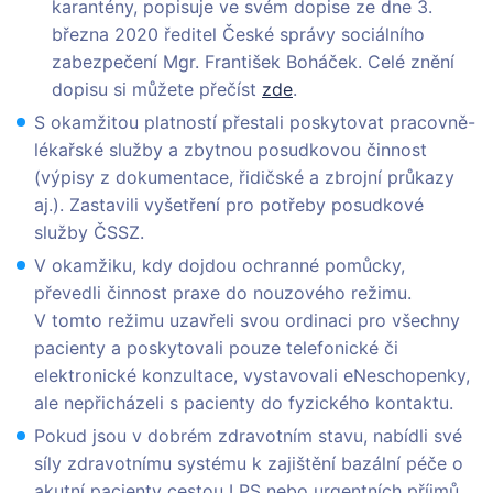
karantény, popisuje ve svém dopise ze dne 3.
března 2020 ředitel České správy sociálního
zabezpečení Mgr. František Boháček. Celé znění
dopisu si můžete přečíst
zde
.
S okamžitou platností přestali poskytovat pracovně-
lékařské služby a zbytnou posudkovou činnost
(výpisy z dokumentace, řidičské a zbrojní průkazy
aj.). Zastavili vyšetření pro potřeby posudkové
služby ČSSZ.
V okamžiku, kdy dojdou ochranné pomůcky,
převedli činnost praxe do nouzového režimu.
V tomto režimu uzavřeli svou ordinaci pro všechny
pacienty a poskytovali pouze telefonické či
elektronické konzultace, vystavovali eNeschopenky,
ale nepřicházeli s pacienty do fyzického kontaktu.
Pokud jsou v dobrém zdravotním stavu, nabídli své
síly zdravotnímu systému k zajištění bazální péče o
akutní pacienty cestou LPS nebo urgentních příjmů.