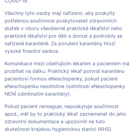
COVID-19.
Všechny tyto osoby mají nařízeno, aby poskytly
potřebnou součinnost poskytovateli zdravotních
služeb v oboru všeobecné praktické lékařství nebo
praktické lékařství pro děti a dorost a podrobily se
nařízené karanténě. Za porušení karantény hrozí
vysoké finanční sankce.
Komunikace mezi ošetřujícím lékařem a pacientem má
probíhat na dálku. Praktický lékař potvrdí karanténu
pacientovi formou eNeschopenky, pokud pacient
eNeschopenku neodmítne (odmítnutí eNeschopenky
NENÍ odmítnutím karantény).
Pokud pacient nereaguje, neposkytuje součinnost
apod., měl by to praktický lékař zaznamenat do jeho
zdravotní dokumentace a upozornit na tuto
skutečnost krajskou hygienickou stanici (KHS).