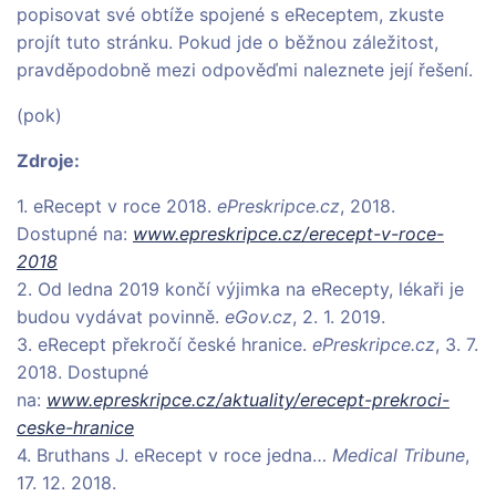
popisovat své obtíže spojené s eReceptem, zkuste
projít tuto stránku. Pokud jde o běžnou záležitost,
pravděpodobně mezi odpověďmi naleznete její řešení.
(pok)
Zdroje:
1. eRecept v roce 2018.
ePreskripce.cz
, 2018.
Dostupné na:
www.epreskripce.cz/erecept-v-roce-
2018
2. Od ledna 2019 končí výjimka na eRecepty, lékaři je
budou vydávat povinně.
eGov.cz
, 2. 1. 2019.
3. eRecept překročí české hranice.
ePreskripce.cz
, 3. 7.
2018. Dostupné
na:
www.epreskripce.cz/aktuality/erecept-prekroci-
ceske-hranice
4. Bruthans J. eRecept v roce jedna…
Medical Tribune
,
17. 12. 2018.