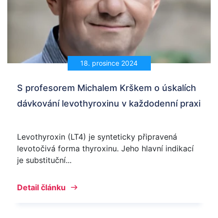
18. prosince 2024
S profesorem Michalem Krškem o úskalích
dávkování levothyroxinu v každodenní praxi
Levothyroxin (LT4) je synteticky připravená
levotočivá forma thyroxinu. Jeho hlavní indikací
je substituční...
Detail článku