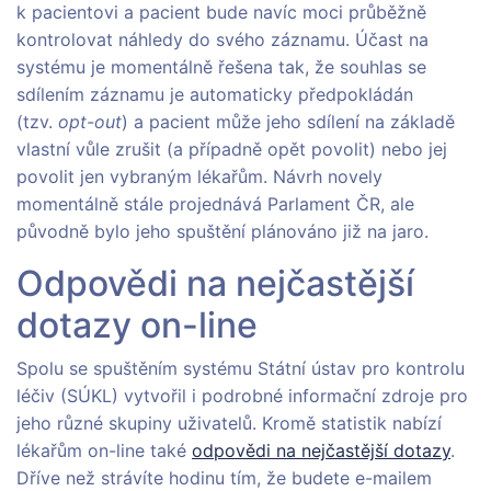
k pacientovi a pacient bude navíc moci průběžně
kontrolovat náhledy do svého záznamu. Účast na
systému je momentálně řešena tak, že souhlas se
sdílením záznamu je automaticky předpokládán
(tzv.
opt-out
) a pacient může jeho sdílení na základě
vlastní vůle zrušit (a případně opět povolit) nebo jej
povolit jen vybraným lékařům. Návrh novely
momentálně stále projednává Parlament ČR, ale
původně bylo jeho spuštění plánováno již na jaro.
Odpovědi na nejčastější
dotazy on-line
Spolu se spuštěním systému Státní ústav pro kontrolu
léčiv (SÚKL) vytvořil i podrobné informační zdroje pro
jeho různé skupiny uživatelů. Kromě statistik nabízí
lékařům on-line také
odpovědi na nejčastější dotazy
.
Dříve než strávíte hodinu tím, že budete e-mailem