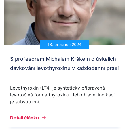
18. prosince 2024
S profesorem Michalem Krškem o úskalích
dávkování levothyroxinu v každodenní praxi
Levothyroxin (LT4) je synteticky připravená
levotočivá forma thyroxinu. Jeho hlavní indikací
je substituční...
Detail článku