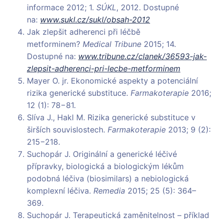
informace 2012; 1.
SÚKL
, 2012. Dostupné
na:
www.sukl.cz/sukl/obsah-2012
Jak zlepšit adherenci při léčbě
metforminem?
Medical Tribune
2015; 14.
Dostupné na:
www.tribune.cz/clanek/36593-jak-
zlepsit-adherenci-pri-lecbe-metforminem
Mayer O. jr. Ekonomické aspekty a potenciální
rizika generické substituce.
Farmakoterapie
2016;
12 (1): 78−81.
Slíva J., Hakl M. Rizika generické substituce v
širších souvislostech.
Farmakoterapie
2013; 9 (2):
215−218.
Suchopár J. Originální a generické léčivé
přípravky, biologická a biologickým lékům
podobná léčiva (biosimilars) a nebiologická
komplexní léčiva.
Remedia
2015; 25 (5): 364–
369.
Suchopár J. Terapeutická zaměnitelnost – příklad