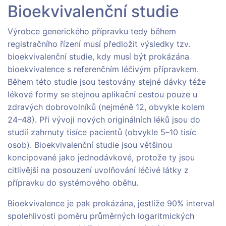
Bioekvivalenční studie
Výrobce generického přípravku tedy během
registračního řízení musí předložit výsledky tzv.
bioekvivalenční studie, kdy musí být prokázána
bioekvivalence s referenčním léčivým přípravkem.
Během této studie jsou testovány stejné dávky téže
lékové formy se stejnou aplikační cestou pouze u
zdravých dobrovolníků (nejméně 12, obvykle kolem
24–48). Při vývoji nových originálních léků jsou do
studií zahrnuty tisíce pacientů (obvykle 5–10 tisíc
osob). Bioekvivalenční studie jsou většinou
koncipované jako jednodávkové, protože ty jsou
citlivější na posouzení uvolňování léčivé látky z
přípravku do systémového oběhu.
Bioekvivalence je pak prokázána, jestliže 90% interval
spolehlivosti poměru průměrných logaritmických