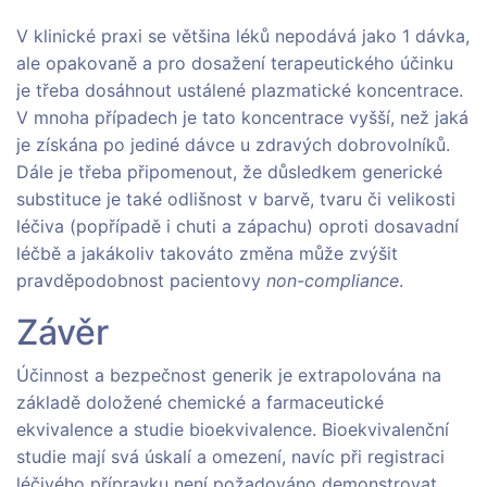
V klinické praxi se většina léků nepodává jako 1 dávka,
ale opakovaně a pro dosažení terapeutického účinku
je třeba dosáhnout ustálené plazmatické koncentrace.
V mnoha případech je tato koncentrace vyšší, než jaká
je získána po jediné dávce u zdravých dobrovolníků.
Dále je třeba připomenout, že důsledkem generické
substituce je také odlišnost v barvě, tvaru či velikosti
léčiva (popřípadě i chuti a zápachu) oproti dosavadní
léčbě a jakákoliv takováto změna může zvýšit
pravděpodobnost pacientovy
non-compliance
.
Závěr
Účinnost a bezpečnost generik je extrapolována na
základě doložené chemické a farmaceutické
ekvivalence a studie bioekvivalence. Bioekvivalenční
studie mají svá úskalí a omezení, navíc při registraci
léčivého přípravku není požadováno demonstrovat