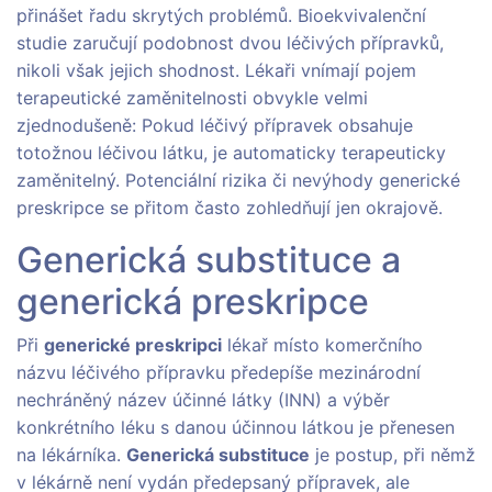
přinášet řadu skrytých problémů. Bioekvivalenční
studie zaručují podobnost dvou léčivých přípravků,
nikoli však jejich shodnost. Lékaři vnímají pojem
terapeutické zaměnitelnosti obvykle velmi
zjednodušeně: Pokud léčivý přípravek obsahuje
totožnou léčivou látku, je automaticky terapeuticky
zaměnitelný. Potenciální rizika či nevýhody generické
preskripce se přitom často zohledňují jen okrajově.
Generická substituce a
generická preskripce
Při
generické preskripci
lékař místo komerčního
názvu léčivého přípravku předepíše mezinárodní
nechráněný název účinné látky (INN) a výběr
konkrétního léku s danou účinnou látkou je přenesen
na lékárníka.
Generická substituce
je postup, při němž
v lékárně není vydán předepsaný přípravek, ale