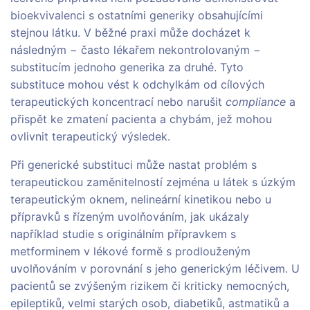
bioekvivalenci s ostatními generiky obsahujícími
stejnou látku. V běžné praxi může docházet k
následným − často lékařem nekontrolovaným −
substitucím jednoho generika za druhé. Tyto
substituce mohou vést k odchylkám od cílových
terapeutických koncentrací nebo narušit
compliance
a
přispět ke zmatení pacienta a chybám, jež mohou
ovlivnit terapeutický výsledek.
Při generické substituci může nastat problém s
terapeutickou zaměnitelností zejména u látek s úzkým
terapeutickým oknem, nelineární kinetikou nebo u
přípravků s řízeným uvolňováním, jak ukázaly
například studie s originálním přípravkem s
metforminem v lékové formě s prodlouženým
uvolňováním v porovnání s jeho generickým léčivem. U
pacientů se zvýšeným rizikem či kriticky nemocných,
epileptiků, velmi starých osob, diabetiků, astmatiků a