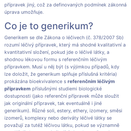
přípravek jiný, což za definovaných podmínek zákonná
úprava umožňuje.
Co je to generikum?
Generikem se dle Zákona o léčivech (č. 378/2007 Sb)
rozumí léčivý přípravek, který má shodné kvalitativní a
kvantitativní složení, pokud jde o léčivé látky, a
shodnou lékovou formu s referenčním léčivým
přípravkem. Musí u něj být (s výjimkou případů, kdy
lze doložit, že generikum splňuje příslušná kritéria)
prokázána bioekvivalence s
referenčním léčivým
přípravkem
příslušnými studiemi biologické
dostupnosti (jako referenční přípravek může sloužit
jak originální přípravek, tak eventuálně i jiné
generikum). Různé soli, estery, ethery, izomery, směsi
izomerů, komplexy nebo deriváty léčivé látky se
považují za tutéž léčivou látku, pokud se významně