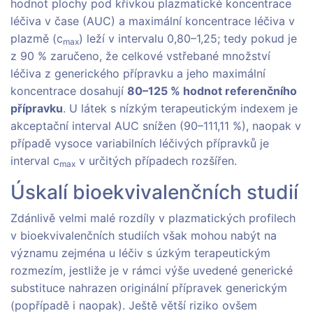
hodnot plochy pod křivkou plazmatické koncentrace
léčiva v čase (AUC) a maximální koncentrace léčiva v
plazmě (c
) leží v intervalu 0,80–1,25; tedy pokud je
max
z 90 % zaručeno, že celkové vstřebané množství
léčiva z generického přípravku a jeho maximální
koncentrace dosahují
80–125 % hodnot referenčního
přípravku
. U látek s nízkým terapeutickým indexem je
akceptační interval AUC snížen (90–111,11 %), naopak v
případě vysoce variabilních léčivých přípravků je
interval c
v určitých případech rozšířen.
max
Úskalí bioekvivalenčních studií
Zdánlivě velmi malé rozdíly v plazmatických profilech
v bioekvivalenčních studiích však mohou nabýt na
významu zejména u léčiv s úzkým terapeutickým
rozmezím, jestliže je v rámci výše uvedené generické
substituce nahrazen originální přípravek generickým
(popřípadě i naopak). Ještě větší riziko ovšem