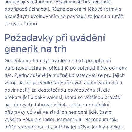
neodlišují vlastnostmi týkajícími se bezpečnosti,
popřípadě účinnosti. Různé perorální lékové formy s
okamžitým uvolňováním se považují za jednu a tutéž
lékovou formu.
Požadavky při uvádění
generik na trh
Generika mohou být uváděna na trh po uplynutí
patentové ochrany, případně po uplynutí lhůty ochrany
dat. Zjednodušeně je možné konstatovat že pro jejich
vstup na trh je (vedle řady různých administrativních
povinností) za dostatečnou považována studie
prokazující bioekvivalenci, která se většinou provádí
na zdravých dobrovolnících, zatímco originální
přípravky užívají ve studiích nemocní lidé, často
vyššího věku a s řadou komorbidit. Generikum tak
může vstoupit na trh, aniž by jej užíval jediný pacient.