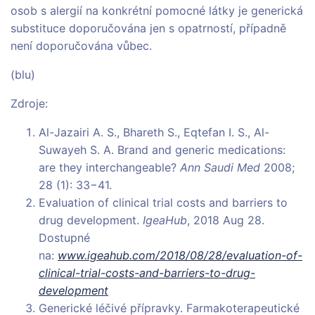
osob s alergií na konkrétní pomocné látky je generická
substituce doporučována jen s opatrností, případně
není doporučována vůbec.
(blu)
Zdroje:
Al-Jazairi A. S., Bhareth S., Eqtefan I. S., Al-
Suwayeh S. A. Brand and generic medications:
are they interchangeable?
Ann Saudi Med
2008;
28 (1): 33−41.
Evaluation of clinical trial costs and barriers to
drug development.
IgeaHub
, 2018 Aug 28.
Dostupné
na:
www.igeahub.com/2018/08/28/evaluation-of-
clinical-trial-costs-and-barriers-to-drug-
development
Generické léčivé přípravky. Farmakoterapeutické