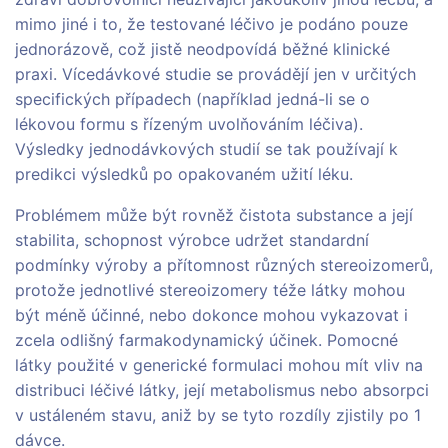
mimo jiné i to, že testované léčivo je podáno pouze
jednorázově, což jistě neodpovídá běžné klinické
praxi. Vícedávkové studie se provádějí jen v určitých
specifických případech (například jedná-li se o
lékovou formu s řízeným uvolňováním léčiva).
Výsledky jednodávkových studií se tak používají k
predikci výsledků po opakovaném užití léku.
Problémem může být rovněž čistota substance a její
stabilita, schopnost výrobce udržet standardní
podmínky výroby a přítomnost různých stereoizomerů,
protože jednotlivé stereoizomery téže látky mohou
být méně účinné, nebo dokonce mohou vykazovat i
zcela odlišný farmakodynamický účinek. Pomocné
látky použité v generické formulaci mohou mít vliv na
distribuci léčivé látky, její metabolismus nebo absorpci
v ustáleném stavu, aniž by se tyto rozdíly zjistily po 1
dávce.