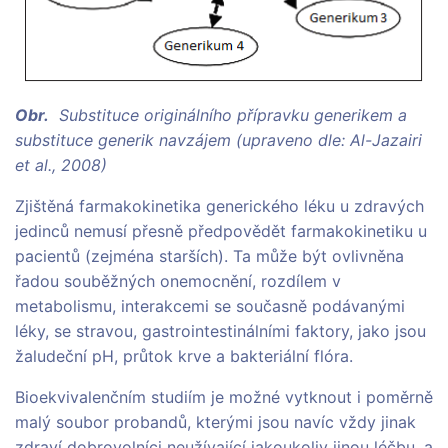
Obr.
Substituce originálního přípravku generikem a
substituce generik navzájem (upraveno dle: Al-Jazairi
et al., 2008)
Zjištěná farmakokinetika generického léku u zdravých
jedinců nemusí přesně předpovědět farmakokinetiku u
pacientů (zejména starších). Ta může být ovlivněna
řadou souběžných onemocnění, rozdílem v
metabolismu, interakcemi se současně podávanými
léky, se stravou, gastrointestinálními faktory, jako jsou
žaludeční pH, průtok krve a bakteriální flóra.
Bioekvivalenčním studiím je možné vytknout i poměrně
malý soubor probandů, kterými jsou navíc vždy jinak
zdraví dobrovolníci neužívající jakoukoliv jinou léčbu, a