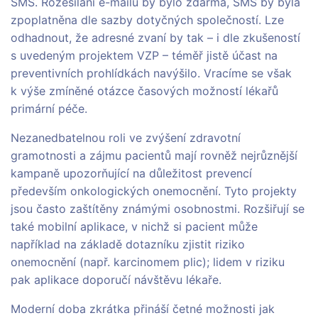
SMS. Rozesílání e-mailů by bylo zdarma, SMS by byla
zpoplatněna dle sazby dotyčných společností. Lze
odhadnout, že adresné zvaní by tak – i dle zkušeností
s uvedeným projektem VZP – téměř jistě účast na
preventivních prohlídkách navýšilo. Vracíme se však
k výše zmíněné otázce časových možností lékařů
primární péče.
Nezanedbatelnou roli ve zvýšení zdravotní
gramotnosti a zájmu pacientů mají rovněž nejrůznější
kampaně upozorňující na důležitost prevencí
především onkologických onemocnění. Tyto projekty
jsou často zaštítěny známými osobnostmi. Rozšiřují se
také mobilní aplikace, v nichž si pacient může
například na základě dotazníku zjistit riziko
onemocnění (např. karcinomem plic); lidem v riziku
pak aplikace doporučí návštěvu lékaře.
Moderní doba zkrátka přináší četné možnosti jak