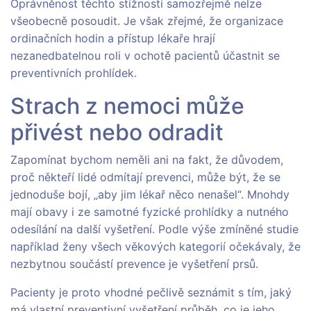
Oprávněnost těchto stížností samozřejmě nelze
všeobecně posoudit. Je však zřejmé, že organizace
ordinačních hodin a přístup lékaře hrají
nezanedbatelnou roli v ochotě pacientů účastnit se
preventivních prohlídek.
Strach z nemoci může
přivést nebo odradit
Zapomínat bychom neměli ani na fakt, že důvodem,
proč někteří lidé odmítají prevenci, může být, že se
jednoduše bojí, „aby jim lékař něco nenašel“. Mnohdy
mají obavy i ze samotné fyzické prohlídky a nutného
odesílání na další vyšetření. Podle výše zmíněné studie
například ženy všech věkových kategorií očekávaly, že
nezbytnou součástí prevence je vyšetření prsů.
Pacienty je proto vhodné pečlivě seznámit s tím, jaký
má vlastní preventivní vyšetření průběh, co je jeho