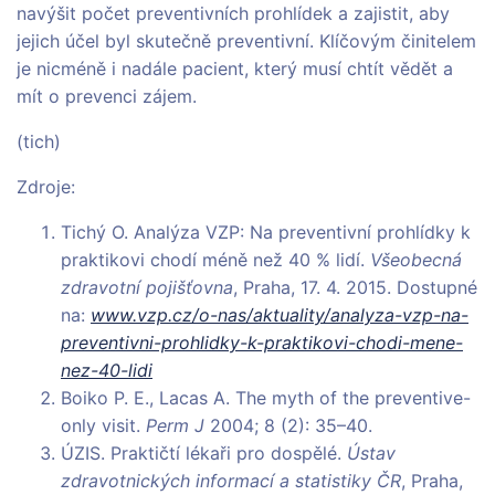
navýšit počet preventivních prohlídek a zajistit, aby
jejich účel byl skutečně preventivní. Klíčovým činitelem
je nicméně i nadále pacient, který musí chtít vědět a
mít o prevenci zájem.
(tich)
Zdroje:
Tichý O. Analýza VZP: Na preventivní prohlídky k
praktikovi chodí méně než 40 % lidí.
Všeobecná
zdravotní pojišťovna
, Praha, 17. 4. 2015. Dostupné
na:
www.vzp.cz/o-nas/aktuality/analyza-vzp-na-
preventivni-prohlidky-k-praktikovi-chodi-mene-
nez-40-lidi
Boiko P. E., Lacas A. The myth of the preventive-
only visit.
Perm J
2004; 8 (2): 35–40.
ÚZIS. Praktičtí lékaři pro dospělé.
Ústav
zdravotnických informací a statistiky ČR
, Praha,