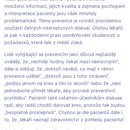
množství informací, jejich kvalita a zejména pochopení
a interpretace pacienty jsou však mnohdy
problematické. Téma prevence je rovněž pravidelnou
součástí četných internetových diskusí. Úlohou lékařů
je pak v každodenní praxi usměrňování zkušeností a
požadavků, které laik z médií získá.
Lidé vyhýbající se prevencím jako důvod nejčastěji
uvádějí, že „nechtějí hodiny čekat mezi nemocnými“,
dále si stěžují, že „doktoři nevědí, co mají v rámci
prevence udělat“, „doktoři jsou z toho otrávení“,
„pošlou jenom na krev a tím to skončí“ nebo že „není
jednoduché přimět lékaře, aby provedl preventivní
prohlídku“. Pacienti také ostatním účastníkům diskuse
radí, aby radši chodili darovat krev, protože tak budou
„bezplatně proklepnuti“. Chybou je dle pacientů dále i
to, že „lékaři neznají zdravotnictví z pohledu pacienta“.