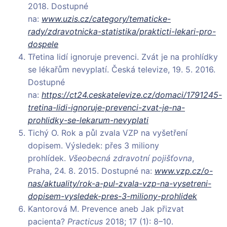
2018. Dostupné
na:
www.uzis.cz/category/tematicke-
rady/zdravotnicka-statistika/prakticti-lekari-pro-
dospele
Třetina lidí ignoruje prevenci. Zvát je na prohlídky
se lékařům nevyplatí. Česká televize, 19. 5. 2016.
Dostupné
na:
https://ct24.ceskatelevize.cz/domaci/1791245-
tretina-lidi-ignoruje-prevenci-zvat-je-na-
prohlidky-se-lekarum-nevyplati
Tichý O. Rok a půl zvala VZP na vyšetření
dopisem. Výsledek: přes 3 miliony
prohlídek.
Všeobecná zdravotní pojišťovna
,
Praha, 24. 8. 2015. Dostupné na:
www.vzp.cz/o-
nas/aktuality/rok-a-pul-zvala-vzp-na-vysetreni-
dopisem-vysledek-pres-3-miliony-prohlidek
Kantorová M. Prevence aneb Jak přizvat
pacienta?
Practicus
2018; 17 (1): 8–10.