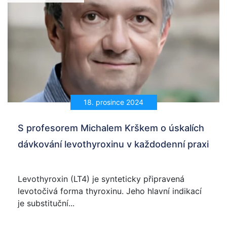
18. prosince 2024
S profesorem Michalem Krškem o úskalích
dávkování levothyroxinu v každodenní praxi
Levothyroxin (LT4) je synteticky připravená
levotočivá forma thyroxinu. Jeho hlavní indikací
je substituční...