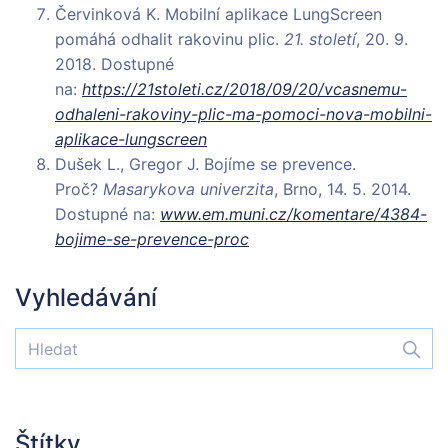
Červinková K. Mobilní aplikace LungScreen
pomáhá odhalit rakovinu plic.
21. století
, 20. 9.
2018. Dostupné
na:
https://21stoleti.cz/2018/09/20/vcasnemu-
odhaleni-rakoviny-plic-ma-pomoci-nova-mobilni-
aplikace-lungscreen
Dušek L., Gregor J. Bojíme se prevence.
Proč?
Masarykova univerzita
, Brno, 14. 5. 2014.
Dostupné na:
www.em.muni.cz/komentare/4384-
bojime-se-prevence-proc
Vyhledávání
Štítky