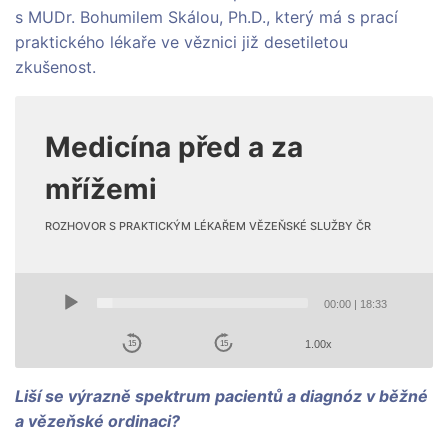
s MUDr. Bohumilem Skálou, Ph.D., který má s prací
praktického lékaře ve věznici již desetiletou
zkušenost.
Medicína před a za
mřížemi
ROZHOVOR S PRAKTICKÝM LÉKAŘEM VĚZEŇSKÉ SLUŽBY ČR
Audio
00:00
|
18:33
Player
1.00x
15
15
Liší se výrazně spektrum pacientů a diagnóz v běžné
a vězeňské ordinaci?