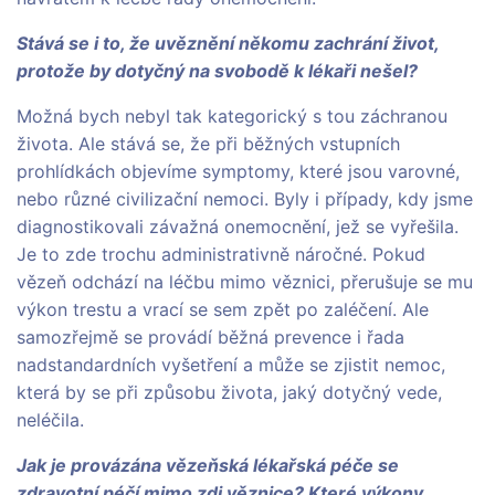
Stává se i to, že uvěznění někomu zachrání život,
protože by dotyčný na svobodě k lékaři nešel?
Možná bych nebyl tak kategorický s tou záchranou
života. Ale stává se, že při běžných vstupních
prohlídkách objevíme symptomy, které jsou varovné,
nebo různé civilizační nemoci. Byly i případy, kdy jsme
diagnostikovali závažná onemocnění, jež se vyřešila.
Je to zde trochu administrativně náročné. Pokud
vězeň odchází na léčbu mimo věznici, přerušuje se mu
výkon trestu a vrací se sem zpět po zaléčení. Ale
samozřejmě se provádí běžná prevence i řada
nadstandardních vyšetření a může se zjistit nemoc,
která by se při způsobu života, jaký dotyčný vede,
neléčila.
Jak je provázána vězeňská lékařská péče se
zdravotní péčí mimo zdi věznice? Které výkony