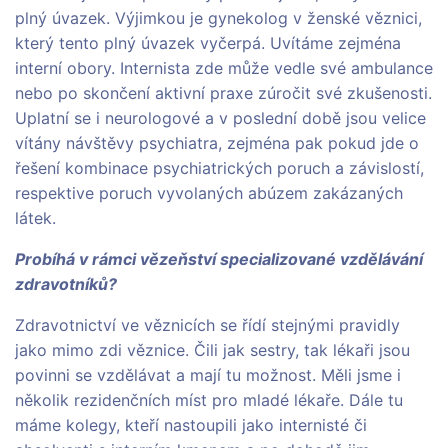
plný úvazek. Výjimkou je gynekolog v ženské věznici,
který tento plný úvazek vyčerpá. Uvítáme zejména
interní obory. Internista zde může vedle své ambulance
nebo po skončení aktivní praxe zúročit své zkušenosti.
Uplatní se i neurologové a v poslední době jsou velice
vítány návštěvy psychiatra, zejména pak pokud jde o
řešení kombinace psychiatrických poruch a závislostí,
respektive poruch vyvolaných abúzem zakázaných
látek.
Probíhá v rámci vězeňství specializované vzdělávání
zdravotníků?
Zdravotnictví ve věznicích se řídí stejnými pravidly
jako mimo zdi věznice. Čili jak sestry, tak lékaři jsou
povinni se vzdělávat a mají tu možnost. Měli jsme i
několik rezidenčních míst pro mladé lékaře. Dále tu
máme kolegy, kteří nastoupili jako internisté či