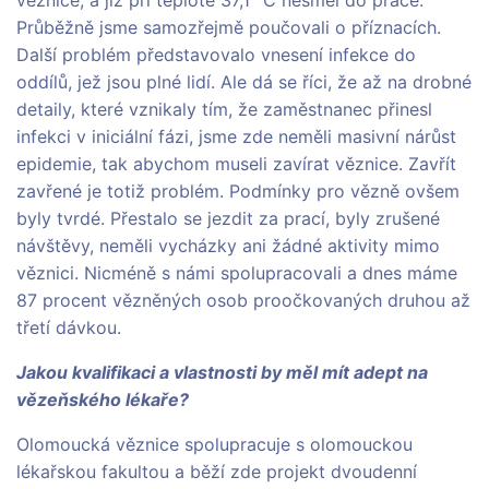
věznice, a již při teplotě 37,1 °C nesměl do práce.
Průběžně jsme samozřejmě poučovali o příznacích.
Další problém představovalo vnesení infekce do
oddílů, jež jsou plné lidí. Ale dá se říci, že až na drobné
detaily, které vznikaly tím, že zaměstnanec přinesl
infekci v iniciální fázi, jsme zde neměli masivní nárůst
epidemie, tak abychom museli zavírat věznice. Zavřít
zavřené je totiž problém. Podmínky pro vězně ovšem
byly tvrdé. Přestalo se jezdit za prací, byly zrušené
návštěvy, neměli vycházky ani žádné aktivity mimo
věznici. Nicméně s námi spolupracovali a dnes máme
87 procent vězněných osob proočkovaných druhou až
třetí dávkou.
Jakou kvalifikaci a vlastnosti by měl mít adept na
vězeňského lékaře?
Olomoucká věznice spolupracuje s olomouckou
lékařskou fakultou a běží zde projekt dvoudenní