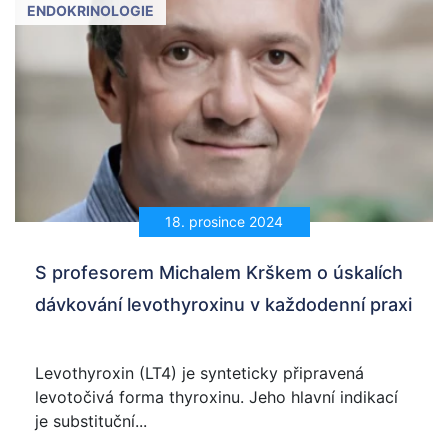
ENDOKRINOLOGIE
18. prosince 2024
S profesorem Michalem Krškem o úskalích
dávkování levothyroxinu v každodenní praxi
Levothyroxin (LT4) je synteticky připravená
levotočivá forma thyroxinu. Jeho hlavní indikací
je substituční...