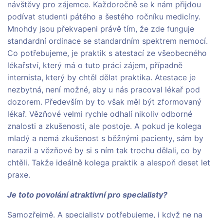
návštěvy pro zájemce. Každoročně se k nám přijdou
podívat studenti pátého a šestého ročníku medicíny.
Mnohdy jsou překvapeni právě tím, že zde funguje
standardní ordinace se standardním spektrem nemocí.
Co potřebujeme, je praktik s atestací ze všeobecného
lékařství, který má o tuto práci zájem, případně
internista, který by chtěl dělat praktika. Atestace je
nezbytná, není možné, aby u nás pracoval lékař pod
dozorem. Především by to však měl být zformovaný
lékař. Vězňové velmi rychle odhalí nikoliv odborné
znalosti a zkušenosti, ale postoje. A pokud je kolega
mladý a nemá zkušenost s běžnými pacienty, sám by
narazil a vězňové by si s ním tak trochu dělali, co by
chtěli. Takže ideálně kolega praktik a alespoň deset let
praxe.
Je toto povolání atraktivní pro specialisty?
Samozřejmě. A specialisty potřebujeme, i když ne na