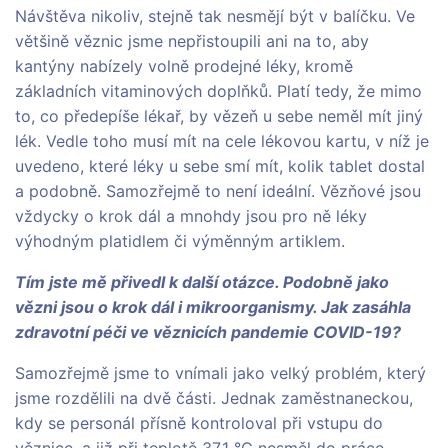
Návštěva nikoliv, stejně tak nesmějí být v balíčku. Ve
většině věznic jsme nepřistoupili ani na to, aby
kantýny nabízely volně prodejné léky, kromě
základních vitaminových doplňků. Platí tedy, že mimo
to, co předepíše lékař, by vězeň u sebe neměl mít jiný
lék. Vedle toho musí mít na cele lékovou kartu, v níž je
uvedeno, které léky u sebe smí mít, kolik tablet dostal
a podobně. Samozřejmě to není ideální. Vězňové jsou
vždycky o krok dál a mnohdy jsou pro ně léky
výhodným platidlem či výměnným artiklem.
Tím jste mě přivedl k další otázce. Podobně jako
vězni jsou o krok dál i mikroorganismy. Jak zasáhla
zdravotní péči ve věznicích pandemie COVID-19?
Samozřejmě jsme to vnímali jako velký problém, který
jsme rozdělili na dvě části. Jednak zaměstnaneckou,
kdy se personál přísně kontroloval při vstupu do