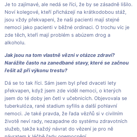
Je to zajímavé, ale nedá se říci, že by se zásadně lišilo.
Noví kolegové, kteří přicházejí na krátkodobou stáž,
jsou vždy překvapeni, že naši pacienti mají stejné
nemoci jako pacienti v běžné ordinaci. O trochu víc je
zde těch, kteří mají problém s abúzem drog a
alkoholu.
Jak jsou na tom vlastně vězni v otázce zdraví?
Narážíte často na zanedbané stavy, které se začnou
řešit až při výkonu trestu?
Dá se to tak říci. Sám jsem byl před dvaceti lety
překvapen, když jsem zde viděl nemoci, o kterých
jsem do té doby jen četl v učebnicích. Objevovala se
tuberkulóza, rané stadium syfilis a další pohlavní
nemoci. Je také pravda, že řada vězňů si v civilním
životě neví rady, nezapadne do systému zdravotních
služeb, takže každý návrat do vězení je pro ně
návratem k léčbě řady onemocnění.