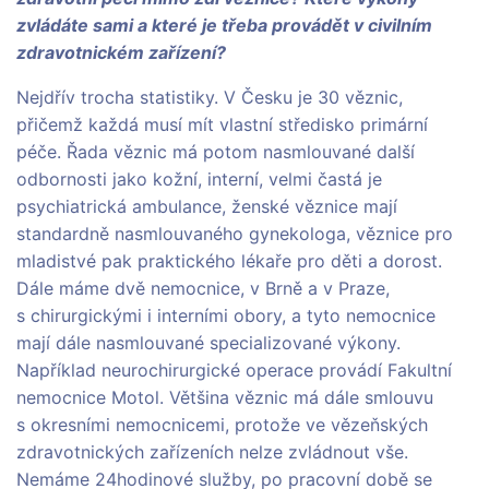
zvládáte sami a které je třeba provádět v civilním
zdravotnickém zařízení?
Nejdřív trocha statistiky. V Česku je 30 věznic,
přičemž každá musí mít vlastní středisko primární
péče. Řada věznic má potom nasmlouvané další
odbornosti jako kožní, interní, velmi častá je
psychiatrická ambulance, ženské věznice mají
standardně nasmlouvaného gynekologa, věznice pro
mladistvé pak praktického lékaře pro děti a dorost.
Dále máme dvě nemocnice, v Brně a v Praze,
s chirurgickými i interními obory, a tyto nemocnice
mají dále nasmlouvané specializované výkony.
Například neurochirurgické operace provádí Fakultní
nemocnice Motol. Většina věznic má dále smlouvu
s okresními nemocnicemi, protože ve vězeňských
zdravotnických zařízeních nelze zvládnout vše.
Nemáme 24hodinové služby, po pracovní době se