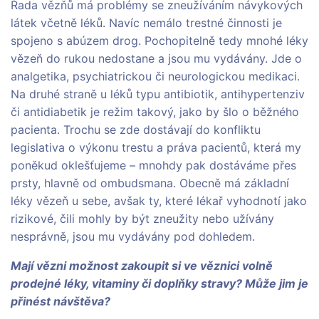
Řada vězňů má problémy se zneužíváním návykových
látek včetně léků. Navíc nemálo trestné činnosti je
spojeno s abúzem drog. Pochopitelně tedy mnohé léky
vězeň do rukou nedostane a jsou mu vydávány. Jde o
analgetika, psychiatrickou či neurologickou medikaci.
Na druhé straně u léků typu antibiotik, antihypertenziv
či antidiabetik je režim takový, jako by šlo o běžného
pacienta. Trochu se zde dostávají do konfliktu
legislativa o výkonu trestu a práva pacientů, která my
poněkud oklešťujeme – mnohdy pak dostáváme přes
prsty, hlavně od ombudsmana. Obecně má základní
léky vězeň u sebe, avšak ty, které lékař vyhodnotí jako
rizikové, čili mohly by být zneužity nebo užívány
nesprávně, jsou mu vydávány pod dohledem.
Mají vězni možnost zakoupit si ve věznici volně
prodejné léky, vitaminy či doplňky stravy? Může jim je
přinést návštěva?