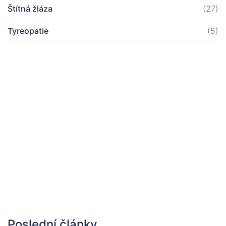
Štítná žláza
(27)
Tyreopatie
(5)
Poslední články