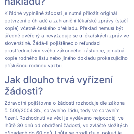
nákladů?
K řádně vyplněné žádosti je nutné přiložit originál
potvrzení o úhradě a zahraniční lékařské zprávy (stačí
kopie) včetně českého překladu. Překlad nemusí být
úředně ověřený a nevyžaduje se u lékařských zpráv ve
slovenštině. Žádá-li pojištěnec o refundaci
prostřednictvím svého zákonného zástupce, je nutná
kopie rodného listu nebo jiného dokladu prokazujícího
příslušnou rodinou vazbu.
Jak dlouho trvá vyřízení
žádosti?
Zdravotní pojišťovna o žádosti rozhoduje dle zákona
č. 500/2004 Sb., správního řádu, tedy ve správním
řízení. Rozhodnutí ve věci je vydáváno nejpozději ve
lhůtě 30 dnů od obdržení žádosti, ve zvláště složitých
případech do 60 dnů. Lhůta se prodlužuje, pokud je