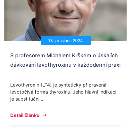
18. prosince 2024
S profesorem Michalem Krškem o úskalích
dávkování levothyroxinu v každodenní praxi
Levothyroxin (LT4) je synteticky připravená
levotočivá forma thyroxinu. Jeho hlavní indikací
je substituční...
Detail článku