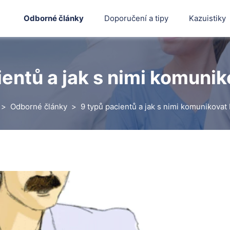
Odborné články
Doporučení a tipy
Kazuistiky
entů a jak s nimi komuniko
Odborné články
9 typů pacientů a jak s nimi komunikovat I
Hledat