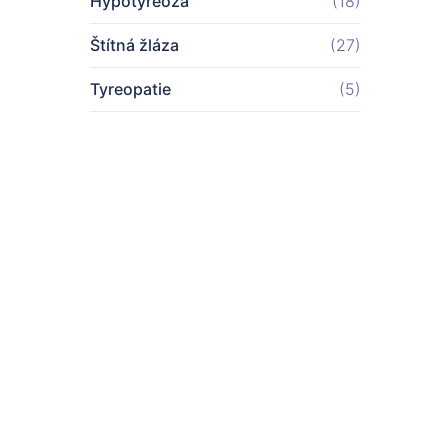
Hypotyreóza
(18)
Štítná žláza
(27)
Tyreopatie
(5)