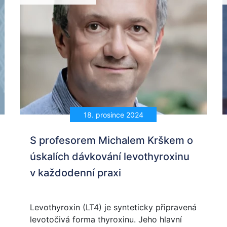
18. prosince 2024
S profesorem Michalem Krškem o
úskalích dávkování levothyroxinu
v každodenní praxi
Levothyroxin (LT4) je synteticky připravená
levotočivá forma thyroxinu. Jeho hlavní