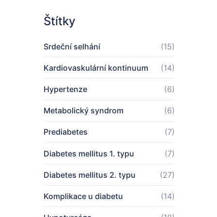
Štítky
Srdeční selhání
(15)
Kardiovaskulární kontinuum
(14)
Hypertenze
(6)
Metabolický syndrom
(6)
Prediabetes
(7)
Diabetes mellitus 1. typu
(7)
Diabetes mellitus 2. typu
(27)
Komplikace u diabetu
(14)