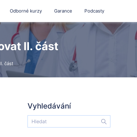
Odborné kurzy
Garance
Podcasty
vat II. část
I. část
Vyhledávání