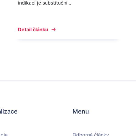
indikací je substituční...
Detail článku
lizace
Menu
ogie
Odborné články