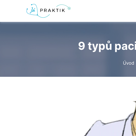
9 typů paci
Úvod