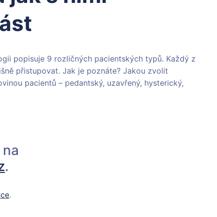
část
gii popisuje 9 rozličných pacientských typů. Každý z
išně přistupovat. Jak je poznáte? Jakou zvolit
vinou pacientů – pedantský, uzavřený, hysterický,
 na
z
.
nce
.