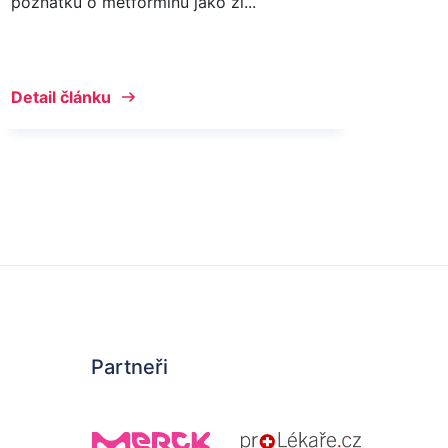
poznatků o metforminu jako zl...
Detail článku
Partneři