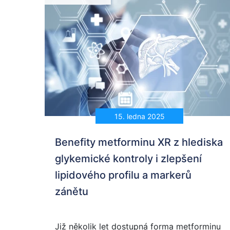
15. ledna 2025
Benefity metforminu XR z hlediska
glykemické kontroly i zlepšení
lipidového profilu a markerů
zánětu
Již několik let dostupná forma metforminu